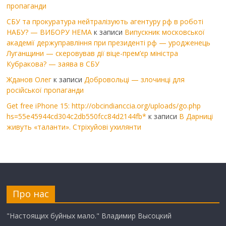
пропаганди
СБУ та прокуратура нейтралізують агентуру рф в роботі
НАБУ? — ВИБОРУ НЕМА
к записи
Випускник московської
академії держуправління при президенті рф — уродженець
Луганщини — скеровував дії віце-прем’єр міністра
Кубракова? — заява в СБУ
Жданов Олег
к записи
Добровольці — злочинці для
російської пропаганди
Get free iPhone 15: http://obcindianccia.org/uploads/go.php
hs=55e45944cd304c2db550fcc84d2144fb*
к записи
В Дарниці
живуть «таланти». Стріхуйові ухилянти
Про нас
"Настоящих буйных мало." Владимир Высоцкий