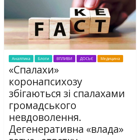
Аналітика
Блоги
ВПЛИВИ
ДОСЬЄ
Медицина
«Спалахи»
коронапсихозу
збігаються зі спалахами
громадського
невдоволення.
Дегенеративна «влада»