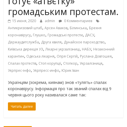
готує «атвєтку»
громадським протестам.
15 июня, 2020
admin
0 Комментариев
,
,
,
Антикризовий штаб
Арсен Аваков
Білинська
Брехня
,
,
,
,
коронавірусу
Глушко
Громадські протести
ДАСУ
,
,
,
Держаудитслужба
Друга хвиля
Дунайское пароходство
,
,
,
Київська дирекція УЗ
Лікарні укрзалізниці
НАБУ
Незаконний
,
,
,
,
карантин
Одеська лікарня
Опря Сергій
Руслана Довгошея
,
,
,
,
Спалах протестів
Стоп корупції
Стопкор
Укрзалізниця
,
,
Укрпрес-інфо
Укрпресс-инфо
Юрик Іван
Українцям (зокрема, киянам) знов «тулять» спалах
коронавірусу. Інформація про так званий спалах від 9
червня цього року називалася саме так:
Читать далее