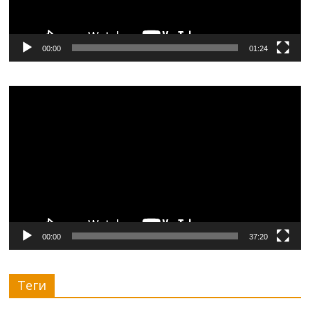
00:00
01:24
Видеоплеер
00:00
37:20
Теги