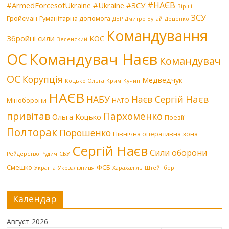
#НАЄВ
#ArmedForcesofUkraine
#Ukraine
#ЗСУ
Вірші
ЗСУ
Гройсман
Гуманітарна допомога
ДБР
Дмитро Бугай
Доценко
Командування
Збройні сили
КОС
Зеленский
Командувач Наєв
ОС
Командувач
ОС
Корупція
Медведчук
Коцько Ольга
Крим
Кучин
НАЄВ
Наєв
НАБУ
Наєв Сергій
Міноборони
НАТО
привітав
Пархоменко
Ольга Коцько
Поезії
Полторак
Порошенко
Північна оперативна зона
Сергій Наєв
Сили оборони
Рейдерство
Рудич
СБУ
Смешко
ФСБ
Україна
Укрзалізниця
Харахаліль
Штейнберг
Календар
Август 2026