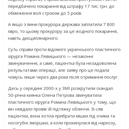
передбачено покарання від штрафу 17 тис. грн. до
обмеження волі строком до 5 років.
А якщо з вини прокурора держава заплатила 7 800
євро, то цьому прокурору за це жодного покарання,
навіть дисциплінарного.
Суть справи проти відомого українського пластичного
хірурга Романа Левицького — незаконні
звинувачення, а саме, пацієнтка була незадоволена
результатами операції, але заяву про це подала
чомусь лише через два роки після отримання послуг.
Десь у середині 2000-х у ЗМІ розкрутили скандал.
50-річна киянка Олена Петрова звинуватила
пластичного хірурга Романа Левицького у тому, що
він невдало провів їй підтяжку обличчя. Зі слів
пацієнтки, вона хотіла прибрати мішки під очима та
носогубні зморшки, а коли прокинулася від наркозу,