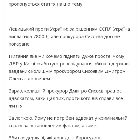
пропонується стаття на цю тему.
Левицький проти України: за рішенням ЄСПЛ Україна
виплатила 7800 €, але прокурора Сисоєва досі не
покарано.
Питання яке ми хочемо підняти дуже просте. Чому
ДБР у Києві «саботує» розслідування збитків державі,
завданих колишнім прокурором Сисоєвим Дмитром
Олександровичем.
Зараз, колишній прокурор Дмитро Сисоєв працює
адвокатом, захищає тих, проти кого вів справи все
життя.
За логікою, йому не потрібен адвокат у кримінальній
справі за встановленим фактом, а саме:
Збитки державі, які доведені Євросудом.