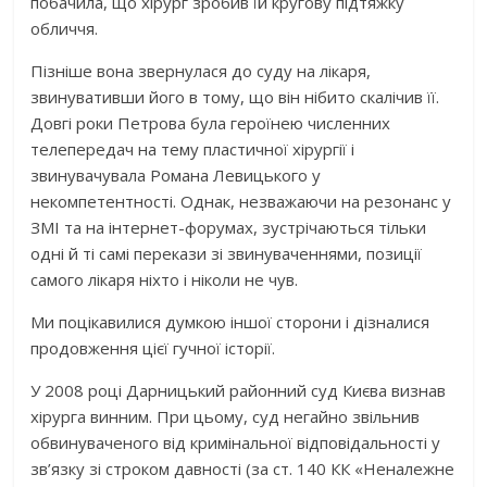
побачила, що хірург зробив їй кругову підтяжку
обличчя.
Пізніше вона звернулася до суду на лікаря,
звинувативши його в тому, що він нібито скалічив її.
Довгі роки Петрова була героїнею численних
телепередач на тему пластичної хірургії і
звинувачувала Романа Левицького у
некомпетентності. Однак, незважаючи на резонанс у
ЗМІ та на інтернет-форумах, зустрічаються тільки
одні й ті самі перекази зі звинуваченнями, позиції
самого лікаря ніхто і ніколи не чув.
Ми поцікавилися думкою іншої сторони і дізналися
продовження цієї гучної історії.
У 2008 році Дарницький районний суд Києва визнав
хірурга винним. При цьому, суд негайно звільнив
обвинуваченого від кримінальної відповідальності у
зв’язку зі строком давності (за ст. 140 КК «Неналежне