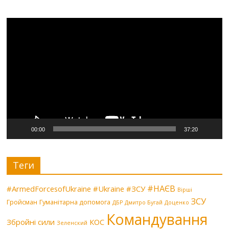
Видеоплеер
00:00
37:20
Теги
#НАЄВ
#ArmedForcesofUkraine
#Ukraine
#ЗСУ
Вірші
ЗСУ
Гройсман
Гуманітарна допомога
ДБР
Дмитро Бугай
Доценко
Командування
Збройні сили
КОС
Зеленский