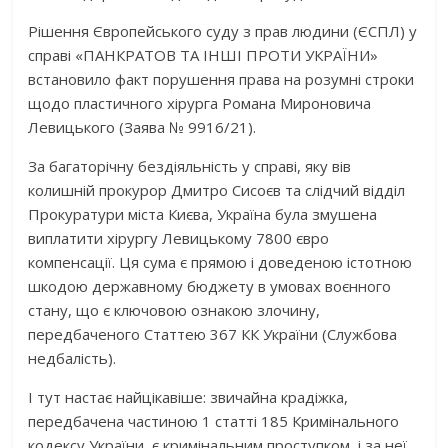
Рішення Європейського суду з прав людини (ЄСПЛ) у
справі «ПАНКРАТОВ ТА ІНШІ ПРОТИ УКРАЇНИ»
встановило факт порушення права на розумні строки
щодо пластичного хірурга Романа Мироновича
Левицького (Заява № 9916/21).
За багаторічну бездіяльність у справі, яку вів
колишній прокурор Дмитро Сисоєв та слідчий відділ
Прокуратури міста Києва, Україна була змушена
виплатити хірургу Левицькому 7800 євро
компенсації. Ця сума є прямою і доведеною істотною
шкодою державному бюджету в умовах воєнного
стану, що є ключовою ознакою злочину,
передбаченого Статтею 367 КК України (Службова
недбалість).
І тут настає найцікавіше: звичайна крадіжка,
передбачена частиною 1 статті 185 Кримінального
кодексу України, є кримінальним проступком, і за неї