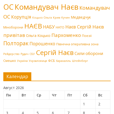
Командувач Наєв
ОС
Командувач
ОС
Корупція
Медведчук
Коцько Ольга
Крим
Кучин
НАЄВ
Наєв
НАБУ
Наєв Сергій
Міноборони
НАТО
привітав
Пархоменко
Ольга Коцько
Поезії
Полторак
Порошенко
Північна оперативна зона
Сергій Наєв
Сили оборони
Рейдерство
Рудич
СБУ
Смешко
ФСБ
Україна
Укрзалізниця
Харахаліль
Штейнберг
Календар
Август 2026
Пн
Вт
Ср
Чт
Пт
Сб
Вс
1
2
3
4
5
6
7
8
9