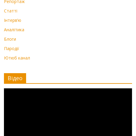
Репортаж
Статті
Інтерв’ю
Аналітика
Блоги
Пародії
Ютюб канал
Відео
Видеоплеер