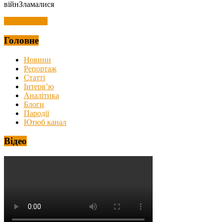
війнЗламалися
Читать далее
Головне
Новини
Репортаж
Статті
Інтерв’ю
Аналітика
Блоги
Пародії
Ютюб канал
Відео