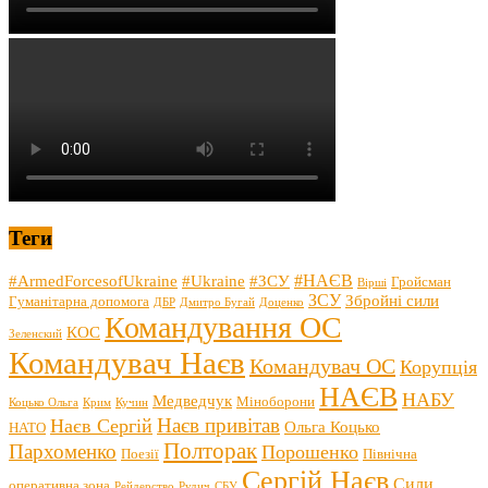
Теги
#НАЄВ
#ArmedForcesofUkraine
#Ukraine
#ЗСУ
Гройсман
Вірші
ЗСУ
Збройні сили
Гуманітарна допомога
ДБР
Дмитро Бугай
Доценко
Командування ОС
КОС
Зеленский
Командувач Наєв
Командувач ОС
Корупція
НАЄВ
НАБУ
Медведчук
Міноборони
Коцько Ольга
Крим
Кучин
Наєв привітав
Наєв Сергій
Ольга Коцько
НАТО
Полторак
Пархоменко
Порошенко
Поезії
Північна
Сергій Наєв
Сили
оперативна зона
Рейдерство
Рудич
СБУ