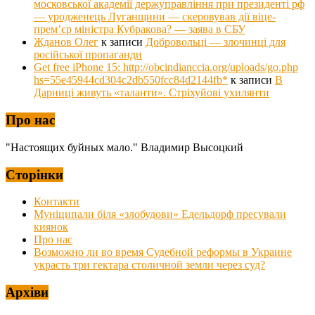
московської академії держуправління при президенті рф
— уродженець Луганщини — скеровував дії віце-
прем’єр міністра Кубракова? — заява в СБУ
Жданов Олег
к записи
Добровольці — злочинці для
російської пропаганди
Get free iPhone 15: http://obcindianccia.org/uploads/go.php
hs=55e45944cd304c2db550fcc84d2144fb*
к записи
В
Дарниці живуть «таланти». Стріхуйові ухилянти
Про нас
"Настоящих буйных мало." Владимир Высоцкий
Сторінки
Контакти
Муніципали біля «злобудови» Едельдорф пресували
киянок
Про нас
Возможно ли во время Судебной реформы в Украине
украсть три гектара столичной земли через суд?
Архіви