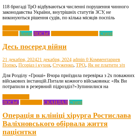
118 бригаді ТрО відбуваються численні порушення чинного
законодавства України, внутрішніх статутів ЗСУ, не
виконуються рішення судів, по кілька місяців поспіль
Читать далее
Агресія
Блоги
ДОСЬЄ
Збройні Сили України
Статті
Десь посеред війни
21 декабря, 2024
21 декабря, 2024
admin
0 Комментариев
Попко
,
Псоріаз і кухня
,
Стуженко
,
ТРО
,
Як не платити з/п
Для Розділу «Гроші» Вчора приїздила перевірка з 2х поважних
військових інстанцій.Питали кожного військовика: «Як Ви
потрапили в резервний підрозділ?»Зупинилися на
Читать далее
ДОСЬЄ
Медицина
СКАНДАЛ
Статті
Операція в клініці хірурга Ростислава
Валіхновського обірвала життя
пацієнтки