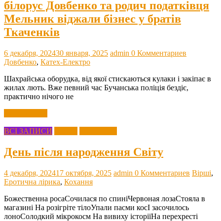
білорус Довбенко та родич податківця
Мельник віджали бізнес у братів
Ткаченків
6 декабря, 2024
30 января, 2025
admin
0 Комментариев
Довбенко
,
Катех-Електро
Шахрайська оборудка, від якої стискаються кулаки і закіпає в
жилах лють. Вже певний час Бучанська поліція бездіє,
практично нічого не
Читать далее
ВСІ ЗАПИСИ
Лірика
Мистецтво
День після народження Світу
4 декабря, 2024
17 октября, 2025
admin
0 Комментариев
Вірші
,
Еротична лірика
,
Кохання
Божественна росаСочилася по спиніЧервоная лозаСтояла в
магазині На розігріте тілоУпали пасми косІ засочилось
лоноСолодкий мікрокосм На вивиху історіїНа перехресті