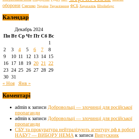
оборони
Смешко
ФСБ
Україна
Укрзалізниця
Харахаліль
Штейнберг
Календар
Декабрь 2024
Пн
Вт
Ср
Чт
Пт
Сб
Вс
1
2
3
4
5
6
7
8
9
10
11
12
13
14
15
16
17
18
19
20
21
22
23
24
25
26
27
28
29
30
31
« Ноя
Янв »
Коментарі
admin
к записи
Добровольці — злочинці для російської
пропаганди
admin
к записи
Добровольці — злочинці для російської
пропаганди
СБУ та прокуратура нейтралізують агентуру рф в роботі
НАБУ? — ВИБОРУ НЕМА
к записи
Випускник