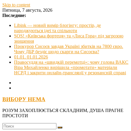
Skip to content
Пятница, 7 августа, 2026
Последние:
Libink — новий вимір блогінгу: простір, де
народжуються ідеї та спільноти
SOS! «Київська фортеця» та «Лиса Гора» під загрозою
знищення
Прокурор Сисоєв завдав Україні збитків на 7800 євро.
Чому ДБР бездіє щодо скарги на Сисоєва?
01.01. 01.01.2026
Правосуддя на «швидкій перемотці»: чому голова ВАКС
Віра Михайленко вирішила «промотати» матеріали
НСРД і закрити онлайн-трансляції у резонансній справі
ВИБОРУ НЕМА
РОЗУМ ЗАХОПЛЮЄТЬСЯ СКЛАДНИМ, ДУША ПРАГНЕ
ПРОСТОТИ