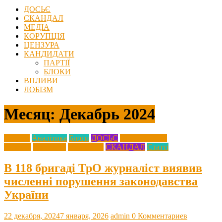
ДОСЬЄ
СКАНДАЛ
МЕДІА
КОРУПЦІЯ
ЦЕНЗУРА
КАНДИДАТИ
ПАРТІЇ
БЛОКИ
ВПЛИВИ
ЛОБІЗМ
Месяц:
Декабрь 2024
Агресія
Аналітика
Блоги
ДОСЬЄ
Збройні Сили
України
Кримінал
Медицина
СКАНДАЛ
Статті
В 118 бригаді ТрО журналіст виявив
численні порушення законодавства
України
22 декабря, 2024
7 января, 2026
admin
0 Комментариев