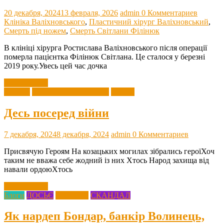
20 декабря, 2024
13 февраля, 2026
admin
0 Комментариев
Клініка Валіхновського
,
Пластичний хірург Валіхновський
,
Смерть під ножем
,
Смерть Світлани Філінюк
В клініці хірурга Ростислава Валіхновського після операції
померла пацієнтка Філінюк Світлана. Це сталося у березні
2019 року.Увесь цей час дочка
Читать далее
Агресія
Збройні Сили України
Лірика
Десь посеред війни
7 декабря, 2024
8 декабря, 2024
admin
0 Комментариев
Присвячую Героям На козацьких могилах зібрались героїХоч
таким не вважа себе жодний із них Хтось Народ захища від
навали ордоюХтось
Читать далее
Блоги
ДОСЬЄ
Кримінал
СКАНДАЛ
Як нардеп Бондар, банкір Волинець,