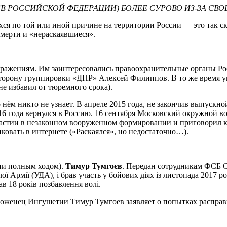
(В РОССИЙСКОЙ ФЕДЕРАЦИИ) БОЛЕЕ СУРОВО ИЗ-ЗА СВ
я по той или иной причине на территории России — это так ска
смерти и «нераскаявшиеся».
ображениям. Им заинтересовались правоохранительные органы Ро
торону группировки «ДНР» Алексей Филиппов. В то же время у
е избавил от тюремного срока).
 о нём никто не узнает. В апреле 2015 года, не закончив выпускн
16 года вернулся в Россию. 16 сентября Московский окружной 
частии в незаконном вооруженном формировании и приговорил к
ковать в интернете («Раскаялся», но недостаточно…).
сии полным ходом).
Тимур Тумгоєв
. Передан сотрудникам ФСБ С
 Армії (УДА), і брав участь у бойових діях із листопада 2017 рок
в 18 років позбавлення волі.
енец Ингушетии Тимур Тумгоев заявляет о попытках расправит