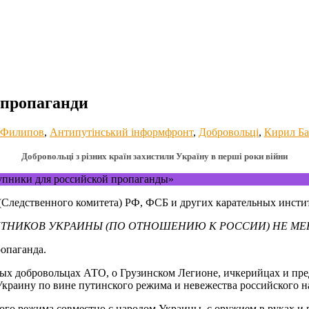
 пропаганди
 Филипов
,
Антипутінський інформфронт
,
Добровольці
,
Кирил Б
Добровольці з різних країн захистили Україну в перші роки війни
упники для российской пропаганды»
(Следственного комитета) РФ, ФСБ и других карательных инсти
НИКОВ УКРАИНЫ (ПО ОТНОШЕНИЮ К РОССИИ) НЕ М
опаганда.
ых добровольцах АТО, о Грузинском Легионе, ичкерийцах и пред
краину по вине путинского режима и невежества российского н
ого режима совместно с народом Украины, с оружием в руках и 