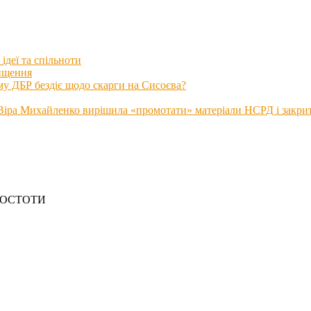
ідеї та спільноти
нищення
му ДБР бездіє щодо скарги на Сисоєва?
іра Михайленко вирішила «промотати» матеріали НСРД і закрити
РОСТОТИ