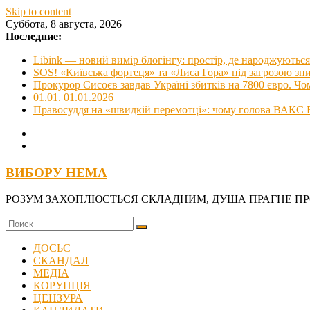
Skip to content
Суббота, 8 августа, 2026
Последние:
Libink — новий вимір блогінгу: простір, де народжуються 
SOS! «Київська фортеця» та «Лиса Гора» під загрозою з
Прокурор Сисоєв завдав Україні збитків на 7800 євро. Чо
01.01. 01.01.2026
Правосуддя на «швидкій перемотці»: чому голова ВАКС В
ВИБОРУ НЕМА
РОЗУМ ЗАХОПЛЮЄТЬСЯ СКЛАДНИМ, ДУША ПРАГНЕ П
ДОСЬЄ
СКАНДАЛ
МЕДІА
КОРУПЦІЯ
ЦЕНЗУРА