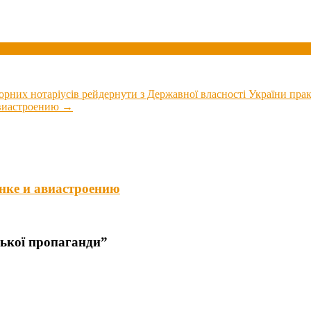
ы
чорних нотаріусів рейдернути з Державної власності України пра
авиастроению
→
нке и авиастроению
ської пропаганди
”