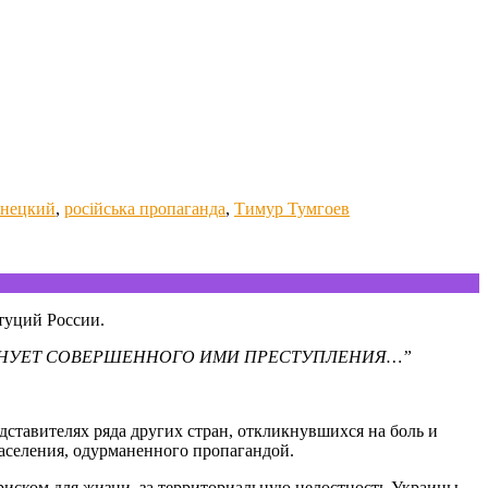
анецкий
,
російська пропаганда
,
Тимур Тумгоев
туций России.
ЕНУЕТ СОВЕРШЕННОГО ИМИ ПРЕСТУПЛЕНИЯ…”
ставителях ряда других стран, откликнувшихся на боль и
аселения, одурманенного пропагандой.
риском для жизни, за территориальную целостность Украины,