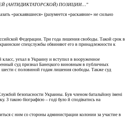
ОЕЙ (АНТИДИКТАТОРСКОЙ) ПОЗИЦИИ…”
зать «раскаявшиеся» (разумеется «раскаяние» не сильно
ссийской Федерации. Три года лишения свободы. Такой срок в
краинские спецслужбы обвиняют его в принадлежности к
ой класс, уехал в Украину и вступил в вооруженное
военный суд признал Банецкого виновным в публичных
 шести с половиной годам лишения свободы. Также суд
лужбой безопасности Украины. Був членом батальйону імені
у. З такою біографією – годі було й сподіватись на
ься с ним со стороны администрации колонии за участие в