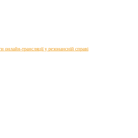
 онлайн-трансляції у резонансній справі