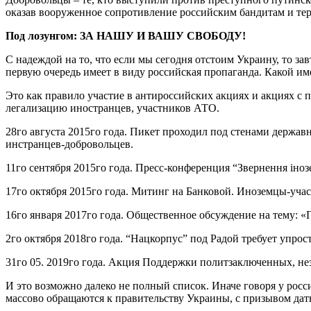
оказав вооруженное сопротивление российским бандитам и те
Под лозунгом: ЗА НАШУ И ВАШУ СВОБОДУ!
С надеждой на то, что если мы сегодня отстоим Украину, то з
первую очередь имеет в виду российская пропаганда. Какой им
Это как правило участие в антироссийских акциях и акциях с
легализацию иностранцев, участников АТО.
28го августа 2015го года. Пикет проходил под стенами держ
инстранцев-добровольцев.
11го сентября 2015го года. Пресс-конференция “Звернення іноз
17го октября 2015го года. Митинг на Банковой. Иноземцы-уча
16го января 2017го года. Общественное обсуждение на тему: 
2го октября 2018го года. “Нацкорпус” под Радой требует упро
31го 05. 2019го года. Акция Поддержки политзаключенных, н
И это возможно далеко не полный список. Иначе говоря у рос
массово обращаются к правительству Украины, с призывом да