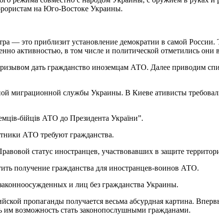
ррористам на Юго-Востоке Украины.
автра — это приблизит установление демократии в самой России.
енно активностью, в том числе и политической отметились они 
 призывом дать гражданство иноземцам АТО. Далее приводим сп
авной миграционной службы Украины. В Киеве ативисты требова
емців-бійців АТО до Президента України”.
стники АТО требуют гражданства.
«Правовой статус иностранцев, участвовавших в защите террито
стить получение гражданства для иностранцев-воинов АТО.
езаконноосужденных и лиц без гражданства Украины.
сийской пропаганды получается весьма абсурдная картина. Впер
ть им возможность стать законопослушными гражданами.