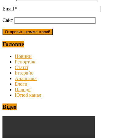
Email
*
Сайт
Головне
Новини
Репортаж
Статті
Інтерв’ю
Аналітика
Блоги
Пародії
Ютюб канал
Відео