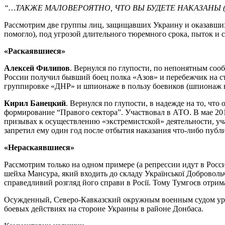
“…ТАКЖЕ МАЛОВЕРОЯТНО, ЧТО ВЫ БУДЕТЕ НАКАЗАНЫ 
Рассмотрим две группы лиц, защищавших Украину и оказавшихс
помогло), под угрозой длительного тюремного срока, пыток и 
«Раскаявшиеся»
Алексей Филипов
. Вернулся по глупости, по непонятным со
России получил бывший боец полка «Азов» и перебежчик на с
группировке «ДНР» и шпионаже в пользу боевиков (шпионаж н
Кирил Банецкий
. Вернулся по глупости, в надежде на то, что
формирование “Правого сектора”. Участвовал в АТО. В мае 20
призывах к осуществлению «экстремистской» деятельности, у
запретил ему один год после отбытия наказания что-либо публи
«Нераскаявшиеся»
Рассмотрим только на одном примере (а репрессии идут в Рос
шейха Мансура, який входить до складу Української Добровольчої
справедливий розгляд його справи в Росії. Тому Тумгоєв отрима
Осужденный, Северо-Кавказский окружным военным судом урож
боевых действиях на стороне Украины в районе Донбаса.