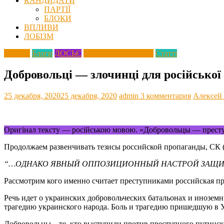
КАНДИДАТИ
ПАРТІЇ
БЛОКИ
ВПЛИВИ
ЛОБІЗМ
Агресія
Блоги
ДОСЬЄ
Росіяни про Україну
Статті
Добровольці — злочинці для російської
25 декабря, 2020
25 декабря, 2020
admin
3 комментария
Алексей
Оригінал тексту — російською мовою. «Добровольцы — прест
Продолжаем развенчивать тезисы российской пропаганды, СК 
“…ОДНАКО ЯВНЫЙ ОППОЗИЦИОННЫЙ НАСТРОЙ ЗАЩИТ
Рассмотрим кого именно считает преступниками российская пр
Речь идет о украинских добровольческих батальонах и иноземн
трагедию украинского народа. Боль и трагедию пришедшую в У
Добровольцы – те, кто выступили против преступного путинск