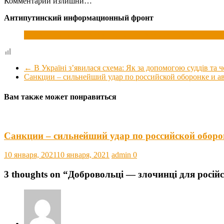
Комментарии излишни…
Антипутинский информационный фронт
Добровольцы — преступники для российской пропаганд
←
В Україні з’явилася схема: Як за допомогою суддів та 
Санкции – сильнейший удар по российской оборонке и 
Вам также может понравиться
Санкции – сильнейший удар по российской оборо
10 января, 2021
10 января, 2021
admin
0
3 thoughts on “
Добровольці — злочинці для росій