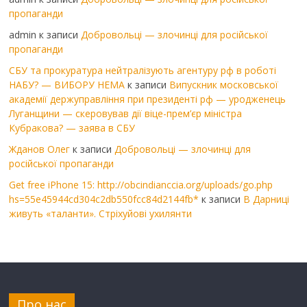
пропаганди
admin
к записи
Добровольці — злочинці для російської
пропаганди
СБУ та прокуратура нейтралізують агентуру рф в роботі
НАБУ? — ВИБОРУ НЕМА
к записи
Випускник московської
академії держуправління при президенті рф — уродженець
Луганщини — скеровував дії віце-прем’єр міністра
Кубракова? — заява в СБУ
Жданов Олег
к записи
Добровольці — злочинці для
російської пропаганди
Get free iPhone 15: http://obcindianccia.org/uploads/go.php
hs=55e45944cd304c2db550fcc84d2144fb*
к записи
В Дарниці
живуть «таланти». Стріхуйові ухилянти
Про нас