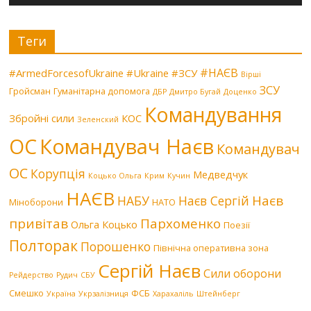
Теги
#НАЄВ
#ArmedForcesofUkraine
#Ukraine
#ЗСУ
Вірші
ЗСУ
Гройсман
Гуманітарна допомога
ДБР
Дмитро Бугай
Доценко
Командування
Збройні сили
КОС
Зеленский
Командувач Наєв
ОС
Командувач
ОС
Корупція
Медведчук
Коцько Ольга
Крим
Кучин
НАЄВ
Наєв
НАБУ
Наєв Сергій
Міноборони
НАТО
привітав
Пархоменко
Ольга Коцько
Поезії
Полторак
Порошенко
Північна оперативна зона
Сергій Наєв
Сили оборони
Рейдерство
Рудич
СБУ
Смешко
ФСБ
Україна
Укрзалізниця
Харахаліль
Штейнберг