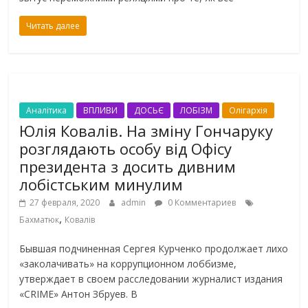
Читать далее
Аналітика
ВПЛИВИ
ДОСЬЄ
ЛОБІЗМ
Олігархія
Юлія Ковалів. На зміну Гончаруку
розглядають особу від Офісу
президента з досить дивним
лобістським минулим
27 февраля, 2020
admin
0 Комментариев
,
Бахматюк
Ковалів
Бывшая подчиненная Сергея Курченко продолжает лихо
«заколачивать» на коррупционном лоббизме,
утверждает в своем расследовании журналист издания
«CRIME» Антон Збруев. В