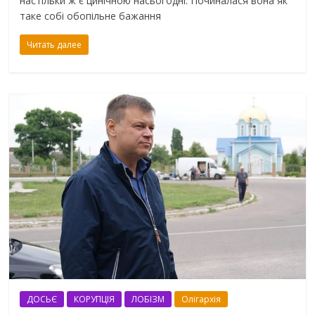
настільки ж є цинічною насьогодні. Починалася вона як
таке собі обопільне бажання
Читать далее
ДОСЬЄ
КОРУПЦІЯ
ЛОБІЗМ
Олігархія