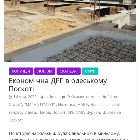
КОРУПЦІЯ
ЛОБІЗМ
СКАНДАЛ
Статті
Економічна ДРГ в одеському
Поскоті
14 мая, 2022
admin
0 Комментариев
"Инж-
,
,
,
,
Строй"
"МАГМА ГРУП КР"
Нікітенко
НАБУ
Напівлегальний
,
,
,
,
,
,
тендер
Одеса
Панов
Поскот
УКБ ОМР
Цуркан
Школа на
Поскоті
Ця історія наскільки ж була банальною в минулому,