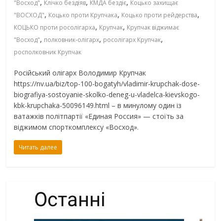
,
,
,
"Восход"
Клічко бездіяв
КМДА бездіє
Коцько захищає
,
,
,
"ВОСХОД"
Коцько проти Крупчака
Коцько проти рейдерства
,
,
КОЦЬКО проти росолігарха
Крупчак
Крупчак віджимає
,
,
,
"Восход"
полковник-олігарх
росолігарх Крупчак
росполковник Крупчак
Російський олігарх Володимир Крупчак
https://nv.ua/biz/top-100-bogatyh/vladimir-krupchak-dose-
biografiya-sostoyanie-skolko-deneg-u-vladelca-kievskogo-
kbk-krupchaka-50096149.html – в минулому один із
ватажків політпартії «Единая Россия» — стоїть за
віджимом спорткомплексу «Восход».
Читать далее