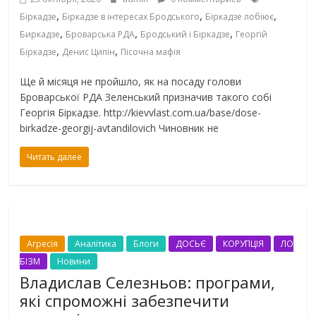
,
,
,
Біркадзе
Біркадзе в інтересах Бродського
Біркадзе лобіює
,
,
,
Биркадзе
Броварська РДА
Бродський і Біркадзе
Георгій
,
,
Біркадзе
Денис Ципін
Пісочна мафія
Ще й місяця не пройшло, як на посаду голови
Броварської РДА Зеленський призначив такого собі
Георгія Біркадзе. http://kievvlast.com.ua/base/dose-
birkadze-georgij-avtandilovich Чиновник не
Читать далее
Агресія
Аналітика
Блоги
ДОСЬЄ
КОРУПЦІЯ
ЛО
БІЗМ
Новини
Владислав Селезньов: програми,
які спроможні забезпечити