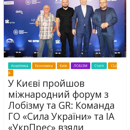
Аналітика
Економіка
Київ
ЛОБІЗМ
Статті
СШ
А
У Києві пройшов
міжнародний форум з
Лобізму та GR: Команда
ГО «Сила України» та ІА
«УкрПрес» взяли