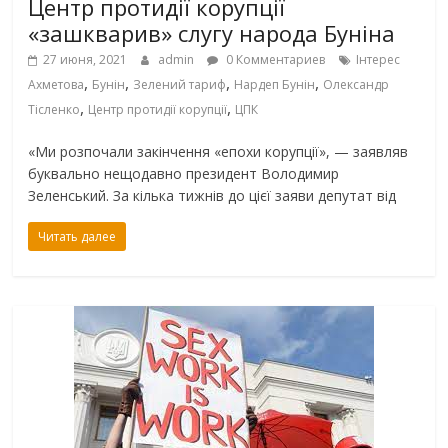
Центр протидії корупції
«зашкварив» слугу народа Буніна
27 июня, 2021
admin
0 Комментариев
Інтерес
,
,
,
,
Ахметова
Бунін
Зелений тариф
Нардеп Бунін
Олександр
,
,
Тісленко
Центр протидії корупції
ЦПК
«Ми розпочали закінчення «епохи корупції», — заявляв
буквально нещодавно президент Володимир
Зеленський. За кілька тижнів до цієї заяви депутат від
Читать далее