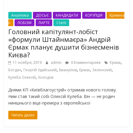
Аналітика
ДОСЬЄ
КАНДИДАТИ
КОРУПЦІЯ
Криміна
л
ЛОБІЗМ
ПАРТІЇ
Статті
Головний капітулянт-лобіст
«формули Штайнмаєра» Андрій
Єрмак планує душити бізнесменів
Києва?
,
11 ноября, 2019
admin
0 Комментариев
Єрмак
,
,
,
,
,
Богдан
Георгій Удайський
Емануїлов
Ермак
Зеленский
,
Кулеба Олексій
Холодов
Днями КП «Київблагоустрій» отримав нового голову.
Ним став такий собі Олексій Кулеба. Він — не родич
нинішнього віце-премєра з європейської
Читать далее