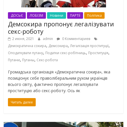
ДОСЬЄ
ЛОБІЗМ
Новини
ПАРТІЇ
Політика
Демсокира пропонує легалізувати
секс-роботу
2 июня, 2021
admin
0 Комментариев
,
,
,
Демократична сокира
Демсокира
Легалізація проституції
,
,
,
Оподаткувати путану
Податки секс-робітниць
Проституція
,
,
Путани
Путаны
Секс-робота
Громадська організація «Демократична сокира», яка
позиціонує себе праволіберальним рухом українців
всього світу, фактично пропонує легалізувати
проституцію або секс-роботу. Ось як
Читать далее