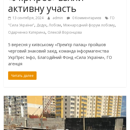
активну участь
13 сентября, 2024
admin
0 Комментариев
ГО
,
,
,
,
"Сила України"
Дєдух
Лобізм
Міжнародний форум лобізму
,
Одарченко Катерина
Олексій Воронцова
5 вересня у київському «Прем’єр палац» пройшов
черговий знаковий захід, команда інформагенства
УкрПрес Інфо, Благодійний Фонд «Сила України», ГО
агенція
Читать далее