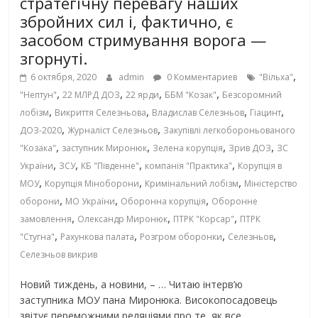
стратегічну перевагу наших
збройних сил і, фактично, є
засобом стримування ворога —
згорнуті.
,
6 октября, 2020
admin
0 Комментариев
"Вільха"
,
,
,
,
"Нептун"
22 МЛРД ДОЗ
22 ярди
ББМ "Козак"
Безсоромний
,
,
,
,
лобізм
Викриття Селезньова
Владислав Селезньов
Гіацинт
,
,
ДОЗ-2020
Журналіст Селезньов
Закупівлі легкобороньованого
,
,
,
,
"Козака"
заступник Миронюк
Зелена корупція
Зрив ДОЗ
ЗС
,
,
,
,
України
ЗСУ
КБ "Південне"
компанія "Практика"
Корупція в
,
,
,
МОУ
Корупція Міноборони
Кримінальний лобізм
Міністерство
,
,
,
оборони
МО України
Оборонна корупція
Оборонне
,
,
,
замовлення
Олександр Миронюк
ПТРК "Корсар"
ПТРК
,
,
,
,
"Стугна"
Рахункова палата
Розгром оборонки
Селезньов
Селезньов викрив
Новий тиждень, а новини, – … Читаю інтерв’ю
заступника МОУ пана Миронюка. Високопосадовець
звітує переможними реляціями про те, як все