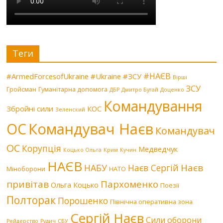
Теги
#НАЄВ
#ArmedForcesofUkraine
#Ukraine
#ЗСУ
Вірші
ЗСУ
Гройсман
Гуманітарна допомога
ДБР
Дмитро Бугай
Доценко
Командування
Збройні сили
КОС
Зеленский
Командувач Наєв
ОС
Командувач
ОС
Корупція
Медведчук
Коцько Ольга
Крим
Кучин
НАЄВ
Наєв
НАБУ
Наєв Сергій
Міноборони
НАТО
привітав
Пархоменко
Ольга Коцько
Поезії
Полторак
Порошенко
Північна оперативна зона
Сергій Наєв
Сили оборони
Рейдерство
Рудич
СБУ