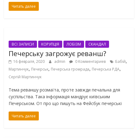
Читать далее
ВСІ ЗАПИСИ
КОРУПЦІЯ
ЛОБІЗМ
СКАНДАЛ
Печерську загрожує реванш?
,
16 февраля, 2020
admin
0 Комментариев
Бабій
,
,
,
,
Мартинчук
Печерськ
Печерська громрада
Печерська РДА
Сергій Мартинчук
Тема реваншу розмаїта, проте завжди печальна для
суспільства. Така інформація мандрує київським
Печерськом. От про що пишуть на Фейсбук печерські
Читать далее