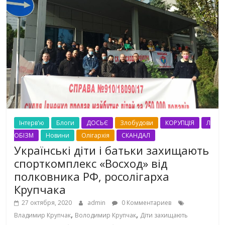
Інтерв'ю
Блоги
ДОСЬЄ
Злобудови
КОРУПЦІЯ
Л
ОБІЗМ
Новини
Олігархія
СКАНДАЛ
Українські діти і батьки захищають
спорткомплекс «Восход» від
полковника РФ, росолігарха
Крупчака
27 октября, 2020
admin
0 Комментариев
,
,
Владимир Крупчак
Володимир Крупчак
Діти захищають