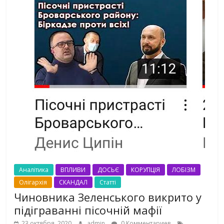
Аналітика
ВПЛИВИ
ДОСЬЄ
КОРУПЦІЯ
ЛОБІЗМ
Олігархія
СКАНДАЛ
Статті
Чиновника Зеленського викрито у
підіграванні пісочній мафії
23 октября, 2020
admin
0 Комментариев