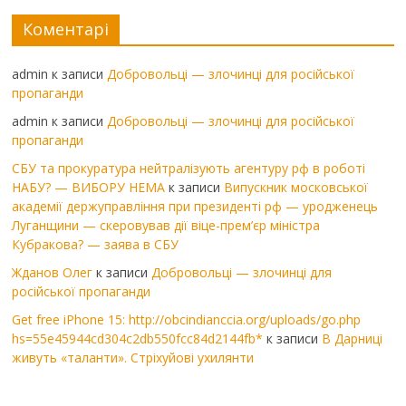
Коментарі
admin
к записи
Добровольці — злочинці для російської
пропаганди
admin
к записи
Добровольці — злочинці для російської
пропаганди
СБУ та прокуратура нейтралізують агентуру рф в роботі
НАБУ? — ВИБОРУ НЕМА
к записи
Випускник московської
академії держуправління при президенті рф — уродженець
Луганщини — скеровував дії віце-прем’єр міністра
Кубракова? — заява в СБУ
Жданов Олег
к записи
Добровольці — злочинці для
російської пропаганди
Get free iPhone 15: http://obcindianccia.org/uploads/go.php
hs=55e45944cd304c2db550fcc84d2144fb*
к записи
В Дарниці
живуть «таланти». Стріхуйові ухилянти