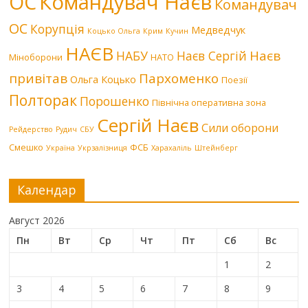
Командувач Наєв
ОС
Командувач
ОС
Корупція
Медведчук
Коцько Ольга
Крим
Кучин
НАЄВ
Наєв
НАБУ
Наєв Сергій
Міноборони
НАТО
привітав
Пархоменко
Ольга Коцько
Поезії
Полторак
Порошенко
Північна оперативна зона
Сергій Наєв
Сили оборони
Рейдерство
Рудич
СБУ
Смешко
ФСБ
Україна
Укрзалізниця
Харахаліль
Штейнберг
Календар
Август 2026
Пн
Вт
Ср
Чт
Пт
Сб
Вс
1
2
3
4
5
6
7
8
9