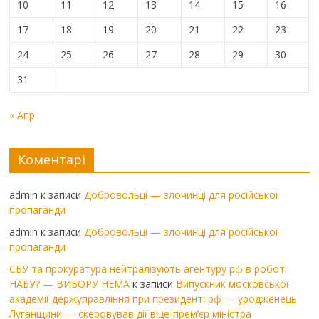
10
11
12
13
14
15
16
17
18
19
20
21
22
23
24
25
26
27
28
29
30
31
« Апр
Коментарі
admin
к записи
Добровольці — злочинці для російської
пропаганди
admin
к записи
Добровольці — злочинці для російської
пропаганди
СБУ та прокуратура нейтралізують агентуру рф в роботі
НАБУ? — ВИБОРУ НЕМА
к записи
Випускник московської
академії держуправління при президенті рф — уродженець
Луганщини — скеровував дії віце-прем’єр міністра