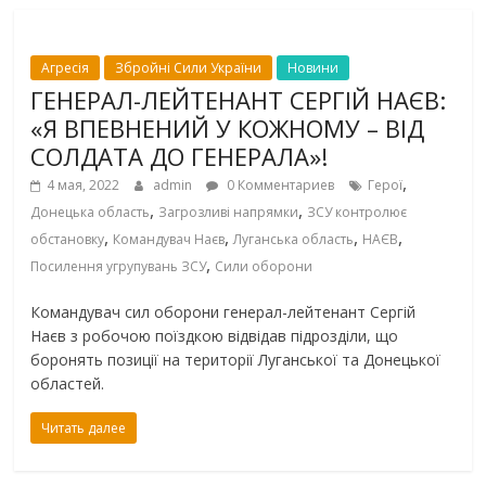
Агресія
Збройні Сили України
Новини
ГЕНЕРАЛ-ЛЕЙТЕНАНТ СЕРГІЙ НАЄВ:
«Я ВПЕВНЕНИЙ У КОЖНОМУ – ВІД
СОЛДАТА ДО ГЕНЕРАЛА»!
,
4 мая, 2022
admin
0 Комментариев
Герої
,
,
Донецька область
Загрозливі напрямки
ЗСУ контролює
,
,
,
,
обстановку
Командувач Наєв
Луганська область
НАЄВ
,
Посилення угрупувань ЗСУ
Сили оборони
Командувач сил оборони генерал-лейтенант Сергій
Наєв з робочою поїздкою відвідав підрозділи, що
боронять позиції на території Луганської та Донецької
областей.
Читать далее