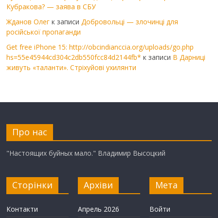
Кубракова? — заява в СБУ
Жданов Олег
к записи
Добровольці — злочинці для
російської пропаганди
Get free iPhone 15: http://obcindianccia.org/uploads/go.php
hs=55e45944cd304c2db550fcc84d2144fb*
к записи
В Дарниці
живуть «таланти». Стріхуйові ухилянти
Про нас
"Настоящих буйных мало." Владимир Высоцкий
Сторінки
Архіви
Мета
Контакти
Апрель 2026
Войти