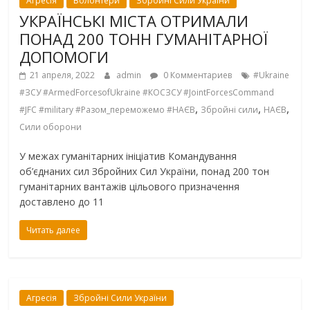
Агресія
Волонтери
Збройні Сили України
УКРАЇНСЬКІ МІСТА ОТРИМАЛИ
ПОНАД 200 ТОНН ГУМАНІТАРНОЇ
ДОПОМОГИ
21 апреля, 2022
admin
0 Комментариев
#Ukraine
#ЗСУ #ArmedForcesofUkraine #КОСЗСУ #JointForcesCommand
,
,
,
#JFC #military #Разом_переможемо #НАЄВ
Збройні сили
НАЄВ
Сили оборони
У межах гуманітарних ініціатив Командування
об’єднаних сил Збройних Сил України, понад 200 тон
гуманітарних вантажів цільового призначення
доставлено до 11
Читать далее
Агресія
Збройні Сили України