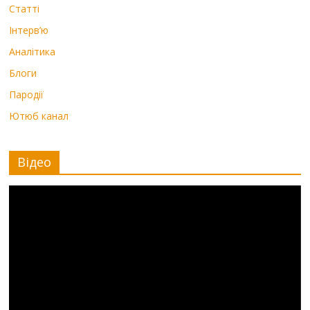
Статті
Інтерв’ю
Аналітика
Блоги
Пародії
Ютюб канал
Відео
Видеоплеер