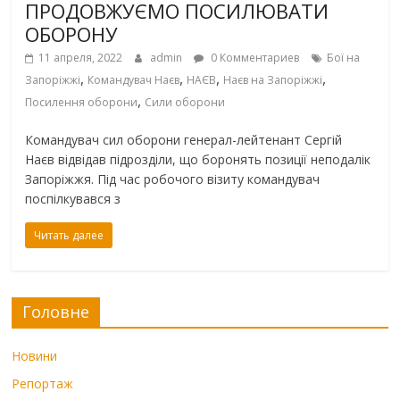
ПРОДОВЖУЄМО ПОСИЛЮВАТИ
ОБОРОНУ
11 апреля, 2022
admin
0 Комментариев
Бої на
,
,
,
,
Запоріжжі
Командувач Наєв
НАЄВ
Наєв на Запоріжжі
,
Посилення оборони
Сили оборони
Командувач сил оборони генерал-лейтенант Сергій
Наєв відвідав підрозділи, що боронять позиції неподалік
Запоріжжя. Під час робочого візиту командувач
поспілкувався з
Читать далее
Головне
Новини
Репортаж