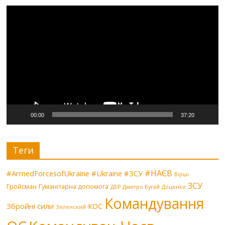
Видеоплеер
00:00
37:20
Теги
#НАЄВ
#ArmedForcesofUkraine
#Ukraine
#ЗСУ
Вірші
ЗСУ
Гройсман
Гуманітарна допомога
ДБР
Дмитро Бугай
Доценко
Командування
Збройні сили
КОС
Зеленский