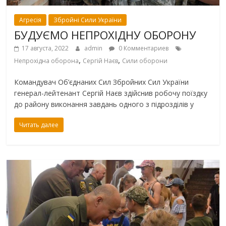
Агресія
Збройні Сили України
БУДУЄМО НЕПРОХІДНУ ОБОРОНУ
17 августа, 2022
admin
0 Комментариев
,
,
Непрохідна оборона
Сергій Наєв
Сили оборони
Командувач Об’єднаних Сил Збройних Сил України
генерал-лейтенант Сергій Наєв здійснив робочу поїздку
до району виконання завдань одного з підрозділів у
Читать далее