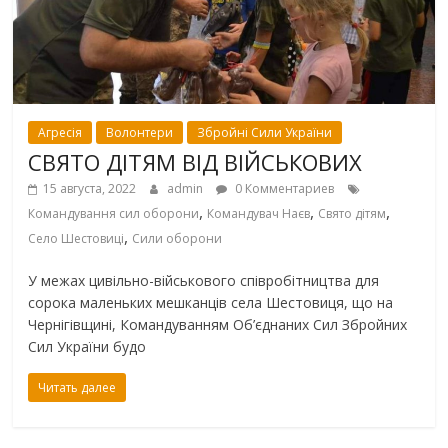
Агресія
Волонтери
Збройні Сили України
СВЯТО ДІТЯМ ВІД ВІЙСЬКОВИХ
15 августа, 2022
admin
0 Комментариев
,
,
,
Командування сил оборони
Командувач Наєв
Свято дітям
,
Село Шестовиці
Сили оборони
У межах цивільно-військового співробітництва для
сорока маленьких мешканців села Шестовиця, що на
Чернігівщині, Командуванням Об’єднаних Сил Збройних
Сил України будо
Читать далее