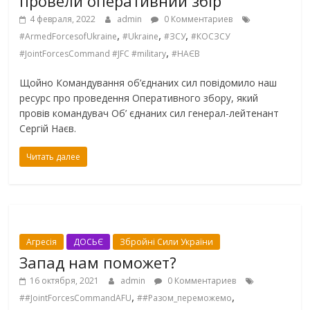
провели оперативний збір
4 февраля, 2022
admin
0 Комментариев
,
,
,
#ArmedForcesofUkraine
#Ukraine
#ЗСУ
#КОСЗСУ
,
#JointForcesCommand #JFC #military
#НАЄВ
Щойно Командування об’єднаних сил повідомило наш
ресурс про проведення Оперативного збору, який
провів командувач Об’ єднаних сил генерал-лейтенант
Сергій Наєв.
Читать далее
Агресія
ДОСЬЄ
Збройні Сили України
Запад нам поможет?
16 октября, 2021
admin
0 Комментариев
,
,
##JointForcesCommandAFU
##Разом_переможемо