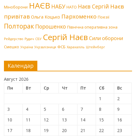
НАЄВ
Наєв
НАБУ
Наєв Сергій
Міноборони
НАТО
привітав
Пархоменко
Ольга Коцько
Поезії
Полторак
Порошенко
Північна оперативна зона
Сергій Наєв
Сили оборони
Рейдерство
Рудич
СБУ
Смешко
ФСБ
Україна
Укрзалізниця
Харахаліль
Штейнберг
Календар
Август 2026
Пн
Вт
Ср
Чт
Пт
Сб
Вс
1
2
3
4
5
6
7
8
9
10
11
12
13
14
15
16
17
18
19
20
21
22
23