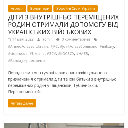
Агресія
Волонтери
Збройні Сили України
ДІТИ З ВНУТРІШНЬО ПЕРЕМІЩЕНИХ
РОДИН ОТРИМАЛИ ДОПОМОГУ ВІД
УКРАЇНСЬКИХ ВІЙСЬКОВИХ
14 мая, 2022
admin
0 Комментариев
,
,
,
,
#ArmedForcesofUkraine
#JFC
#JointForcesCommand
#military
,
,
,
,
,
#stoprussia
#Ukraine
#ЗСУ
#КОСЗСУ
#НАЄВ
#Разом_переможемо
Понад вісім тонн гуманітарних вантажів цільового
призначення отримали діти та їхні батьки з внутрішньо
переміщених родин у Піщанській, Губиниській,
Перещепинській,
Читать далее