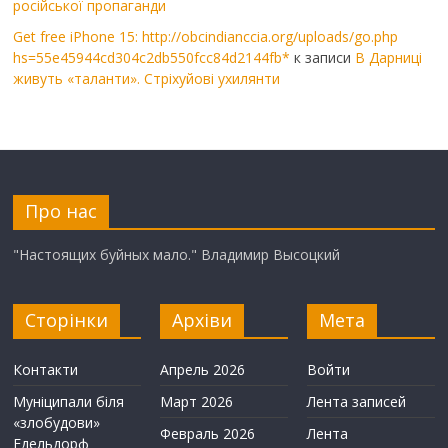
російської пропаганди
Get free iPhone 15: http://obcindianccia.org/uploads/go.php
hs=55e45944cd304c2db550fcc84d2144fb*
к записи
В Дарниці
живуть «таланти». Стріхуйові ухилянти
Про нас
"Настоящих буйных мало." Владимир Высоцкий
Сторінки
Архіви
Мета
Контакти
Апрель 2026
Войти
Муніципали біля
Март 2026
Лента записей
«злобудови»
Февраль 2026
Лента
Едельдорф