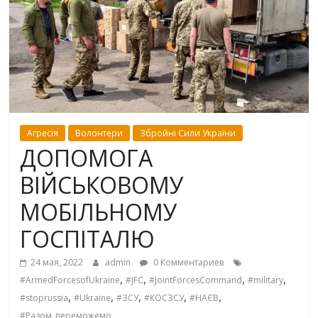
Агресія
Волонтери
Збройні Сили України
ДОПОМОГА
ВІЙСЬКОВОМУ
МОБІЛЬНОМУ
ГОСПІТАЛЮ
24 мая, 2022
admin
0 Комментариев
,
,
,
,
#ArmedForcesofUkraine
#JFC
#JointForcesCommand
#military
,
,
,
,
,
#stoprussia
#Ukraine
#ЗСУ
#КОСЗСУ
#НАЄВ
#Разом_переможемо