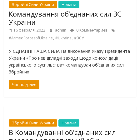
Збройні Сили України
Новини
Командування об’єднаних сил ЗС
України
16 февраля, 2022
admin
0 Комментариев
,
,
#ArmedForcesofUkraine
#Ukraine
#ЗСУ
У ЄДНАННІ НАША СИЛА На виконання Указу Президента
України «Про невідкладні заходи щодо консолідації
українського суспільства» командувач об’єднаних сил
Збройних
Читать далее
Збройні Сили України
Новини
В Командуванні об’єднаних сил