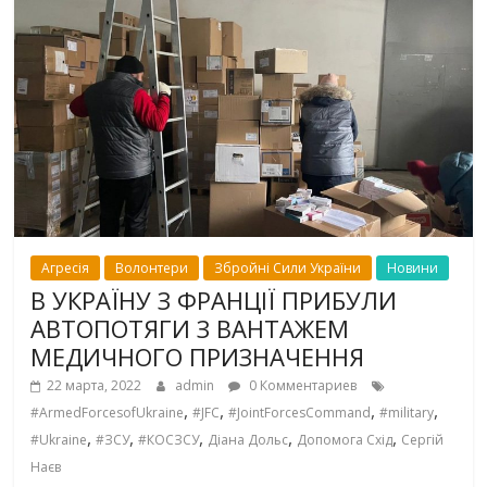
Агресія
Волонтери
Збройні Сили України
Новини
В УКРАЇНУ З ФРАНЦІЇ ПРИБУЛИ
АВТОПОТЯГИ З ВАНТАЖЕМ
МЕДИЧНОГО ПРИЗНАЧЕННЯ
22 марта, 2022
admin
0 Комментариев
,
,
,
,
#ArmedForcesofUkraine
#JFC
#JointForcesCommand
#military
,
,
,
,
,
#Ukraine
#ЗСУ
#КОСЗСУ
Діана Дольс
Допомога Схід
Сергій
Наєв