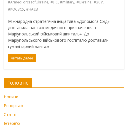
,
,
,
,
,
#ArmedForcesofUkraine
#JFC
#military
#Ukraine
#ЗСУ
,
#КОСЗСУ
#НАЄВ
Міжнародна стратегічна ініціатива «Допомога Схід»
доставила вантаж медичного призначення в
Маріупольський військовий шпиталь». До
Маріупольського військового госпіталю доставили
гуманітарний вантаж
Читать далее
Головне
Новини
Репортаж
Статті
Інтерв’ю