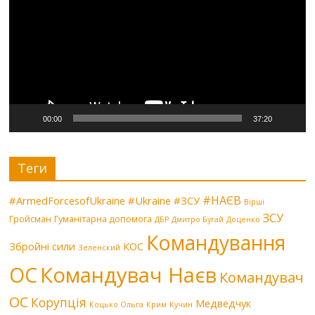
00:00
37:20
Теги
#НАЄВ
#ArmedForcesofUkraine
#Ukraine
#ЗСУ
Вірші
ЗСУ
Гройсман
Гуманітарна допомога
ДБР
Дмитро Бугай
Доценко
Командування
Збройні сили
КОС
Зеленский
Командувач Наєв
ОС
Командувач
ОС
Корупція
Медведчук
Коцько Ольга
Крим
Кучин