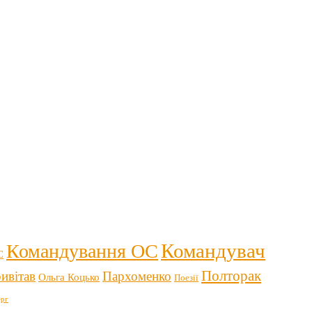
Командувач
Командування ОС
С
Полторак
ивітав
Пархоменко
Ольга Коцько
Поезії
рг