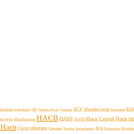
ЗСУ
Збройні сили
КО
нітарна допомога
ДБР
Дмитро Бугай
Доценко
Зеленский
НАЄВ
Наєв пр
НАБУ
Наєв Сергій
ведчук
Міноборони
НАТО
 Наєв
Сили оборони
Смешко
ФСБ
Україна
Укрзалізниця
Харахаліль
Штейнбе