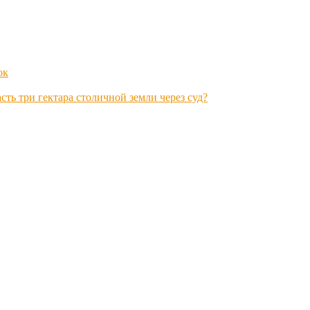
ок
ть три гектара столичной земли через суд?