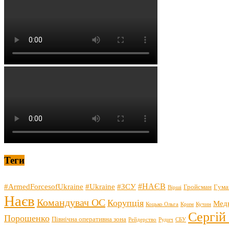
Теги
#НАЄВ
#ArmedForcesofUkraine
#Ukraine
#ЗСУ
Гройсман
Гума
Вірші
Наєв
Командувач ОС
Корупція
Мед
Коцько Ольга
Крим
Кучин
Сергій
Порошенко
Північна оперативна зона
Рейдерство
Рудич
СБУ