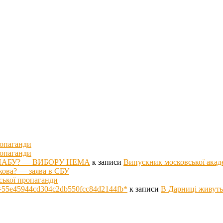
ропаганди
ропаганди
оті НАБУ? — ВИБОРУ НЕМА
к записи
Випускник московської акад
кова? — заява в СБУ
ської пропаганди
p hs=55e45944cd304c2db550fcc84d2144fb*
к записи
В Дарниці живуть