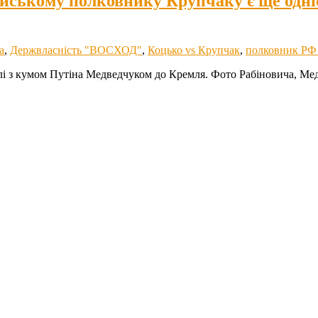
йському полковнику Крупчаку є ще одніє
а
,
Держвласність "ВОСХОД"
,
Коцько vs Крупчак
,
полковник Р
і з кумом Путіна Медведчуком до Кремля. Фото Рабіновича, Мед