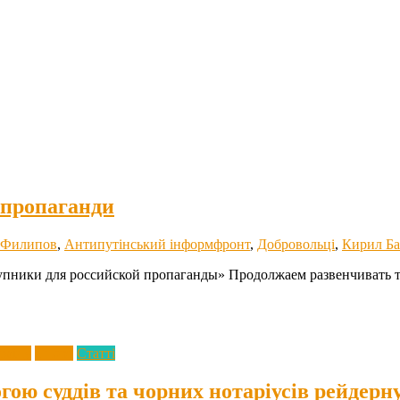
 пропаганди
 Филипов
,
Антипутінський інформфронт
,
Добровольці
,
Кирил Б
пники для российской пропаганды» Продолжаем развенчивать т
раїну
Спорт
Статті
огою суддів та чорних нотаріусів рейдерн