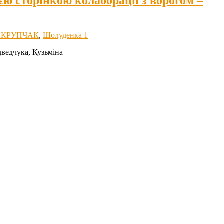
ю сторінкою колаборації з ворогом –
Ф КРУПЧАК
,
Шолуденка 1
ведчука, Кузьміна