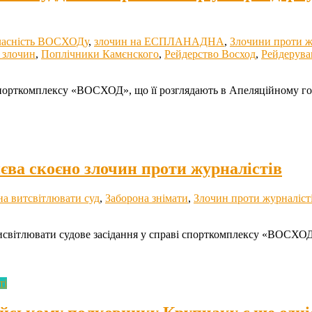
асність ВОСХОДу
,
злочин на ЕСПЛАНАДНА
,
Злочини проти ж
 злочин
,
Поплічники Камєнского
,
Рейдерство Восход
,
Рейдерува
спорткомплексу «ВОСХОД», що її розглядають в Апеляційному го
єва скоєно злочин проти журналістів
на витсвітлювати суд
,
Заборона знімати
,
Злочин проти журналіст
 висвітлювати судове засідання у справі спорткомплексу «ВОСХОД
ті