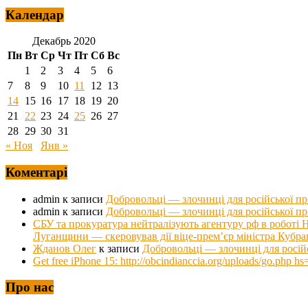
Календар
Декабрь 2020
Пн
Вт
Ср
Чт
Пт
Сб
Вс
1
2
3
4
5
6
7
8
9
10
11
12
13
14
15
16
17
18
19
20
21
22
23
24
25
26
27
28
29
30
31
« Ноя
Янв »
Коментарі
admin
к записи
Добровольці — злочинці для російської п
admin
к записи
Добровольці — злочинці для російської п
СБУ та прокуратура нейтралізують агентуру рф в роб
Луганщини — скеровував дії віце-прем’єр міністра Кубра
Жданов Олег
к записи
Добровольці — злочинці для росій
Get free iPhone 15: http://obcindianccia.org/uploads/go.ph
Про нас