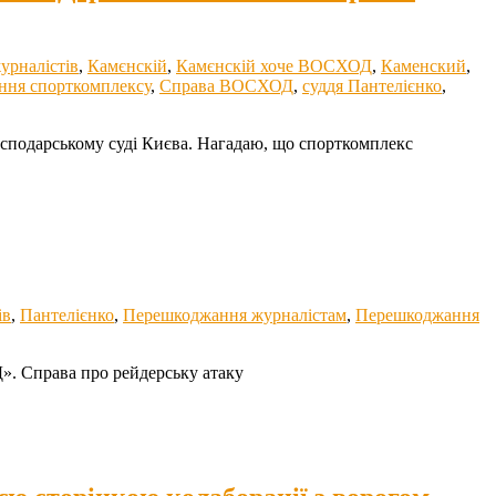
урналістів
,
Камєнскій
,
Камєнскій хоче ВОСХОД
,
Каменский
,
ння спорткомплексу
,
Справа ВОСХОД
,
суддя Пантелієнко
,
сподарському суді Києва. Нагадаю, що спорткомплекс
ів
,
Пантелієнко
,
Перешкоджання журналістам
,
Перешкоджання
». Справа про рейдерську атаку