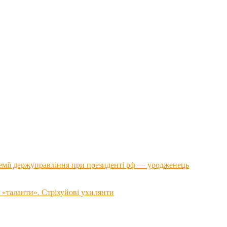
емії держуправління при президенті рф — уродженець
 «таланти». Стріхуйові ухилянти