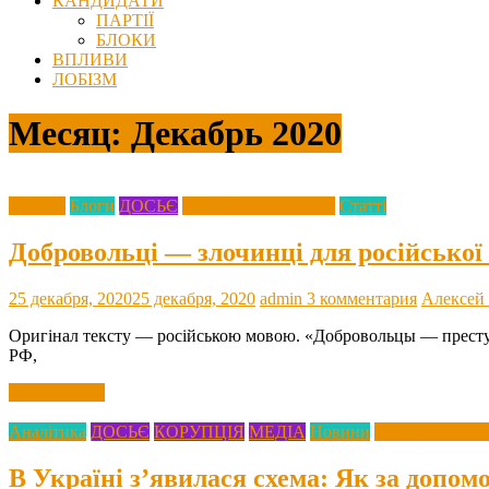
КАНДИДАТИ
ПАРТІЇ
БЛОКИ
ВПЛИВИ
ЛОБІЗМ
Месяц:
Декабрь 2020
Агресія
Блоги
ДОСЬЄ
Росіяни про Україну
Статті
Добровольці — злочинці для російської
25 декабря, 2020
25 декабря, 2020
admin
3 комментария
Алексей
Оригінал тексту — російською мовою. «Добровольцы — престу
РФ,
Читать далее
Аналітика
ДОСЬЄ
КОРУПЦІЯ
МЕДІА
Новини
Росіяни про Ук
В Україні з’явилася схема: Як за допом