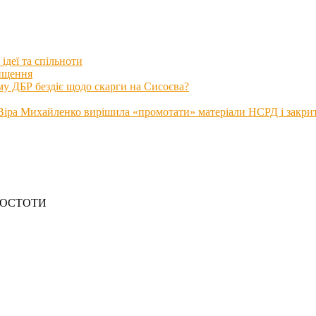
ідеї та спільноти
нищення
му ДБР бездіє щодо скарги на Сисоєва?
іра Михайленко вирішила «промотати» матеріали НСРД і закрити
РОСТОТИ