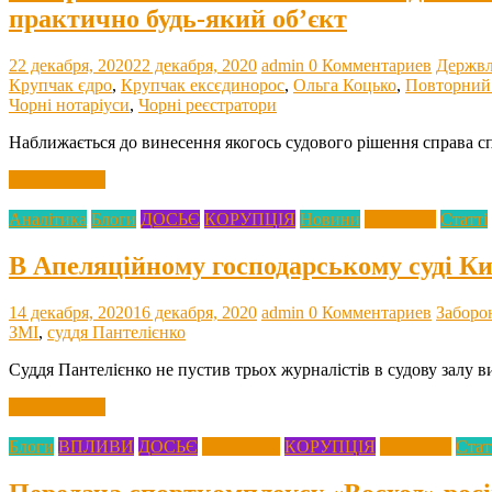
практично будь-який об’єкт
22 декабря, 2020
22 декабря, 2020
admin
0 Комментариев
Держвл
Крупчак єдро
,
Крупчак ексєдинорос
,
Ольга Коцько
,
Повторний
Чорні нотаріуси
,
Чорні реєстратори
Наближається до винесення якогось судового рішення справа 
Читать далее
Аналітика
Блоги
ДОСЬЄ
КОРУПЦІЯ
Новини
Олігархія
Статті
В Апеляційному господарському суді Ки
14 декабря, 2020
16 декабря, 2020
admin
0 Комментариев
Заборо
ЗМІ
,
суддя Пантелієнко
Суддя Пантелієнко не пустив трьох журналістів в судову залу
Читать далее
Блоги
ВПЛИВИ
ДОСЬЄ
Злобудови
КОРУПЦІЯ
Олігархія
Стат