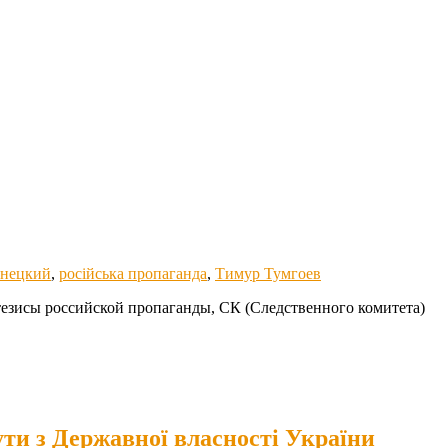
анецкий
,
російська пропаганда
,
Тимур Тумгоев
езисы российской пропаганды, СК (Следственного комитета)
ути з Державної власності України