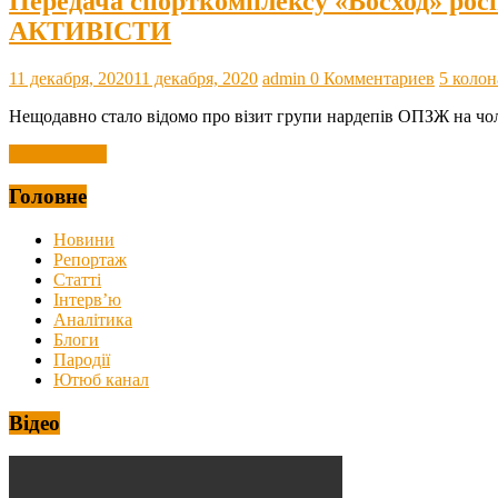
Передача спорткомплексу «Восход» росі
АКТИВІСТИ
11 декабря, 2020
11 декабря, 2020
admin
0 Комментариев
5 колон
Нещодавно стало відомо про візит групи нардепів ОПЗЖ на чол
Читать далее
Головне
Новини
Репортаж
Статті
Інтерв’ю
Аналітика
Блоги
Пародії
Ютюб канал
Відео