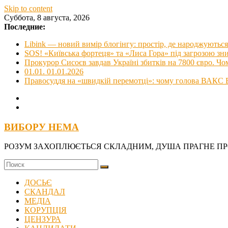
Skip to content
Суббота, 8 августа, 2026
Последние:
Libink — новий вимір блогінгу: простір, де народжуються 
SOS! «Київська фортеця» та «Лиса Гора» під загрозою з
Прокурор Сисоєв завдав Україні збитків на 7800 євро. Чо
01.01. 01.01.2026
Правосуддя на «швидкій перемотці»: чому голова ВАКС В
ВИБОРУ НЕМА
РОЗУМ ЗАХОПЛЮЄТЬСЯ СКЛАДНИМ, ДУША ПРАГНЕ П
ДОСЬЄ
СКАНДАЛ
МЕДІА
КОРУПЦІЯ
ЦЕНЗУРА