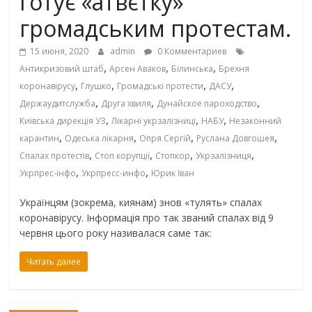
готує «атвєтку»
громадським протестам.
15 июня, 2020
admin
0 Комментариев
,
,
,
Антикризовий штаб
Арсен Аваков
Білинська
Брехня
,
,
,
,
коронавірусу
Глушко
Громадські протести
ДАСУ
,
,
,
Держаудитслужба
Друга хвиля
Дунайское пароходство
,
,
,
Київська дирекція УЗ
Лікарні укрзалізниці
НАБУ
Незаконний
,
,
,
,
карантин
Одеська лікарня
Опря Сергій
Руслана Довгошея
,
,
,
,
Спалах протестів
Стоп корупції
Стопкор
Укрзалізниця
,
,
Укрпрес-інфо
Укрпресс-инфо
Юрик Іван
Українцям (зокрема, киянам) знов «тулять» спалах
коронавірусу. Інформація про так званий спалах від 9
червня цього року називалася саме так:
Читать далее