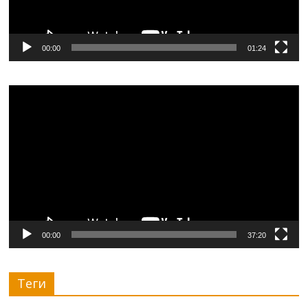
00:00
01:24
Видеоплеер
00:00
37:20
Теги