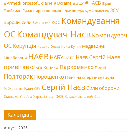
#НАЄВ
#ArmedForcesofUkraine
#Ukraine
#ЗСУ
Вірші
ЗСУ
Гройсман
Гуманітарна допомога
ДБР
Дмитро Бугай
Доценко
Командування
Збройні сили
КОС
Зеленский
Командувач Наєв
ОС
Командувач
ОС
Корупція
Медведчук
Коцько Ольга
Крим
Кучин
НАЄВ
Наєв
НАБУ
Наєв Сергій
Міноборони
НАТО
привітав
Пархоменко
Ольга Коцько
Поезії
Полторак
Порошенко
Північна оперативна зона
Сергій Наєв
Сили оборони
Рейдерство
Рудич
СБУ
Смешко
ФСБ
Україна
Укрзалізниця
Харахаліль
Штейнберг
Календар
Август 2026