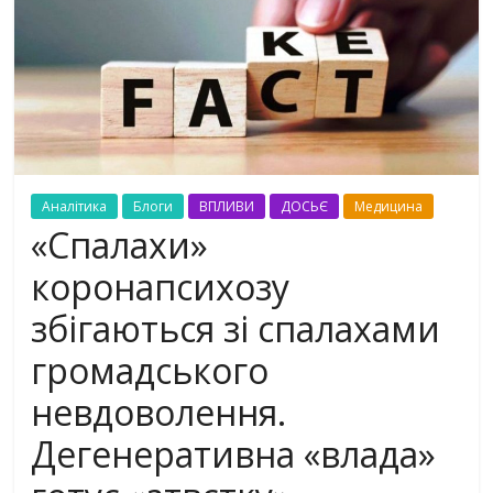
Аналітика
Блоги
ВПЛИВИ
ДОСЬЄ
Медицина
«Спалахи»
коронапсихозу
збігаються зі спалахами
громадського
невдоволення.
Дегенеративна «влада»