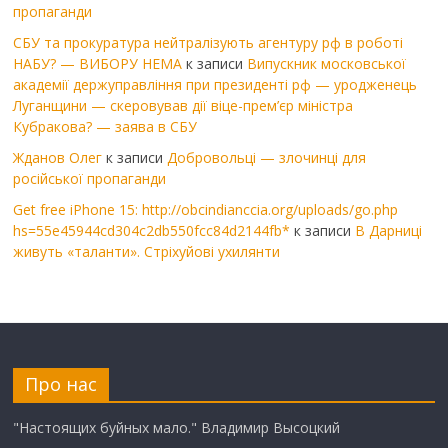
пропаганди
СБУ та прокуратура нейтралізують агентуру рф в роботі
НАБУ? — ВИБОРУ НЕМА
к записи
Випускник московської
академії держуправління при президенті рф — уродженець
Луганщини — скеровував дії віце-прем’єр міністра
Кубракова? — заява в СБУ
Жданов Олег
к записи
Добровольці — злочинці для
російської пропаганди
Get free iPhone 15: http://obcindianccia.org/uploads/go.php
hs=55e45944cd304c2db550fcc84d2144fb*
к записи
В Дарниці
живуть «таланти». Стріхуйові ухилянти
Про нас
"Настоящих буйных мало." Владимир Высоцкий