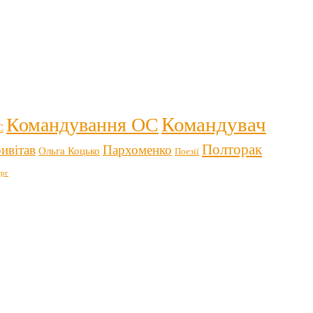
Командувач
Командування ОС
С
Полторак
ивітав
Пархоменко
Ольга Коцько
Поезії
рг