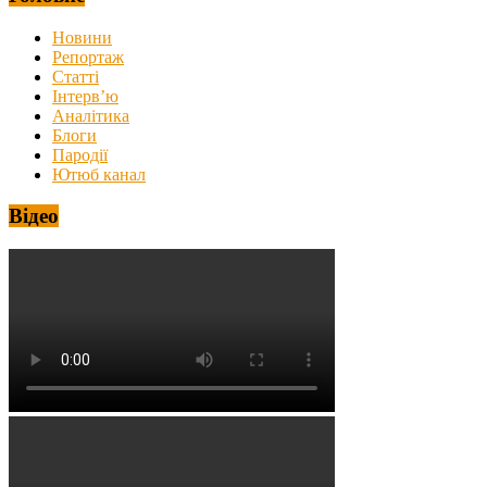
Новини
Репортаж
Статті
Інтерв’ю
Аналітика
Блоги
Пародії
Ютюб канал
Відео