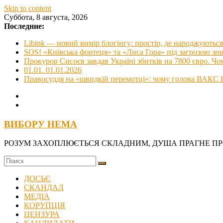
Skip to content
Суббота, 8 августа, 2026
Последние:
Libink — новий вимір блогінгу: простір, де народжуються 
SOS! «Київська фортеця» та «Лиса Гора» під загрозою з
Прокурор Сисоєв завдав Україні збитків на 7800 євро. Чо
01.01. 01.01.2026
Правосуддя на «швидкій перемотці»: чому голова ВАКС В
ВИБОРУ НЕМА
РОЗУМ ЗАХОПЛЮЄТЬСЯ СКЛАДНИМ, ДУША ПРАГНЕ П
ДОСЬЄ
СКАНДАЛ
МЕДІА
КОРУПЦІЯ
ЦЕНЗУРА