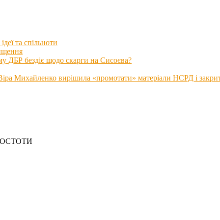
ідеї та спільноти
нищення
му ДБР бездіє щодо скарги на Сисоєва?
іра Михайленко вирішила «промотати» матеріали НСРД і закрити
РОСТОТИ