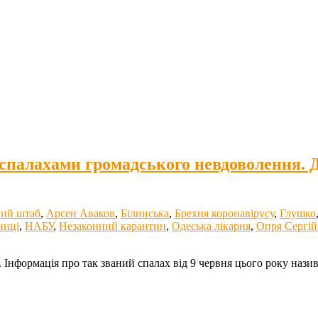
 спалахами громадського невдоволення. 
ий штаб
,
Арсен Аваков
,
Білинська
,
Брехня коронавірусу
,
Глушко
ниці
,
НАБУ
,
Незаконний карантин
,
Одеська лікарня
,
Опря Сергій
 Інформація про так званий спалах від 9 червня цього року назив