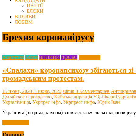
КАНДИДАТИ
ПАРТІЇ
БЛОКИ
ВПЛИВИ
ЛОБІЗМ
Брехня коронавірусу
Аналітика
Блоги
ВПЛИВИ
ДОСЬЄ
Медицина
«Спалахи» коронапсихозу збігаються зі
громадським протестам.
15 июня, 2020
15 июня, 2020
admin
0 Комментариев
Антикризов
Дунайское пароходство
,
Київська дирекція УЗ
,
Лікарні укрзаліз
Укрзалізниця
,
Укрпрес-інфо
,
Укрпресс-инфо
,
Юрик Іван
Українцям (зокрема, киянам) знов «тулять» спалах коронавірусу.
Читать далее
Головне