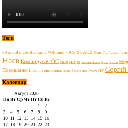
Теги
#НАЄВ
#ArmedForcesofUkraine
#Ukraine
#ЗСУ
Гройсман
Гума
Вірші
Наєв
Командувач ОС
Корупція
Мед
Коцько Ольга
Крим
Кучин
Сергій
Порошенко
Північна оперативна зона
Рейдерство
Рудич
СБУ
Календар
Август 2026
Пн
Вт
Ср
Чт
Пт
Сб
Вс
1
2
3
4
5
6
7
8
9
10
11
12
13
14
15
16
17
18
19
20
21
22
23