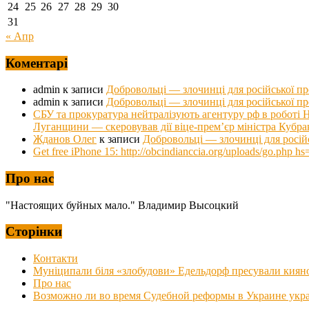
24
25
26
27
28
29
30
31
« Апр
Коментарі
admin
к записи
Добровольці — злочинці для російської п
admin
к записи
Добровольці — злочинці для російської п
СБУ та прокуратура нейтралізують агентуру рф в роб
Луганщини — скеровував дії віце-прем’єр міністра Кубра
Жданов Олег
к записи
Добровольці — злочинці для росій
Get free iPhone 15: http://obcindianccia.org/uploads/go.ph
Про нас
"Настоящих буйных мало." Владимир Высоцкий
Сторінки
Контакти
Муніципали біля «злобудови» Едельдорф пресували киян
Про нас
Возможно ли во время Судебной реформы в Украине украс