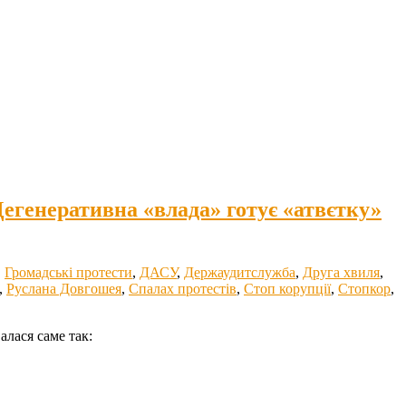
Дегенеративна «влада» готує «атвєтку»
,
Громадські протести
,
ДАСУ
,
Держаудитслужба
,
Друга хвиля
,
,
Руслана Довгошея
,
Спалах протестів
,
Стоп корупції
,
Стопкор
,
алася саме так: