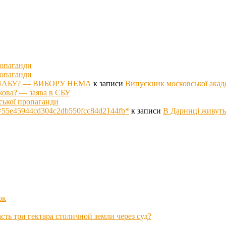
ропаганди
ропаганди
оті НАБУ? — ВИБОРУ НЕМА
к записи
Випускник московської акад
кова? — заява в СБУ
ської пропаганди
p hs=55e45944cd304c2db550fcc84d2144fb*
к записи
В Дарниці живуть
ок
ть три гектара столичной земли через суд?