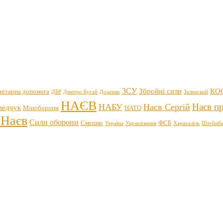
ЗСУ
Збройні сили
КО
нітарна допомога
ДБР
Дмитро Бугай
Доценко
Зеленский
НАЄВ
Наєв пр
НАБУ
Наєв Сергій
ведчук
Міноборони
НАТО
 Наєв
Сили оборони
Смешко
ФСБ
Україна
Укрзалізниця
Харахаліль
Штейнбе