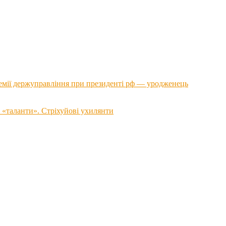
емії держуправління при президенті рф — уродженець
 «таланти». Стріхуйові ухилянти