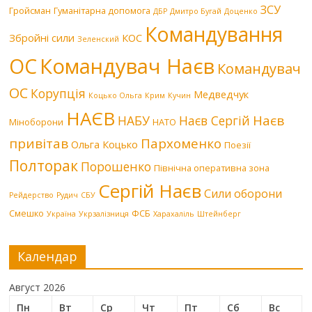
ЗСУ
Гройсман
Гуманітарна допомога
ДБР
Дмитро Бугай
Доценко
Командування
Збройні сили
КОС
Зеленский
Командувач Наєв
ОС
Командувач
ОС
Корупція
Медведчук
Коцько Ольга
Крим
Кучин
НАЄВ
Наєв
НАБУ
Наєв Сергій
Міноборони
НАТО
привітав
Пархоменко
Ольга Коцько
Поезії
Полторак
Порошенко
Північна оперативна зона
Сергій Наєв
Сили оборони
Рейдерство
Рудич
СБУ
Смешко
ФСБ
Україна
Укрзалізниця
Харахаліль
Штейнберг
Календар
Август 2026
Пн
Вт
Ср
Чт
Пт
Сб
Вс