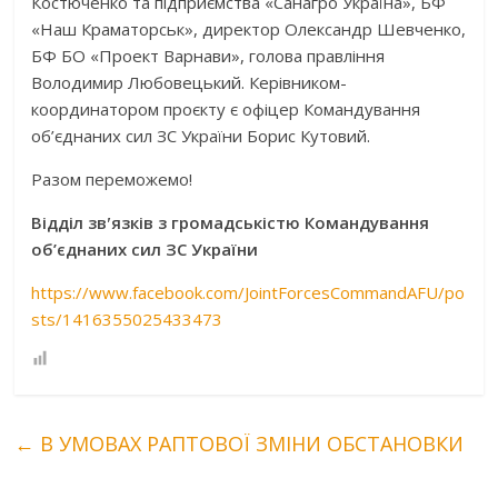
Костюченко та підприємства «Санагро Украïна», БФ
«Наш Краматорськ», директор Олександр Шевченко,
БФ БО «Проект Варнави», голова правління
Володимир Любовецький. Керівником-
координатором проєкту є офіцер Командування
об’єднаних сил ЗС України Борис Кутовий.
Разом переможемо!
Відділ звʹязків з громадськістю Командування
об’єднаних сил ЗС України
https://www.facebook.com/JointForcesCommandAFU/po
sts/1416355025433473
←
В УМОВАХ РАПТОВОЇ ЗМІНИ ОБСТАНОВКИ