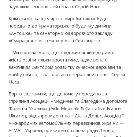
зауважив генерал-лейтенант Сергій Наєв.
Крім цього, канцелярські вироби також буде
передано до Краматорського будинку дитини
«Антошка» та санаторно-оздоровчого закладу
«Смарагдове містечко» у місті Святогірськ.
– Ми сподіваємось, що завдяки нашій підтримці
якість освіти тільки зростатиме, адже вона є
важливим фактором розвитку сучасної держави та її
майбутнього, – наголосив генерал-лейтенант Сергій
Наєв.
Варто зазначити, що допомогу передано за
сприяння Асоціації «Медична та благодійна допомога
Франція-Україна» (Aide Médicale & Caritative France-
Ukrainе), віце-президент пані Діана Дольс, Асоціації
міжнародних автомобільних перевізників України —
АсМАП України, президент, голова ради Леонід