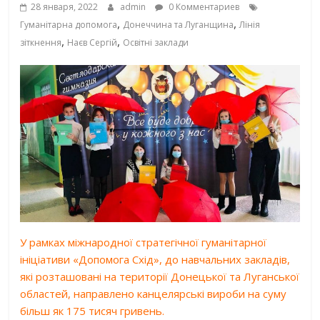
28 января, 2022
admin
0 Комментариев
,
,
Гуманітарна допомога
Донеччина та Луганщина
Лінія
,
,
зіткнення
Наєв Сергій
Освітні заклади
У рамках міжнародної стратегічної гуманітарної
ініціативи «Допомога Схід», до навчальних закладів,
які розташовані на території Донецької та Луганської
областей, направлено канцелярські вироби на суму
більш як 175 тисяч гривень.