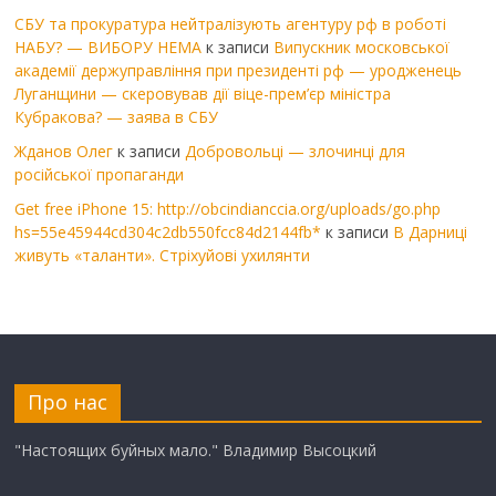
СБУ та прокуратура нейтралізують агентуру рф в роботі
НАБУ? — ВИБОРУ НЕМА
к записи
Випускник московської
академії держуправління при президенті рф — уродженець
Луганщини — скеровував дії віце-прем’єр міністра
Кубракова? — заява в СБУ
Жданов Олег
к записи
Добровольці — злочинці для
російської пропаганди
Get free iPhone 15: http://obcindianccia.org/uploads/go.php
hs=55e45944cd304c2db550fcc84d2144fb*
к записи
В Дарниці
живуть «таланти». Стріхуйові ухилянти
Про нас
"Настоящих буйных мало." Владимир Высоцкий