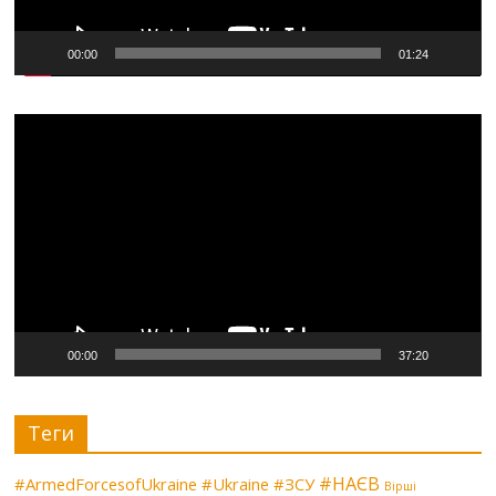
00:00
01:24
Видеоплеер
00:00
37:20
Теги
#НАЄВ
#ArmedForcesofUkraine
#Ukraine
#ЗСУ
Вірші