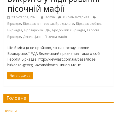
пісочній мафії
23 октября, 2020
admin
0 Комментариев
,
,
,
Біркадзе
Біркадзе в інтересах Бродського
Біркадзе лобіює
,
,
,
Биркадзе
Броварська РДА
Бродський і Біркадзе
Георгій
,
,
Біркадзе
Денис Ципін
Пісочна мафія
Ще й місяця не пройшло, як на посаду голови
Броварської РДА Зеленський призначив такого собі
Георгія Біркадзе. http://kievvlast.com.ua/base/dose-
birkadze-georgij-avtandilovich Чиновник не
Читать далее
Головне
Новини