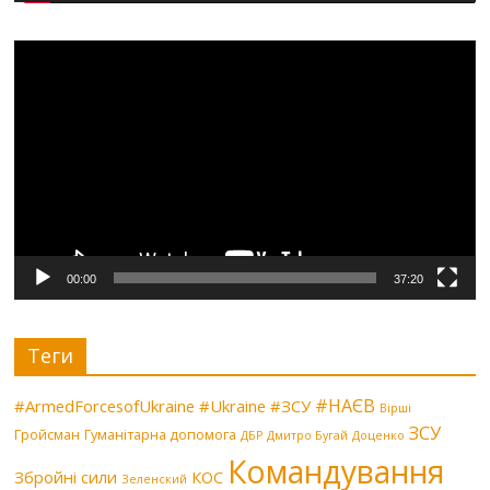
Видеоплеер
00:00
37:20
Теги
#НАЄВ
#ArmedForcesofUkraine
#Ukraine
#ЗСУ
Вірші
ЗСУ
Гройсман
Гуманітарна допомога
ДБР
Дмитро Бугай
Доценко
Командування
Збройні сили
КОС
Зеленский