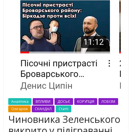
Аналітика
ВПЛИВИ
ДОСЬЄ
КОРУПЦІЯ
ЛОБІЗМ
Олігархія
СКАНДАЛ
Статті
Чиновника Зеленського
викрито у підіграванні