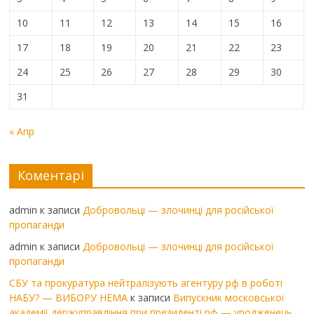
10
11
12
13
14
15
16
17
18
19
20
21
22
23
24
25
26
27
28
29
30
31
« Апр
Коментарі
admin
к записи
Добровольці — злочинці для російської
пропаганди
admin
к записи
Добровольці — злочинці для російської
пропаганди
СБУ та прокуратура нейтралізують агентуру рф в роботі
НАБУ? — ВИБОРУ НЕМА
к записи
Випускник московської
академії держуправління при президенті рф — уродженець