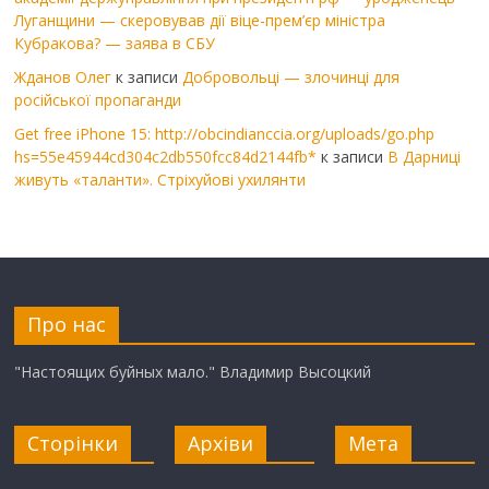
Луганщини — скеровував дії віце-прем’єр міністра
Кубракова? — заява в СБУ
Жданов Олег
к записи
Добровольці — злочинці для
російської пропаганди
Get free iPhone 15: http://obcindianccia.org/uploads/go.php
hs=55e45944cd304c2db550fcc84d2144fb*
к записи
В Дарниці
живуть «таланти». Стріхуйові ухилянти
Про нас
"Настоящих буйных мало." Владимир Высоцкий
Сторінки
Архіви
Мета