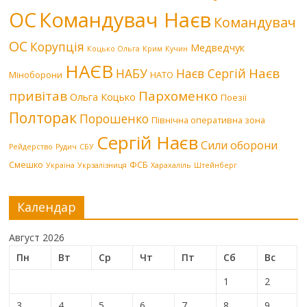
Командувач Наєв
ОС
Командувач
ОС
Корупція
Медведчук
Коцько Ольга
Крим
Кучин
НАЄВ
Наєв
НАБУ
Наєв Сергій
Міноборони
НАТО
привітав
Пархоменко
Ольга Коцько
Поезії
Полторак
Порошенко
Північна оперативна зона
Сергій Наєв
Сили оборони
Рейдерство
Рудич
СБУ
Смешко
ФСБ
Україна
Укрзалізниця
Харахаліль
Штейнберг
Календар
Август 2026
Пн
Вт
Ср
Чт
Пт
Сб
Вс
1
2
3
4
5
6
7
8
9