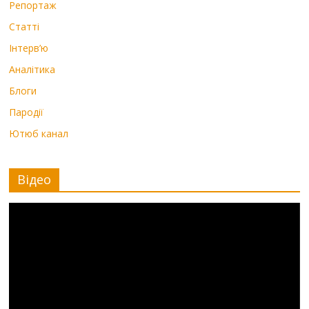
Репортаж
Статті
Інтерв’ю
Аналітика
Блоги
Пародії
Ютюб канал
Відео
Видеоплеер