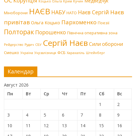
ОС
Корупція
Медведчук
Коцько Ольга
Крим
Кучин
НАЄВ
Наєв
НАБУ
Наєв Сергій
Міноборони
НАТО
привітав
Пархоменко
Ольга Коцько
Поезії
Полторак
Порошенко
Північна оперативна зона
Сергій Наєв
Сили оборони
Рейдерство
Рудич
СБУ
Смешко
ФСБ
Україна
Укрзалізниця
Харахаліль
Штейнберг
Календар
Август 2026
Пн
Вт
Ср
Чт
Пт
Сб
Вс
1
2
3
4
5
6
7
8
9
10
11
12
13
14
15
16