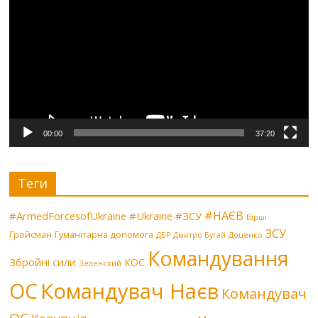
00:00
37:20
Теги
#НАЄВ
#ArmedForcesofUkraine
#Ukraine
#ЗСУ
Вірші
ЗСУ
Гройсман
Гуманітарна допомога
ДБР
Дмитро Бугай
Доценко
Командування
Збройні сили
КОС
Зеленский
Командувач Наєв
ОС
Командувач