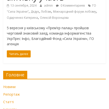
13 сентября, 2024
admin
0 Комментариев
ГО
,
,
,
,
"Сила України"
Дєдух
Лобізм
Міжнародний форум лобізму
,
Одарченко Катерина
Олексій Воронцова
5 вересня у київському «Прем’єр палац» пройшов
черговий знаковий захід, команда інформагенства
УкрПрес Інфо, Благодійний Фонд «Сила України», ГО
агенція
Читать далее
Головне
Новини
Репортаж
Статті