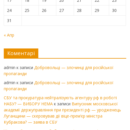
17
18
19
20
21
22
23
24
25
26
27
28
29
30
31
« Апр
Коментарі
admin
к записи
Добровольці — злочинці для російської
пропаганди
admin
к записи
Добровольці — злочинці для російської
пропаганди
СБУ та прокуратура нейтралізують агентуру рф в роботі
НАБУ? — ВИБОРУ НЕМА
к записи
Випускник московської
академії держуправління при президенті рф — уродженець
Луганщини — скеровував дії віце-прем’єр міністра
Кубракова? — заява в СБУ