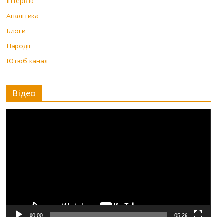
Інтерв’ю
Аналітика
Блоги
Пародії
Ютюб канал
Відео
Видеоплеер
00:00
05:26