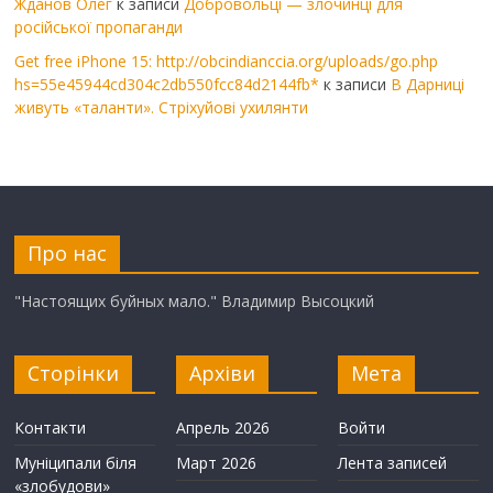
Жданов Олег
к записи
Добровольці — злочинці для
російської пропаганди
Get free iPhone 15: http://obcindianccia.org/uploads/go.php
hs=55e45944cd304c2db550fcc84d2144fb*
к записи
В Дарниці
живуть «таланти». Стріхуйові ухилянти
Про нас
"Настоящих буйных мало." Владимир Высоцкий
Сторінки
Архіви
Мета
Контакти
Апрель 2026
Войти
Муніципали біля
Март 2026
Лента записей
«злобудови»