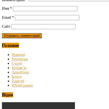
Имя
*
Email
*
Сайт
Головне
Новини
Репортаж
Статті
Інтерв’ю
Аналітика
Блоги
Пародії
Ютюб канал
Відео