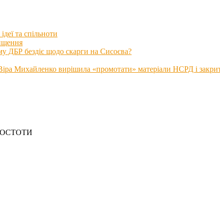
ідеї та спільноти
нищення
му ДБР бездіє щодо скарги на Сисоєва?
іра Михайленко вирішила «промотати» матеріали НСРД і закрити
РОСТОТИ