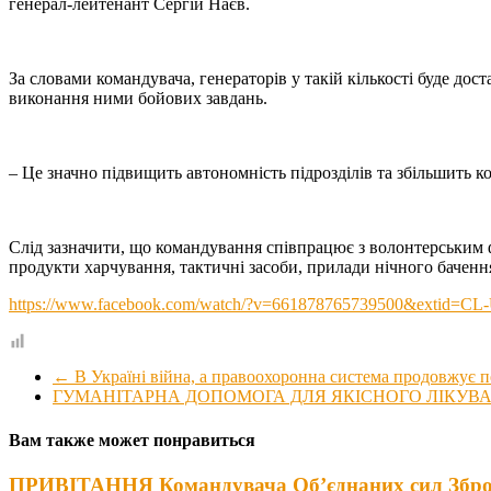
генерал-лейтенант Сергій Наєв.
За словами командувача, генераторів у такій кількості буде до
виконання ними бойових завдань.
– Це значно підвищить автономність підрозділів та збільшить 
Слід зазначити, що командування співпрацює з волонтерським ф
продукти харчування, тактичні засоби, прилади нічного баченн
https://www.facebook.com/watch/?v=661878765739500&exti
←
В Україні війна, а правоохоронна система продовжує п
ГУМАНІТАРНА ДОПОМОГА ДЛЯ ЯКІСНОГО ЛІКУВАН
Вам также может понравиться
ПРИВІТАННЯ Командувача Об’єднаних сил Збро