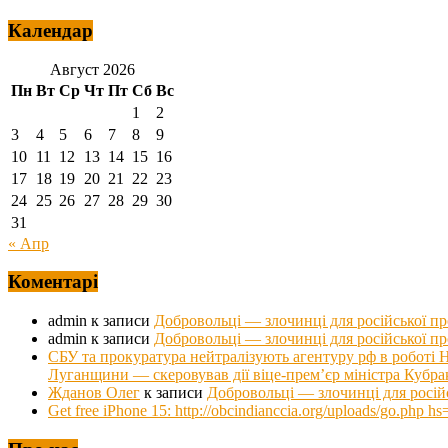
Календар
Август 2026
Пн
Вт
Ср
Чт
Пт
Сб
Вс
1
2
3
4
5
6
7
8
9
10
11
12
13
14
15
16
17
18
19
20
21
22
23
24
25
26
27
28
29
30
31
« Апр
Коментарі
admin
к записи
Добровольці — злочинці для російської п
admin
к записи
Добровольці — злочинці для російської п
СБУ та прокуратура нейтралізують агентуру рф в роб
Луганщини — скеровував дії віце-прем’єр міністра Кубра
Жданов Олег
к записи
Добровольці — злочинці для росій
Get free iPhone 15: http://obcindianccia.org/uploads/go.ph