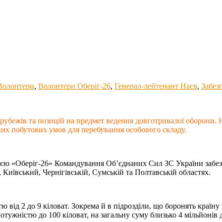
Волонтери
,
Волонтери Оберіг-26
,
Генерал-лейтенант Наєв
,
Забез
 рубежів та позицій на предмет ведення довготривалої оборони.
их побутових умов для перебування особового складу.
цією «Оберіг-26» Командування Об’єднаних Сил ЗС України забез
Київський, Чернігівській, Сумській та Полтавській областях.
ю від 2 до 9 кіловат. Зокрема й в підрозділи, що боронять країн
потужністю до 100 кіловат, на загальну суму близько 4 мільйоні