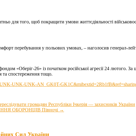
статньо для того, щоб покращити умови життєдіяльності військово
комфорт перебування у польових умовах, – наголосив генерал-лей
ондом «Оберіг-26» із початком російської агресії 24 лютого. За
я та спостереження тощо.
d=CL-UNK-UNK-UNK-AN_GK0T-GK1C&mibextid=2Rb1fB&ref=sharin
ереслідувати громадян Республіки Ічкерія — захисників України
НЯ ОБОРОНЦІВ Півночі
→
йних Сил України