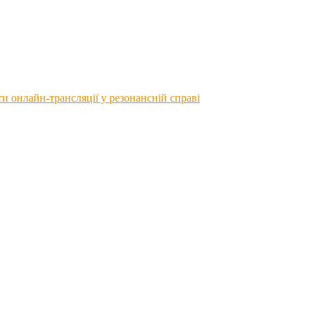
 онлайн-трансляції у резонансній справі