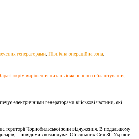
печення генераторами
,
Північна операційна зона
,
 Наразі окрім вирішення питань інженерного облаштування,
печує електричними генераторами військові частини, які
у на території Чорнобильської зони відчуження. В подальшому
в доларів, – повідомив командувач Об’єднаних Сил ЗС України