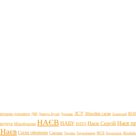
ЗСУ
Збройні сили
КО
нітарна допомога
ДБР
Дмитро Бугай
Доценко
Зеленский
НАЄВ
Наєв пр
НАБУ
Наєв Сергій
ведчук
Міноборони
НАТО
 Наєв
Сили оборони
Смешко
ФСБ
Україна
Укрзалізниця
Харахаліль
Штейнбе