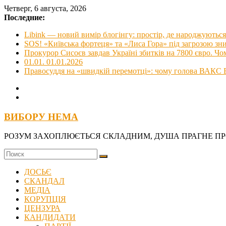
Skip
Четверг, 6 августа, 2026
to
Последние:
content
Libink — новий вимір блогінгу: простір, де народжуються 
SOS! «Київська фортеця» та «Лиса Гора» під загрозою з
Прокурор Сисоєв завдав Україні збитків на 7800 євро. Чо
01.01. 01.01.2026
Правосуддя на «швидкій перемотці»: чому голова ВАКС В
ВИБОРУ НЕМА
РОЗУМ ЗАХОПЛЮЄТЬСЯ СКЛАДНИМ, ДУША ПРАГНЕ П
ДОСЬЄ
СКАНДАЛ
МЕДІА
КОРУПЦІЯ
ЦЕНЗУРА
КАНДИДАТИ