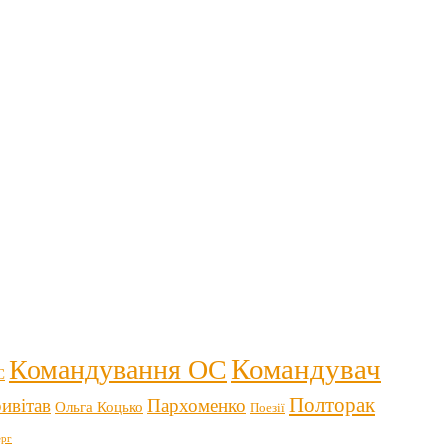
Командувач
Командування ОС
С
Полторак
ивітав
Пархоменко
Ольга Коцько
Поезії
рг