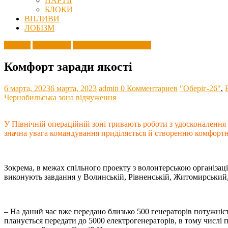
ПАРТІЇ
БЛОКИ
ВПЛИВИ
ЛОБІЗМ
Агресія
Волонтери
Збройні Сили України
Комфорт заради якості
6 марта, 2023
6 марта, 2023
admin
0 Комментариев
"Оберіг-26"
,
Чернобильська зона відчуження
У Північній операційній зоні тривають роботи з удосконалення
значна увага командування приділяється й створенню комфортн
Зокрема, в межах спільного проекту з волонтерською організа
виконують завдання у Волинській, Рівненській, Житомирський, 
– На даний час вже передано близько 500 генераторів потужніст
планується передати до 5000 електрогенераторів, в тому числі 