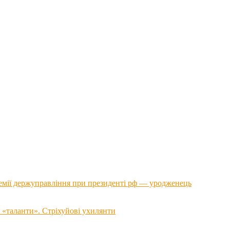
емії держуправління при президенті рф — уродженець
 «таланти». Стріхуйові ухилянти