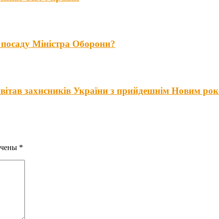
 посаду Міністра Оборони?
вітав захисників України з прийдешнім Новим ро
ечены
*