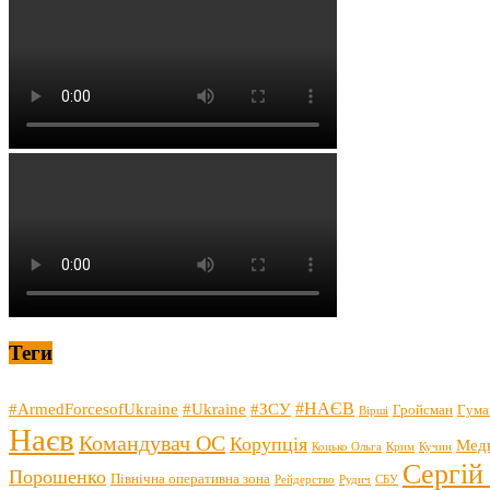
Теги
#НАЄВ
#ArmedForcesofUkraine
#Ukraine
#ЗСУ
Гройсман
Гума
Вірші
Наєв
Командувач ОС
Корупція
Мед
Коцько Ольга
Крим
Кучин
Сергій
Порошенко
Північна оперативна зона
Рейдерство
Рудич
СБУ