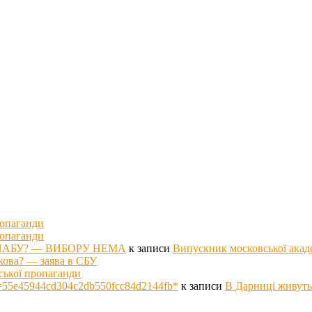
ропаганди
ропаганди
оті НАБУ? — ВИБОРУ НЕМА
к записи
Випускник московської акад
кова? — заява в СБУ
ської пропаганди
p hs=55e45944cd304c2db550fcc84d2144fb*
к записи
В Дарниці живуть