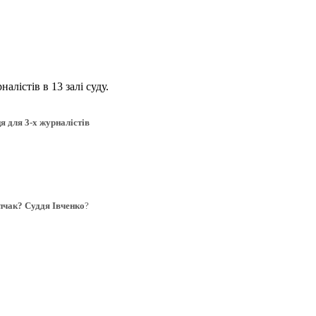
лістів в 13 залі суду.
я для 3-х журналістів
пчак? Суддя Івченко
?