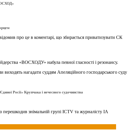
«ВОСХОД»
порцем
овідомив про це в коментарі, що збирається приватизувати СК
ейдерства «ВОСХОДУ» набула певної гласності і резонансу.
ами виходять нагадати суддям Апеляційного господарського суду
диної Росії» Крупчака і нечесного судочинства
ко перешкодив знімальній групі ICTV та журналісту ІА