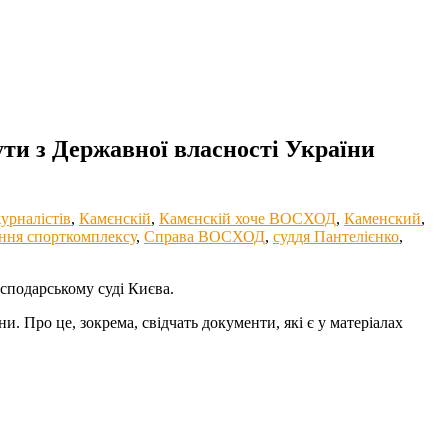
ути з Державної власності України
урналістів
,
Камєнскій
,
Камєнскій хоче ВОСХОД
,
Каменский
,
ння спорткомплексу
,
Справа ВОСХОД
,
суддя Пантелієнко
,
сподарському суді Києва.
 Про це, зокрема, свідчать документи, які є у матеріалах