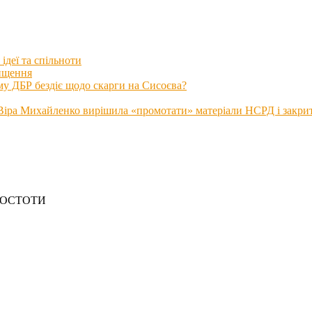
ідеї та спільноти
нищення
му ДБР бездіє щодо скарги на Сисоєва?
іра Михайленко вирішила «промотати» матеріали НСРД і закрити
РОСТОТИ