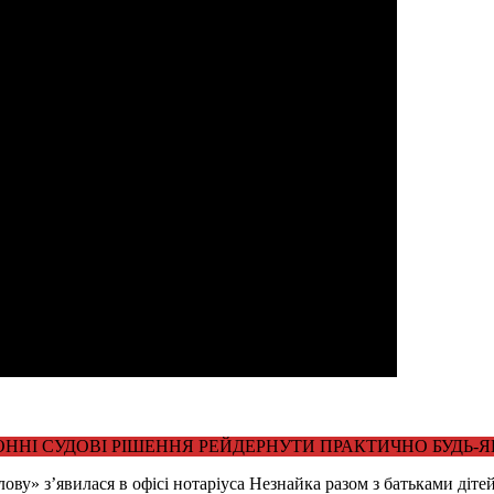
ННІ СУДОВІ РІШЕННЯ РЕЙДЕРНУТИ ПРАКТИЧНО БУДЬ-ЯК
ву» з’явилася в офісі нотаріуса Незнайка разом з батьками діте