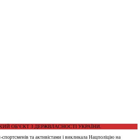
ИЙ ОБ’ЄКТ З ДЕРЖВЛАСНОСТІ УКРАЇНИ.
й-спортсменів та активістами і викликала Нацполіцію на