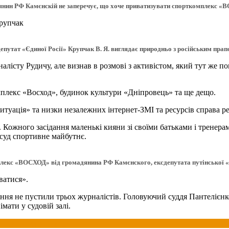
нин РФ Камєнскій не заперечує, що хоче приватизувати спорткомплекс 
Крупчак
епутат «Єдиної Росії» Крупчак В. Я. виглядає природньо з російським пра
лісту Рудичу, але визнав в розмові з активістом, який тут же п
мплекс «Восход», будинок культури «Дніпровець» та ще дещо.
туація» та низки незалежних інтернет-ЗМІ та ресурсів справа р
 Кожного засідання маленькі кияни зі своїми батьками і тренер
 суд спортивне майбутнє.
лекс «ВОСХОД» від громадянина РФ Камєнского, ексдепутата путінської «Є
ватися».
дання не пустили трьох журналістів. Головуючий суддя Пантелієн
ати у судовій залі.
н проти журналістів