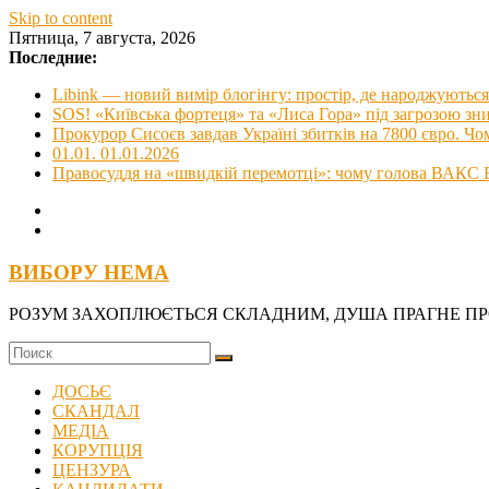
Skip to content
Пятница, 7 августа, 2026
Последние:
Libink — новий вимір блогінгу: простір, де народжуються 
SOS! «Київська фортеця» та «Лиса Гора» під загрозою з
Прокурор Сисоєв завдав Україні збитків на 7800 євро. Чо
01.01. 01.01.2026
Правосуддя на «швидкій перемотці»: чому голова ВАКС В
ВИБОРУ НЕМА
РОЗУМ ЗАХОПЛЮЄТЬСЯ СКЛАДНИМ, ДУША ПРАГНЕ П
ДОСЬЄ
СКАНДАЛ
МЕДІА
КОРУПЦІЯ
ЦЕНЗУРА