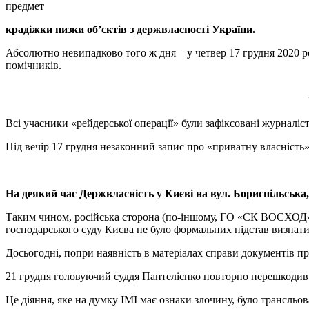
предмет
крадіжки низки об’єктів з держвласності України.
Абсолютно невипадково того ж дня – у четвер 17 грудня 2020 р
помічників.
Всі учасники «рейдерської операції» були зафіксовані журналіс
Під вечір 17 грудня незаконний запис про «приватну власність»
На деякий час Держвласність у Києві на вул. Бориспільська,
Таким чином, російська сторона (по-іншому, ГО «СК ВОСХОД»)
господарського суду Києва не було формальних підстав визнат
Досьогодні, попри наявність в матеріалах справи документів про
21 грудня головуючий суддя Пантелієнко повторно перешкодив ж
Це діяння, яке на думку ІМІ має ознаки злочину, було трансл