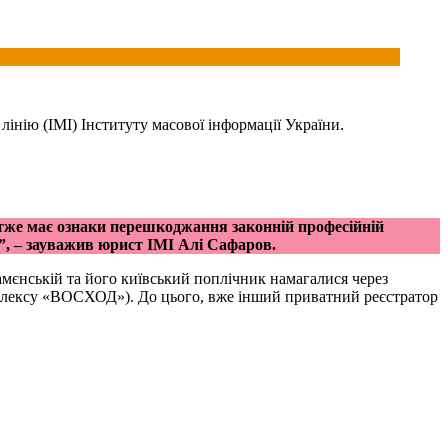
інію (ІМІ) Інституту масової інформації України.
 отже має ознаки перешкоджання законній професійній
”, – зауважив юрист ІМІ Алі Сафаров.
мєнській та його київський поплічник намагалися через
мплексу «ВОСХОД»). До цього, вже інший приватний реєстратор