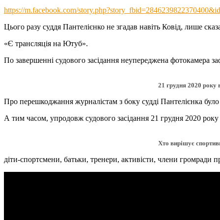
https://m.facebook.com/story.php?story_fbid=2846239822370400
Цього разу суддя Пантелієнко не згадав навіть Ковід, лише сказ
«Є трансляція на Ютуб».
По завершенні судового засідання неупереджена фотокамера зафік
21 грудня 2020 року 
Про перешкоджання журналістам з боку судді Пантелієнка було
А тим часом, упродовж судового засідання 21 грудня 2020 року
Хто вирішує спортив
діти-спортсмени, батьки, тренери, активісти, члени громради