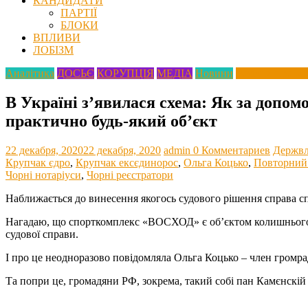
КАНДИДАТИ
ПАРТІЇ
БЛОКИ
ВПЛИВИ
ЛОБІЗМ
Аналітика
ДОСЬЄ
КОРУПЦІЯ
МЕДІА
Новини
Росіяни про Ук
В Україні з’явилася схема: Як за допом
практично будь-який об’єкт
22 декабря, 2020
22 декабря, 2020
admin
0 Комментариев
Держвл
Крупчак єдро
,
Крупчак ексєдинорос
,
Ольга Коцько
,
Повторний
Чорні нотаріуси
,
Чорні реєстратори
Наближається до винесення якогось судового рішення справа 
Нагадаю, що спорткомплекс «ВОСХОД» є об’єктом колишнього Киї
судової справи.
І про це неодноразово повідомляла Ольга Коцько – член гром
Та попри це, громадяни РФ, зокрема, такий собі пан Камєнскій