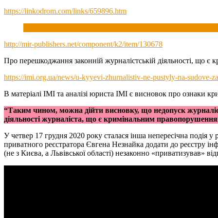
https://linkodrom.com/links/659896.htm
У столиці України скоєно злочин проти журналістів
http://mir-publishers.net/component/k2/item/130678
Про перешкоджання законній журналістській діяльності, що є кр
https://imi.org.ua/news/u-kyyevi-zhurnalistiv-ne-pustyly-na-sudove-
В матеріалі ІМІ та аналізі юриста ІМІ є висновок про ознаки к
“Таким чином, можна дійти висновку, що недопуск журналіст
діяльності журналіста, що є кримінальним правопорушення
У четвер 17 грудня 2020 року сталася інша непересічна подія 
приватного реєстратора Євгена Незнайка додати до реєстру ін
(не з Києва, а Львівської області) незаконно «приватизував» в