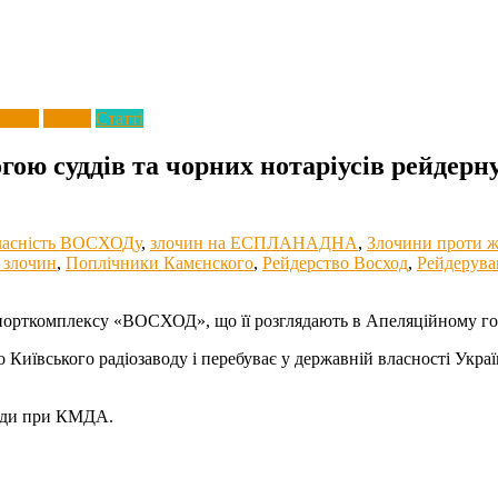
раїну
Спорт
Статті
огою суддів та чорних нотаріусів рейдерн
асність ВОСХОДу
,
злочин на ЕСПЛАНАДНА
,
Злочини проти ж
 злочин
,
Поплічники Камєнского
,
Рейдерство Восход
,
Рейдерува
спорткомплексу «ВОСХОД», що її розглядають в Апеляційному го
вського радіозаводу і перебуває у державній власності України.
ради при КМДА.