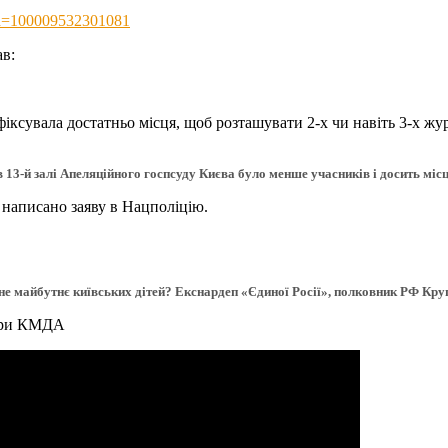
&id=100009532301081
ав:
сувала достатньо місця, щоб розташувати 2-х чи навіть 3-х журна
в 13-й залі Апеляційного госпсуду Києва було менше учасників і досить місц
 написано заяву в Нацполіцію.
не майбутнє київських дітей? Екснардеп «Єдиної Росії», полковник РФ Кру
 при КМДА