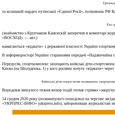
Громадя
та колишній нардеп путінської «Єдиної Росії», полковник РФ 
Екс-д
(знайомство з Крупчаком Камєнскій заперечив в коментарі журна
«ВОСХОД» — авт.)
намагаються «віджати» з державної власності України спортко
В інформпросторі України стараннями передачі «Надзвичайна си
Передусім, спорткомплекс захищають київські діти-спортсмени.
Києва (на Шолуденка, 1) у кого росіяни хочуть «віджати» через
Київські діти-спортсмени захищають спорткомп
Впродовж минулого тижня вихор подій почав стрімко «закручу
14 грудня 2020 року (позаминулого понеділка) на чергове засі
«УКРПРЕС-ІНФО» (ukrpress.info), заборонивши журналістам знім
В Апеляційному господарському суді Києва скоєно злочи