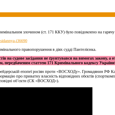
имінальним злочином (ст. 171 ККУ) було повідомлено на гарячу л
zasidannya-i36690
римінального правопорушення в діях судді Пантелієнка.
ів на судове засідання не ґрунтувався на вимогах закону, а
м, передбаченим статтею 171 Кримінального кодексу України
у рейдерській епопеї росіян проти «ВОСХОДу». Громадянин РФ Ка
формацію про приватну власність відповідних обєктів (спортко
ідповідні об’єкти (СК «ВОСХОД»).