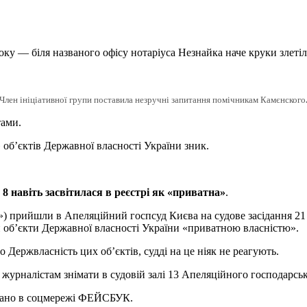
оку — біля названого офісу нотаріуса Незнайка наче круки злеті
Член ініціативної групи поставила незручні запитання помічникам Камєнского
тами.
 об’єктів Державної власності України зник.
 8 навіть засвітилася в реєстрі як «приватна»
.
 прийшли в Апеляційний госпсуд Києва на судове засідання 21 
и об’єкти Державної власності України «приватною власністю».
 Держвласність цих об’єктів, судді на це ніяк не реагують.
урналістам знімати в судовій залі 13 Апеляційного господарськ
ьовано в соцмережі ФЕЙСБУК.