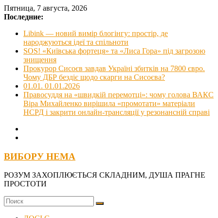
Skip
Пятница, 7 августа, 2026
to
Последние:
content
Libink — новий вимір блогінгу: простір, де
народжуються ідеї та спільноти
SOS! «Київська фортеця» та «Лиса Гора» під загрозою
знищення
Прокурор Сисоєв завдав Україні збитків на 7800 євро.
Чому ДБР бездіє щодо скарги на Сисоєва?
01.01. 01.01.2026
Правосуддя на «швидкій перемотці»: чому голова ВАКС
Віра Михайленко вирішила «промотати» матеріали
НСРД і закрити онлайн-трансляції у резонансній справі
ВИБОРУ НЕМА
РОЗУМ ЗАХОПЛЮЄТЬСЯ СКЛАДНИМ, ДУША ПРАГНЕ
ПРОСТОТИ