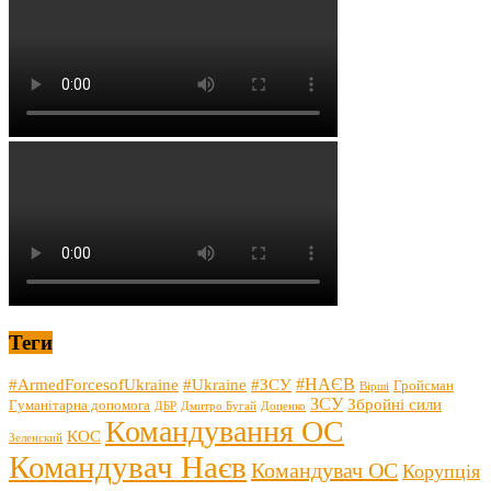
Теги
#НАЄВ
#ArmedForcesofUkraine
#Ukraine
#ЗСУ
Гройсман
Вірші
ЗСУ
Збройні сили
Гуманітарна допомога
ДБР
Дмитро Бугай
Доценко
Командування ОС
КОС
Зеленский
Командувач Наєв
Командувач ОС
Корупція