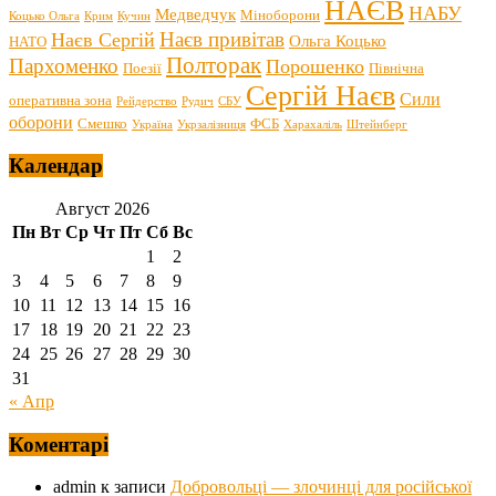
НАЄВ
НАБУ
Медведчук
Міноборони
Коцько Ольга
Крим
Кучин
Наєв привітав
Наєв Сергій
Ольга Коцько
НАТО
Полторак
Пархоменко
Порошенко
Поезії
Північна
Сергій Наєв
Сили
оперативна зона
Рейдерство
Рудич
СБУ
оборони
Смешко
ФСБ
Україна
Укрзалізниця
Харахаліль
Штейнберг
Календар
Август 2026
Пн
Вт
Ср
Чт
Пт
Сб
Вс
1
2
3
4
5
6
7
8
9
10
11
12
13
14
15
16
17
18
19
20
21
22
23
24
25
26
27
28
29
30
31
« Апр
Коментарі
admin
к записи
Добровольці — злочинці для російської