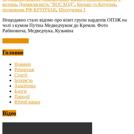
колона
,
Держвласність "ВОСХОД"
,
Коцько vs Крупчак
,
полковник РФ КРУПЧАК
,
Шолуденка 1
Нещодавно стало відомо про візит групи нардепів ОПЗЖ на
чолі з кумом Путіна Медведчуком до Кремля. Фото
Рабіновича, Медведчука, Кузьміна
Читать далее
Головне
Новини
Репортаж
Статті
Інтерв’ю
Аналітика
Блоги
Пародії
Ютюб канал
Відео