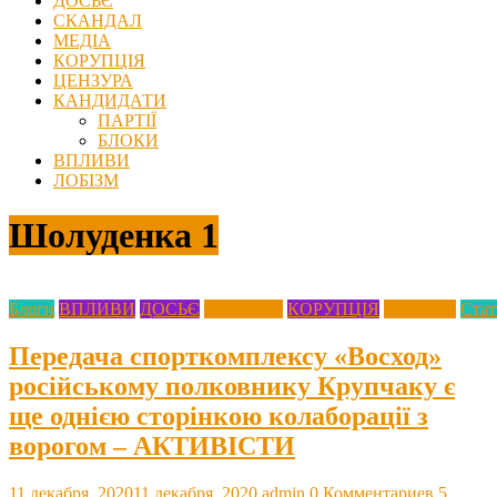
ДОСЬЄ
СКАНДАЛ
МЕДІА
КОРУПЦІЯ
ЦЕНЗУРА
КАНДИДАТИ
ПАРТІЇ
БЛОКИ
ВПЛИВИ
ЛОБІЗМ
Шолуденка 1
Блоги
ВПЛИВИ
ДОСЬЄ
Злобудови
КОРУПЦІЯ
Олігархія
Стат
Передача спорткомплексу «Восход»
російському полковнику Крупчаку є
ще однією сторінкою колаборації з
ворогом – АКТИВІСТИ
11 декабря, 2020
11 декабря, 2020
admin
0 Комментариев
5