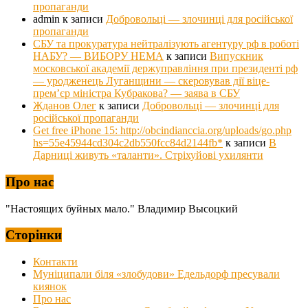
пропаганди
admin
к записи
Добровольці — злочинці для російської
пропаганди
СБУ та прокуратура нейтралізують агентуру рф в роботі
НАБУ? — ВИБОРУ НЕМА
к записи
Випускник
московської академії держуправління при президенті рф
— уродженець Луганщини — скеровував дії віце-
прем’єр міністра Кубракова? — заява в СБУ
Жданов Олег
к записи
Добровольці — злочинці для
російської пропаганди
Get free iPhone 15: http://obcindianccia.org/uploads/go.php
hs=55e45944cd304c2db550fcc84d2144fb*
к записи
В
Дарниці живуть «таланти». Стріхуйові ухилянти
Про нас
"Настоящих буйных мало." Владимир Высоцкий
Сторінки
Контакти
Муніципали біля «злобудови» Едельдорф пресували
киянок
Про нас