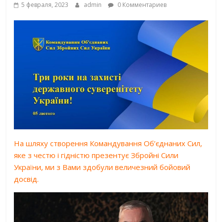
5 февраля, 2023
admin
0 Комментариев
На шляху створення Командування Об’єднаних Сил,
яке з честю і гідністю презентує Збройні Сили
України, ми з Вами здобули величезний бойовий
досвід.