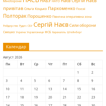
Наєв
НАБУ
Наєв Сергій
Міноборони
НАТО
привітав
Пархоменко
Ольга Коцько
Поезії
Полторак
Порошенко
Північна оперативна зона
Сергій Наєв
Сили оборони
Рейдерство
Рудич
СБУ
Смешко
ФСБ
Україна
Укрзалізниця
Харахаліль
Штейнберг
Календар
Август 2026
Пн
Вт
Ср
Чт
Пт
Сб
Вс
1
2
3
4
5
6
7
8
9
10
11
12
13
14
15
16
17
18
19
20
21
22
23
24
25
26
27
28
29
30