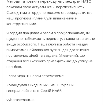
Методи та правила переходу на стандарти НАТО
показали свою актуальність і перспективність.
Сьогодні ми з гордістю можемо стверджувати, що
наші прогнози і плани були виваженими й
конструктивними.
Я гордий працювати разом з професіоналами, які
щоденно наближають перемогу, ставлячи загальне
вище особистого. Наша клопітка робота і надалі
вимагатиме неймовірних зусиль для досягнення
поставлених цілей та завдань. Упевнений, шо
старання всіх і кожного приведуть нас до успіху на
полі бою.
Слава Україні! Разом переможемо!
Командувач Об’єднаних Сил ЗС України
генерал-лейтенант Сергій НАЄВ
vyboranema.in.ua