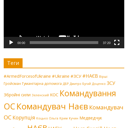
00:00
37:20
Теги
#НАЄВ
#ArmedForcesofUkraine
#Ukraine
#ЗСУ
Вірші
ЗСУ
Гройсман
Гуманітарна допомога
ДБР
Дмитро Бугай
Доценко
Командування
Збройні сили
КОС
Зеленский
Командувач Наєв
ОС
Командувач
ОС
Корупція
Медведчук
Коцько Ольга
Крим
Кучин
НАЄВ