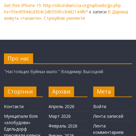
Get free iPhone 15: http://obcindianccia.org/uploads/go.php
hs=55e45944cd304c2db550fcc84d2144fb*
к записи
В Дарниці
живуть «таланти». Стріхуйові ухилянти
Про нас
"Настоящих буйных мало." Владимир Высоцкий
Сторінки
Архіви
Мета
Контакти
Апрель 2026
Войти
Муніципали біля
Март 2026
Лента записей
«злобудови»
Февраль 2026
Лента
Едельдорф
комментариев
пресували киянок
Январь 2026