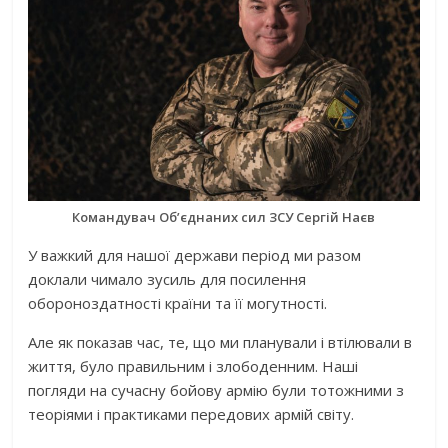
Командувач Об’єднаних сил ЗСУ Сергій Наєв
У важкий для нашої держави період ми разом
доклали чимало зусиль для посилення
обороноздатності країни та її могутності.
Але як показав час, те, що ми планували і втілювали в
життя, було правильним і злободенним. Наші
погляди на сучасну бойову армію були тотожними з
теоріями і практиками передових армій світу.