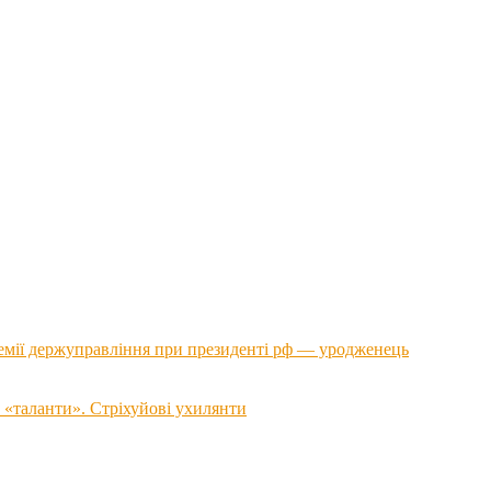
емії держуправління при президенті рф — уродженець
 «таланти». Стріхуйові ухилянти