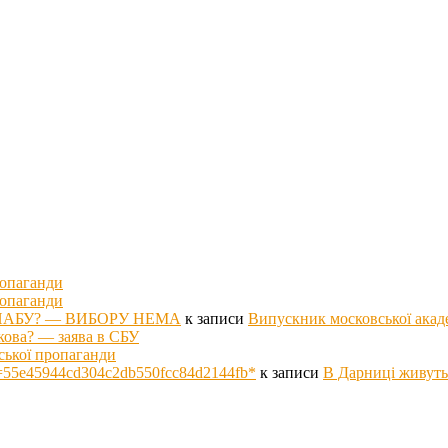
ропаганди
ропаганди
оті НАБУ? — ВИБОРУ НЕМА
к записи
Випускник московської акад
кова? — заява в СБУ
ської пропаганди
p hs=55e45944cd304c2db550fcc84d2144fb*
к записи
В Дарниці живуть