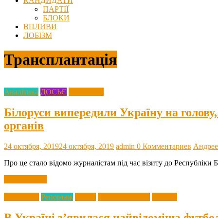
КАНДИДАТИ
ПАРТІЇ
БЛОКИ
ВПЛИВИ
ЛОБІЗМ
Трансплантація
Аналітика
ДОСЬЄ
Медицина
Білоруси випередили Україну на голову,
органів
24 октября, 2019
24 октября, 2019
admin
0 Комментариев
Андрее
Про це стало відомо журналістам під час візиту до Республіки Б
Читать далее
Медицина
Репортаж
Спорт
Трансплантація
Футбол
В Україні з’явилася найвідоміша футб