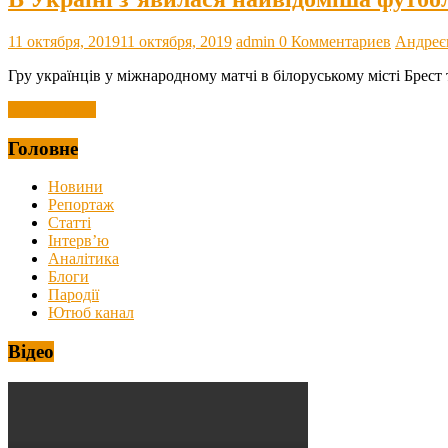
11 октября, 2019
11 октября, 2019
admin
0 Комментариев
Андреє
Гру українців у міжнародному матчі в білоруському місті Брес
Читать далее
Головне
Новини
Репортаж
Статті
Інтерв’ю
Аналітика
Блоги
Пародії
Ютюб канал
Відео