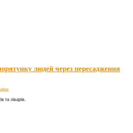
— порятунку людей через пересадження
аїна
в та лікарів.