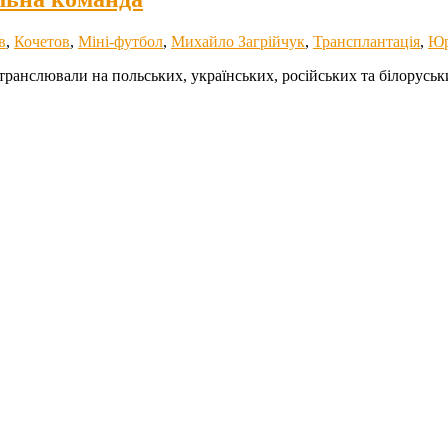
в
,
Кочетов
,
Міні-футбол
,
Михайло Загрійчук
,
Трансплантація
,
Юр
т транслювали на польських, українських, російських та білорус