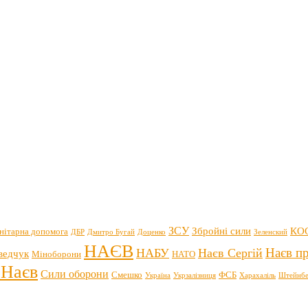
ЗСУ
Збройні сили
КО
нітарна допомога
ДБР
Дмитро Бугай
Доценко
Зеленский
НАЄВ
Наєв пр
НАБУ
Наєв Сергій
ведчук
Міноборони
НАТО
 Наєв
Сили оборони
Смешко
ФСБ
Україна
Укрзалізниця
Харахаліль
Штейнбе