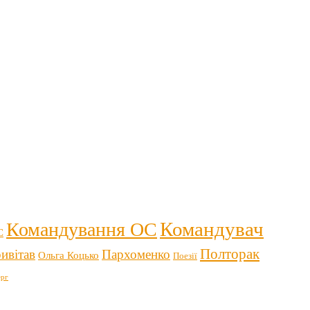
Командувач
Командування ОС
С
Полторак
ивітав
Пархоменко
Ольга Коцько
Поезії
рг