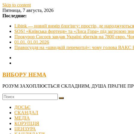
Skip to content
Пятница, 7 августа, 2026
Последние:
Libink — новий вимір блогінгу: простір, де народжуються 
SOS! «Київська фортеця» та «Лиса Гора» під загрозою з
Прокурор Сисоєв завдав Україні збитків на 7800 євро. Чо
01.01. 01.01.2026
Правосуддя на «швидкій перемотці»: чому голова ВАКС В
ВИБОРУ НЕМА
РОЗУМ ЗАХОПЛЮЄТЬСЯ СКЛАДНИМ, ДУША ПРАГНЕ П
ДОСЬЄ
СКАНДАЛ
МЕДІА
КОРУПЦІЯ
ЦЕНЗУРА