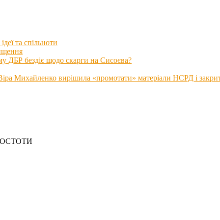
ідеї та спільноти
нищення
му ДБР бездіє щодо скарги на Сисоєва?
іра Михайленко вирішила «промотати» матеріали НСРД і закрити
РОСТОТИ