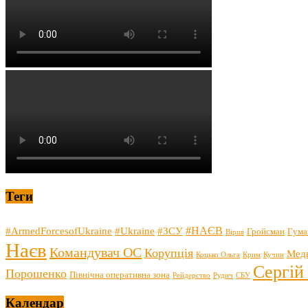
Теги
#НАЄВ
#ArmedForcesofUkraine
#Ukraine
#ЗСУ
Гройсман
Гума
Вірші
Наєв
Командувач ОС
Корупція
Мед
Коцько Ольга
Крим
Кучин
Сергій
Порошенко
Північна оперативна зона
Рейдерство
Рудич
СБУ
Календар