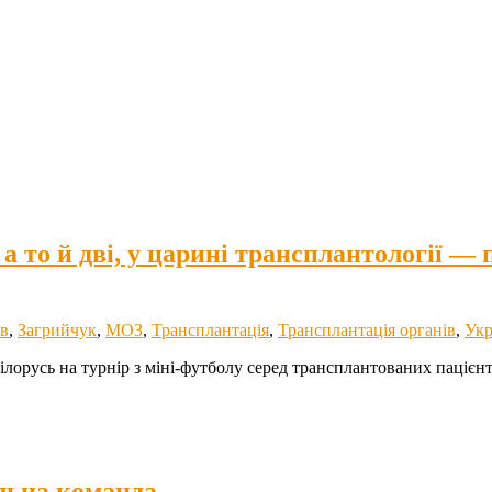
 а то й дві, у царині трансплантології 
в
,
Загрийчук
,
МОЗ
,
Трансплантація
,
Трансплантація органів
,
Укр
ілорусь на турнір з міні-футболу серед трансплантованих пацієнті
ольна команда