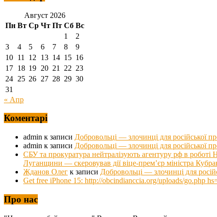
Август 2026
Пн
Вт
Ср
Чт
Пт
Сб
Вс
1
2
3
4
5
6
7
8
9
10
11
12
13
14
15
16
17
18
19
20
21
22
23
24
25
26
27
28
29
30
31
« Апр
Коментарі
admin
к записи
Добровольці — злочинці для російської п
admin
к записи
Добровольці — злочинці для російської п
СБУ та прокуратура нейтралізують агентуру рф в роб
Луганщини — скеровував дії віце-прем’єр міністра Кубра
Жданов Олег
к записи
Добровольці — злочинці для росій
Get free iPhone 15: http://obcindianccia.org/uploads/go.ph
Про нас