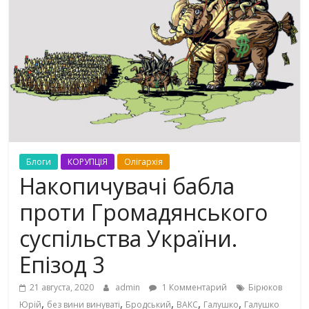
Блоги
КОРУПЦІЯ
Олігархія
Накопичувачі бабла
проти Громадянського
суспільства України.
Епізод 3
21 августа, 2020
admin
1 Комментарий
Бірюков
,
,
,
,
,
Юрій
без вини винуваті
Бродський
ВАКС
Галушко
Галушко