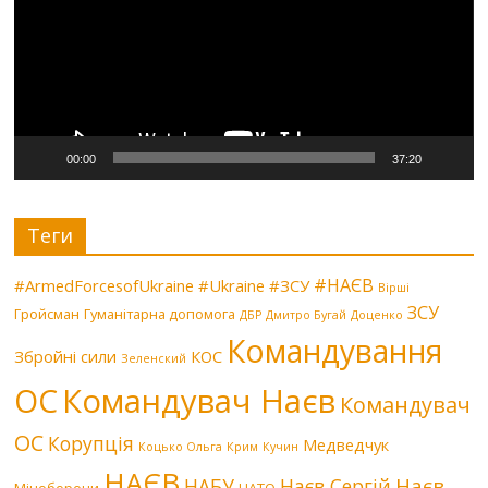
00:00
37:20
Теги
#НАЄВ
#ArmedForcesofUkraine
#Ukraine
#ЗСУ
Вірші
ЗСУ
Гройсман
Гуманітарна допомога
ДБР
Дмитро Бугай
Доценко
Командування
Збройні сили
КОС
Зеленский
Командувач Наєв
ОС
Командувач
ОС
Корупція
Медведчук
Коцько Ольга
Крим
Кучин
НАЄВ
Наєв
НАБУ
Наєв Сергій