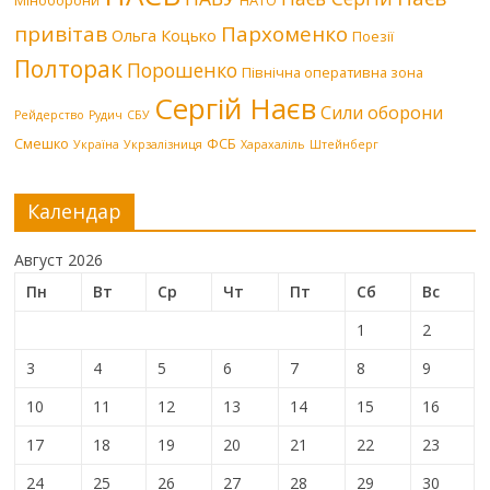
Міноборони
НАТО
привітав
Пархоменко
Ольга Коцько
Поезії
Полторак
Порошенко
Північна оперативна зона
Сергій Наєв
Сили оборони
Рейдерство
Рудич
СБУ
Смешко
ФСБ
Україна
Укрзалізниця
Харахаліль
Штейнберг
Календар
Август 2026
Пн
Вт
Ср
Чт
Пт
Сб
Вс
1
2
3
4
5
6
7
8
9
10
11
12
13
14
15
16
17
18
19
20
21
22
23
24
25
26
27
28
29
30