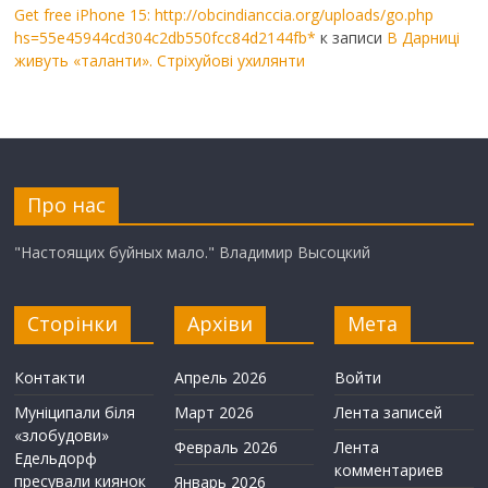
Get free iPhone 15: http://obcindianccia.org/uploads/go.php
hs=55e45944cd304c2db550fcc84d2144fb*
к записи
В Дарниці
живуть «таланти». Стріхуйові ухилянти
Про нас
"Настоящих буйных мало." Владимир Высоцкий
Сторінки
Архіви
Мета
Контакти
Апрель 2026
Войти
Муніципали біля
Март 2026
Лента записей
«злобудови»
Февраль 2026
Лента
Едельдорф
комментариев
пресували киянок
Январь 2026