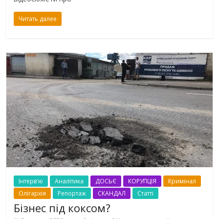
Читать далее
Інтерв'ю
Аналітика
ДОСЬЄ
КОРУПЦІЯ
Кримінал
Олігархія
Репортаж
СКАНДАЛ
Статті
Бізнес під коксом?