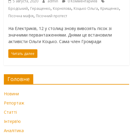
5 августа, 2020
admin
0 Комментариев
,
,
,
,
,
Бродський
Геращенко
Корнілова
Коцько Ольга
Крищенко
,
Пісочна мафія
Пісочний протест
На Електриків, 12 у столиці знову вивозять пісок зі
значними первантаженнями. Днями це встановили
активісти Ольги Коцько. Сама член Громради
Читать далее
Головне
Новини
Репортаж
Статті
Інтерв’ю
Аналітика