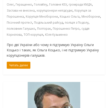
,
,
,
,
,
Олег
Геращенко
ГоловКеу
Головне КЕУ
громрада КМДА
,
,
Застава не внесена
корупціонери непідсудні
Корупція за
,
,
,
,
Порошенка
Корупція Міноборони
Коцько Ольга
Міноборони
,
,
,
Пісочний протест
Подільський райсуд
поліція з Подолу
,
,
,
полковник Галушко
Полторак
Порошенко Петро
суддя
,
,
Корнілова
ТОП-корупція
Юля Кузьменко
Про дві України або чому я підтримую Україну Ольги
Коцько і таких, як Ольга Коцько, і не підтримую Україну
корупціонерів-галушків.
Читать далее