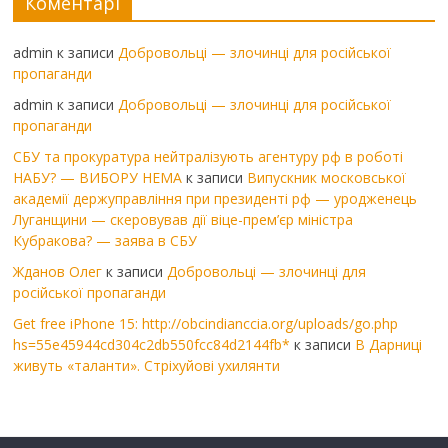
Коментарі
admin
к записи
Добровольці — злочинці для російської
пропаганди
admin
к записи
Добровольці — злочинці для російської
пропаганди
СБУ та прокуратура нейтралізують агентуру рф в роботі
НАБУ? — ВИБОРУ НЕМА
к записи
Випускник московської
академії держуправління при президенті рф — уродженець
Луганщини — скеровував дії віце-прем’єр міністра
Кубракова? — заява в СБУ
Жданов Олег
к записи
Добровольці — злочинці для
російської пропаганди
Get free iPhone 15: http://obcindianccia.org/uploads/go.php
hs=55e45944cd304c2db550fcc84d2144fb*
к записи
В Дарниці
живуть «таланти». Стріхуйові ухилянти