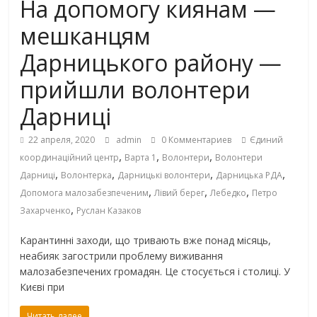
На допомогу киянам —
мешканцям
Дарницького району —
прийшли волонтери
Дарниці
22 апреля, 2020
admin
0 Комментариев
Єдиний
,
,
,
координаційний центр
Варта 1
Волонтери
Волонтери
,
,
,
,
Дарниці
Волонтерка
Дарницькі волонтери
Дарницька РДА
,
,
,
Допомога малозабезпеченим
Лівий берег
Лебедко
Петро
,
Захарченко
Руслан Казаков
Карантинні заходи, що тривають вже понад місяць,
неабияк загострили проблему виживання
малозабезпечених громадян. Це стосується і столиці. У
Києві при
Читать далее