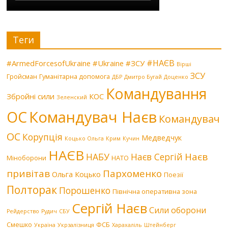
Теги
#НАЄВ
#ArmedForcesofUkraine
#Ukraine
#ЗСУ
Вірші
ЗСУ
Гройсман
Гуманітарна допомога
ДБР
Дмитро Бугай
Доценко
Командування
Збройні сили
КОС
Зеленский
Командувач Наєв
ОС
Командувач
ОС
Корупція
Медведчук
Коцько Ольга
Крим
Кучин
НАЄВ
Наєв
НАБУ
Наєв Сергій
Міноборони
НАТО
привітав
Пархоменко
Ольга Коцько
Поезії
Полторак
Порошенко
Північна оперативна зона
Сергій Наєв
Сили оборони
Рейдерство
Рудич
СБУ
Смешко
ФСБ
Україна
Укрзалізниця
Харахаліль
Штейнберг