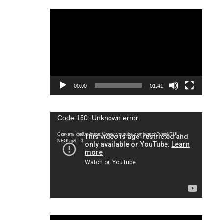
Видеоплеер
00:00
01:41
Видеоплеер
Code 150: Unknown error.
Скачать файл: https://www.youtube.com/watch?v=wkTUU-
NEGUg&_=3
Видеоплеер