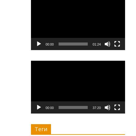
00:00
01:24
Видеоплеер
00:00
37:20
Теги