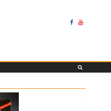
крити онлайн-трансляції у резонансній справі