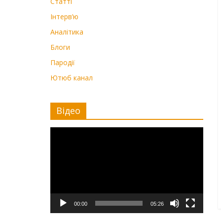
Статті
Інтерв’ю
Аналітика
Блоги
Пародії
Ютюб канал
Відео
Видеоплеер
00:00
05:26