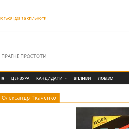
уються ідеї та спільноти
озою знищення
вро. Чому ДБР бездіє щодо скарги на Сисоєва?
ВАКС Віра Михайленко вирішила «промотати» матеріали НСРД і за
 ПРАГНЕ ПРОСТОТИ
ІЯ
ЦЕНЗУРА
КАНДИДАТИ
ВПЛИВИ
ЛОБІЗМ
Олександр Ткаченко