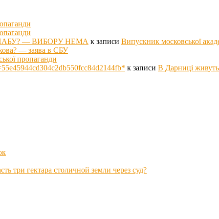
ропаганди
ропаганди
оті НАБУ? — ВИБОРУ НЕМА
к записи
Випускник московської акад
кова? — заява в СБУ
ської пропаганди
p hs=55e45944cd304c2db550fcc84d2144fb*
к записи
В Дарниці живуть
ок
ть три гектара столичной земли через суд?