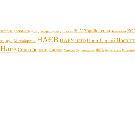
ЗСУ
Збройні сили
КО
нітарна допомога
ДБР
Дмитро Бугай
Доценко
Зеленский
НАЄВ
Наєв пр
НАБУ
Наєв Сергій
ведчук
Міноборони
НАТО
 Наєв
Сили оборони
Смешко
ФСБ
Україна
Укрзалізниця
Харахаліль
Штейнбе