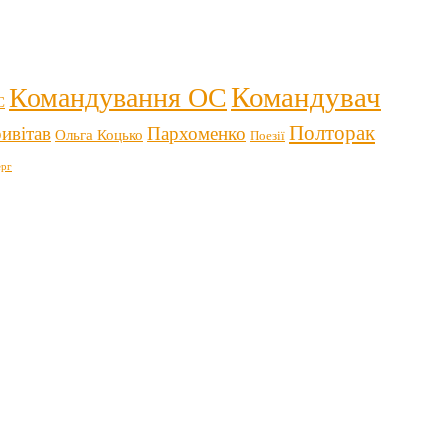
Командувач
Командування ОС
С
Полторак
ивітав
Пархоменко
Ольга Коцько
Поезії
рг