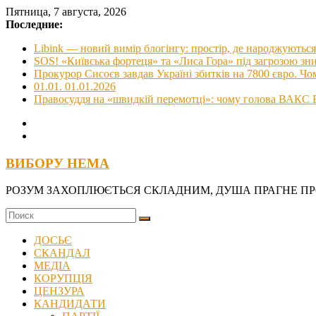
Skip
Пятница, 7 августа, 2026
to
Последние:
content
Libink — новий вимір блогінгу: простір, де народжуються 
SOS! «Київська фортеця» та «Лиса Гора» під загрозою з
Прокурор Сисоєв завдав Україні збитків на 7800 євро. Чо
01.01. 01.01.2026
Правосуддя на «швидкій перемотці»: чому голова ВАКС В
ВИБОРУ НЕМА
РОЗУМ ЗАХОПЛЮЄТЬСЯ СКЛАДНИМ, ДУША ПРАГНЕ П
ДОСЬЄ
СКАНДАЛ
МЕДІА
КОРУПЦІЯ
ЦЕНЗУРА
КАНДИДАТИ