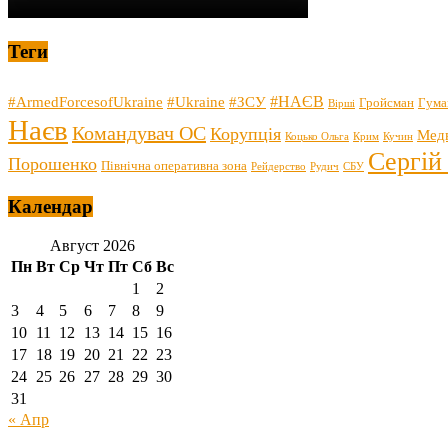
Теги
#НАЄВ
#ArmedForcesofUkraine
#Ukraine
#ЗСУ
Гройсман
Гума
Вірші
Наєв
Командувач ОС
Корупція
Мед
Коцько Ольга
Крим
Кучин
Сергій
Порошенко
Північна оперативна зона
Рейдерство
Рудич
СБУ
Календар
Август 2026
Пн
Вт
Ср
Чт
Пт
Сб
Вс
1
2
3
4
5
6
7
8
9
10
11
12
13
14
15
16
17
18
19
20
21
22
23
24
25
26
27
28
29
30
31
« Апр