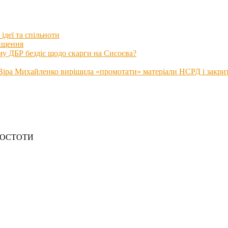
ідеї та спільноти
нищення
му ДБР бездіє щодо скарги на Сисоєва?
іра Михайленко вирішила «промотати» матеріали НСРД і закрити
РОСТОТИ