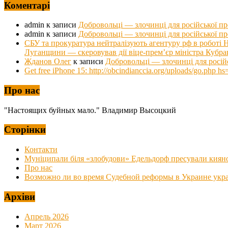
Коментарі
admin
к записи
Добровольці — злочинці для російської п
admin
к записи
Добровольці — злочинці для російської п
СБУ та прокуратура нейтралізують агентуру рф в роб
Луганщини — скеровував дії віце-прем’єр міністра Кубра
Жданов Олег
к записи
Добровольці — злочинці для росій
Get free iPhone 15: http://obcindianccia.org/uploads/go.ph
Про нас
"Настоящих буйных мало." Владимир Высоцкий
Сторінки
Контакти
Муніципали біля «злобудови» Едельдорф пресували киян
Про нас
Возможно ли во время Судебной реформы в Украине украс
Архіви
Апрель 2026
Март 2026