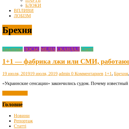
ПАРТІЇ
БЛОКИ
ВПЛИВИ
ЛОБІЗМ
Брехня
Аналітика
ДОСЬЄ
МЕДІА
СКАНДАЛ
Статті
1+1 — фабрика лжи или СМИ, работающ
19 июля, 2019
19 июля, 2019
admin
0 Комментариев
1+1
,
Брехня
«Украинские сенсации» закончились судом. Почему известный 
Читать далее
Головне
Новини
Репортаж
Статті