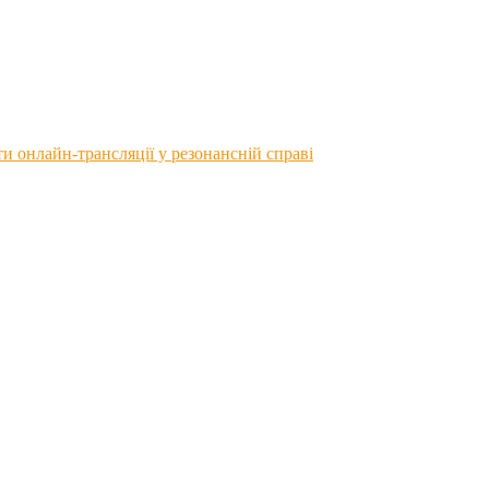
 онлайн-трансляції у резонансній справі