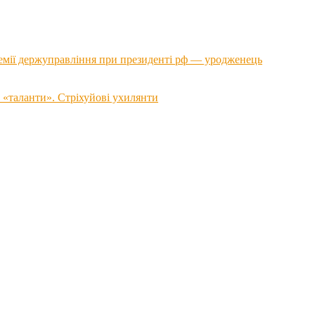
емії держуправління при президенті рф — уродженець
 «таланти». Стріхуйові ухилянти