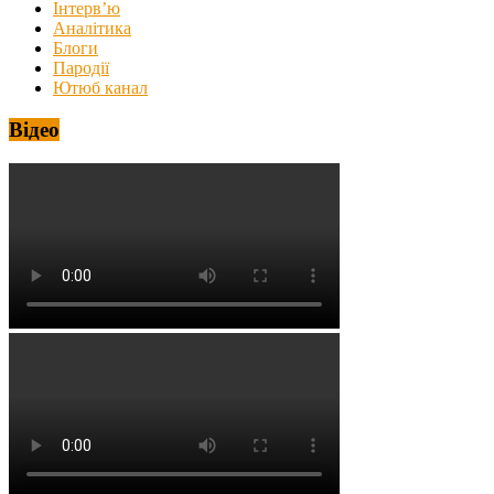
Інтерв’ю
Аналітика
Блоги
Пародії
Ютюб канал
Відео