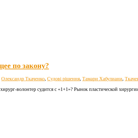
ее по закону?
,
Олександр Ткаченко
,
Судові рішення
,
Тамари Хабулиани
,
Ткаче
хирург-волонтер судится с «1+1»? Рынок пластической хирургии