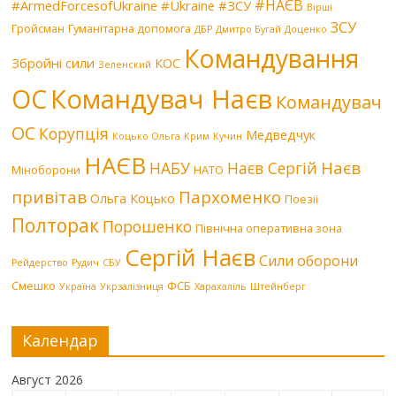
#НАЄВ
#ArmedForcesofUkraine
#Ukraine
#ЗСУ
Вірші
ЗСУ
Гройсман
Гуманітарна допомога
ДБР
Дмитро Бугай
Доценко
Командування
Збройні сили
КОС
Зеленский
Командувач Наєв
ОС
Командувач
ОС
Корупція
Медведчук
Коцько Ольга
Крим
Кучин
НАЄВ
Наєв
НАБУ
Наєв Сергій
Міноборони
НАТО
привітав
Пархоменко
Ольга Коцько
Поезії
Полторак
Порошенко
Північна оперативна зона
Сергій Наєв
Сили оборони
Рейдерство
Рудич
СБУ
Смешко
ФСБ
Україна
Укрзалізниця
Харахаліль
Штейнберг
Календар
Август 2026