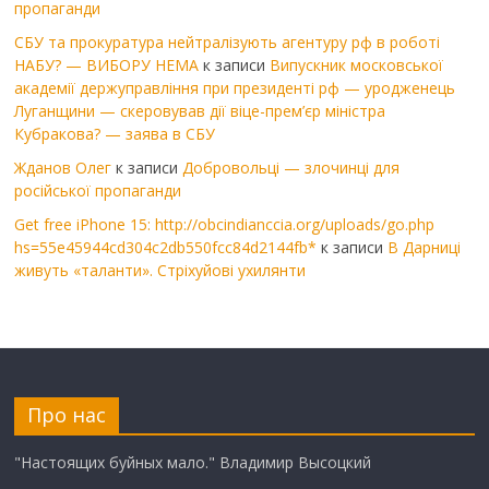
пропаганди
СБУ та прокуратура нейтралізують агентуру рф в роботі
НАБУ? — ВИБОРУ НЕМА
к записи
Випускник московської
академії держуправління при президенті рф — уродженець
Луганщини — скеровував дії віце-прем’єр міністра
Кубракова? — заява в СБУ
Жданов Олег
к записи
Добровольці — злочинці для
російської пропаганди
Get free iPhone 15: http://obcindianccia.org/uploads/go.php
hs=55e45944cd304c2db550fcc84d2144fb*
к записи
В Дарниці
живуть «таланти». Стріхуйові ухилянти
Про нас
"Настоящих буйных мало." Владимир Высоцкий