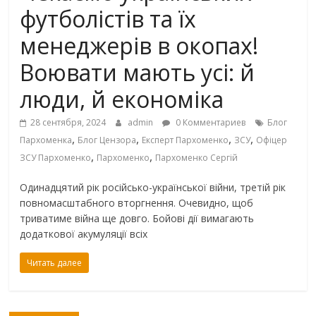
футболістів та їх
менеджерів в окопах!
Воювати мають усі: й
люди, й економіка
28 сентября, 2024
admin
0 Комментариев
Блог
,
,
,
,
Пархоменка
Блог Цензора
Експерт Пархоменко
ЗСУ
Офіцер
,
,
ЗСУ Пархоменко
Пархоменко
Пархоменко Сергій
Одинадцятий рік російсько-української війни, третій рік
повномасштабного вторгнення. Очевидно, щоб
триватиме війна ще довго. Бойові дії вимагають
додаткової акумуляції всіх
Читать далее