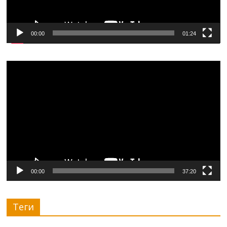
00:00
01:24
Видеоплеер
00:00
37:20
Теги