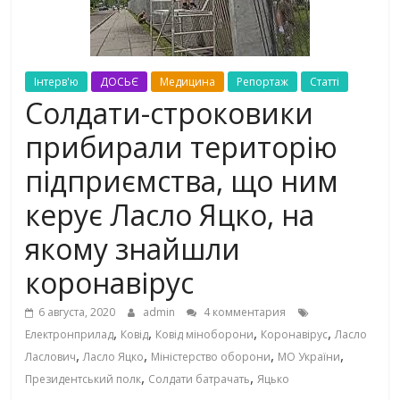
Інтерв'ю
ДОСЬЄ
Медицина
Репортаж
Статті
Солдати-строковики
прибирали територію
підприємства, що ним
керує Ласло Яцко, на
якому знайшли
коронавірус
6 августа, 2020
admin
4 комментария
,
,
,
,
Електронприлад
Ковід
Ковід міноборони
Коронавірус
Ласло
,
,
,
,
Ласлович
Ласло Яцко
Міністерство оборони
МО України
,
,
Президентський полк
Солдати батрачать
Яцько