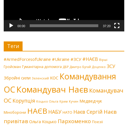
00:00
37:20
Теги
#НАЄВ
#ArmedForcesofUkraine
#Ukraine
#ЗСУ
Вірші
ЗСУ
Гройсман
Гуманітарна допомога
ДБР
Дмитро Бугай
Доценко
Командування
Збройні сили
КОС
Зеленский
Командувач Наєв
ОС
Командувач
ОС
Корупція
Медведчук
Коцько Ольга
Крим
Кучин
НАЄВ
Наєв
НАБУ
Наєв Сергій
Міноборони
НАТО
привітав
Пархоменко
Ольга Коцько
Поезії