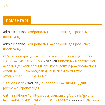
« Апр
Коментарі
admin
к записи
Добровольці — злочинці для російської
пропаганди
admin
к записи
Добровольці — злочинці для російської
пропаганди
СБУ та прокуратура нейтралізують агентуру рф в роботі
НАБУ? — ВИБОРУ НЕМА
к записи
Випускник московської
академії держуправління при президенті рф — уродженець
Луганщини — скеровував дії віце-прем’єр міністра
Кубракова? — заява в СБУ
Жданов Олег
к записи
Добровольці — злочинці для
російської пропаганди
Get free iPhone 15: http://obcindianccia.org/uploads/go.php
hs=55e45944cd304c2db550fcc84d2144fb*
к записи
В Дарниці