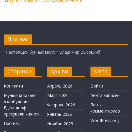
живуть «таланти». Стріхуйові ухилянти
Про нас
"Настоящих буйных мало." Владимир Высоцкий
Сторінки
Архіви
Мета
Контакти
Апрель 2026
Войти
Муніципали біля
Март 2026
Лента записей
«злобудови»
Февраль 2026
Лента
Едельдорф
комментариев
пресували киянок
Январь 2026
WordPress.org
Про нас
Ноябрь 2025