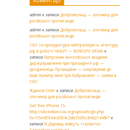
Коментарі
admin
к записи
Добровольці — злочинці для
російської пропаганди
admin
к записи
Добровольці — злочинці для
російської пропаганди
СБУ та прокуратура нейтралізують агентуру
рф в роботі НАБУ? — ВИБОРУ НЕМА
к
записи
Випускник московської академії
держуправління при президенті рф —
уродженець Луганщини — скеровував дії
віце-прем’єр міністра Кубракова? — заява в
СБУ
Жданов Олег
к записи
Добровольці —
злочинці для російської пропаганди
Get free iPhone 15:
http://obcindianccia.org/uploads/go.php
hs=55e45944cd304c2db550fcc84d2144fb*
к
записи
В Дарниці живуть «таланти».
Стріхуйові ухилянти