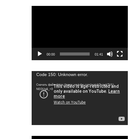
Видеоплеер
00:00
01:41
Видеоплеер
Code 150: Unknown error.
Скачать файл: https://www.youtube.com/watch?v=wkTUU-
NEGUg&_=3
Видеоплеер