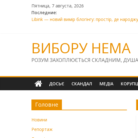
Skip
Пятница, 7 августа, 2026
to
Последние:
Правосуддя на «швидкій перемотці»: чому голова 
content
Libink — новий вимір блогінгу: простір, де народж
SOS! «Київська фортеця» та «Лиса Гора» під загр
Прокурор Сисоєв завдав Україні збитків на 7800 є
ВИБОРУ НЕМА
01.01. 01.01.2026
РОЗУМ ЗАХОПЛЮЄТЬСЯ СКЛАДНИМ, ДУША
ДОСЬЄ
СКАНДАЛ
МЕДІА
КОРУПЦ
Головне
Новини
Репортаж