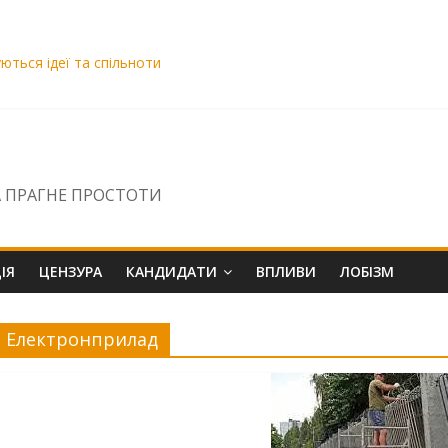
ВАКС Віра Михайленко вирішила «промотати» матеріали НСРД і за
уються ідеї та спільноти
озою знищення
вро. Чому ДБР бездіє щодо скарги на Сисоєва?
 ПРАГНЕ ПРОСТОТИ
ІЯ
ЦЕНЗУРА
КАНДИДАТИ
ВПЛИВИ
ЛОБІЗМ
Електронприлад