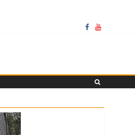
крити онлайн-трансляції у резонансній справі