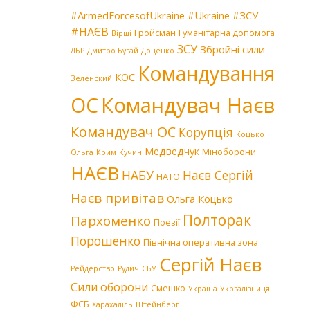
#ArmedForcesofUkraine
#Ukraine
#ЗСУ
#НАЄВ
Гройсман
Гуманітарна допомога
Вірші
ЗСУ
Збройні сили
ДБР
Дмитро Бугай
Доценко
Командування
КОС
Зеленский
Командувач Наєв
ОС
Командувач ОС
Корупція
Коцько
Медведчук
Міноборони
Ольга
Крим
Кучин
НАЄВ
НАБУ
Наєв Сергій
НАТО
Наєв привітав
Ольга Коцько
Полторак
Пархоменко
Поезії
Порошенко
Північна оперативна зона
Сергій Наєв
Рейдерство
Рудич
СБУ
Сили оборони
Смешко
Україна
Укрзалізниця
ФСБ
Харахаліль
Штейнберг