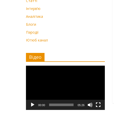
Статті
Інтерв’ю
Аналітика
Блоги
Пародії
Ютюб канал
Відео
Видеоплеер
00:00
05:26