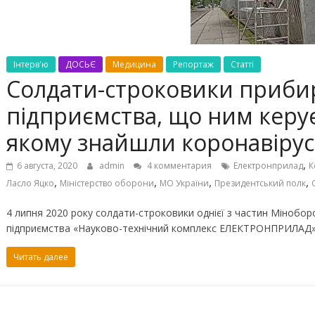
Інтерв'ю
ДОСЬЄ
Медицина
Репортаж
Статті
Солдати-строковики приби
підприємства, що ним керує
якому знайшли коронавірус
,
6 августа, 2020
admin
4 комментария
Електронприлад
К
,
,
,
,
Ласло Яцко
Міністерство оборони
МО України
Президентський полк
4 липня 2020 року солдати-строковики однієї з частин Мінобо
підприємства «Науково-технічний комплекс ЕЛЕКТРОНПРИЛАД».
Читать далее