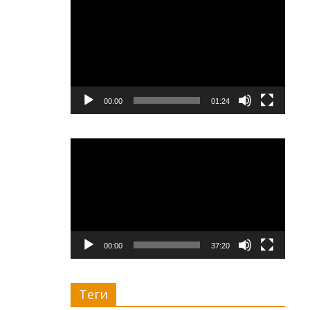
00:00
01:24
Видеоплеер
00:00
37:20
Теги