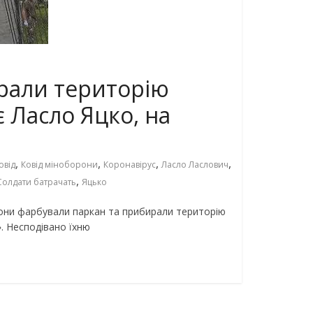
рали територію
 Ласло Яцко, на
,
,
,
,
овід
Ковід міноборони
Коронавірус
Ласло Ласлович
,
Солдати батрачать
Яцько
рони фарбували паркан та прибирали територію
 Несподівано їхню