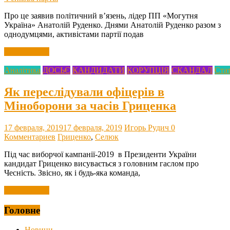
Про це заявив політичний в’язень, лідер ПП «Могутня
Україна» Анатолій Руденко. Днями Анатолій Руденко разом з
однодумцями, активістами партії подав
Читать далее
Аналітика
ДОСЬЄ
КАНДИДАТИ
КОРУПЦІЯ
СКАНДАЛ
Стат
Як переслідували офіцерів в
Міноборони за часів Гриценка
17 февраля, 2019
17 февраля, 2019
Игорь Рудич
0
Комментариев
Гриценко
,
Селюк
Під час виборчої кампанії-2019 в Президенти України
кандидат Гриценко висувається з головним гаслом про
Чесність. Звісно, як і будь-яка команда,
Читать далее
Головне
Новини