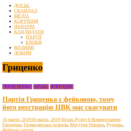
ДОСЬЄ
СКАНДАЛ
МЕДІА
КОРУПЦІЯ
ЦЕНЗУРА
КАНДИДАТИ
ПАРТІЇ
БЛОКИ
ВПЛИВИ
ЛОБІЗМ
Гриценко
КАНДИДАТИ
ПАРТІЇ
СКАНДАЛ
Партія Гриценка є фейковою, тому
його реєстрацію ЦВК має скасувати
16 марта, 2019
16 марта, 2019
Игорь Рудич
0 Комментариев
Гриценко
,
Громадянська позиція
,
Могутня Україна
,
Руденко
,
Фейкова партія