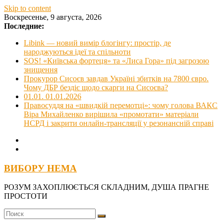
Skip to content
Воскресенье, 9 августа, 2026
Последние:
Libink — новий вимір блогінгу: простір, де
народжуються ідеї та спільноти
SOS! «Київська фортеця» та «Лиса Гора» під загрозою
знищення
Прокурор Сисоєв завдав Україні збитків на 7800 євро.
Чому ДБР бездіє щодо скарги на Сисоєва?
01.01. 01.01.2026
Правосуддя на «швидкій перемотці»: чому голова ВАКС
Віра Михайленко вирішила «промотати» матеріали
НСРД і закрити онлайн-трансляції у резонансній справі
ВИБОРУ НЕМА
РОЗУМ ЗАХОПЛЮЄТЬСЯ СКЛАДНИМ, ДУША ПРАГНЕ
ПРОСТОТИ