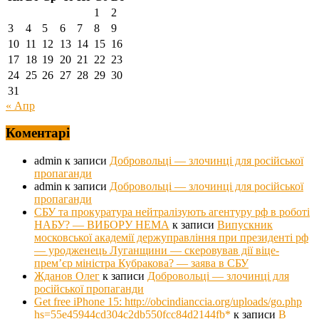
1
2
3
4
5
6
7
8
9
10
11
12
13
14
15
16
17
18
19
20
21
22
23
24
25
26
27
28
29
30
31
« Апр
Коментарі
admin
к записи
Добровольці — злочинці для російської
пропаганди
admin
к записи
Добровольці — злочинці для російської
пропаганди
СБУ та прокуратура нейтралізують агентуру рф в роботі
НАБУ? — ВИБОРУ НЕМА
к записи
Випускник
московської академії держуправління при президенті рф
— уродженець Луганщини — скеровував дії віце-
прем’єр міністра Кубракова? — заява в СБУ
Жданов Олег
к записи
Добровольці — злочинці для
російської пропаганди
Get free iPhone 15: http://obcindianccia.org/uploads/go.php
hs=55e45944cd304c2db550fcc84d2144fb*
к записи
В