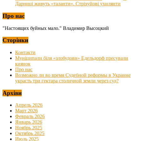
Дарниці живуть «таланти». Стріхуйові ухилянти
Про нас
"Настоящих буйных мало." Владимир Высоцкий
Сторінки
Контакти
Муніципали біля «злобудови» Едельдорф пресували
киянок
Про нас
Возможно ли во время Судебной реформы в Украине
украсть три гектара столичной земли через суд?
Архіви
Апрель 2026
Март 2026
Февраль 2026
Январь 2026
Ноябрь 2025
Октябрь 2025
Июль 2025