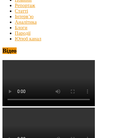
Репортаж
Статті
Інтерв’ю
Аналітика
Блоги
Пародії
Ютюб канал
Відео