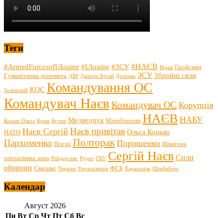
Теги
#НАЄВ
#ArmedForcesofUkraine
#Ukraine
#ЗСУ
Гройсман
Вірші
ЗСУ
Збройні сили
Гуманітарна допомога
ДБР
Дмитро Бугай
Доценко
Командування ОС
КОС
Зеленский
Командувач Наєв
Командувач ОС
Корупція
НАЄВ
НАБУ
Медведчук
Міноборони
Коцько Ольга
Крим
Кучин
Наєв привітав
Наєв Сергій
Ольга Коцько
НАТО
Полторак
Пархоменко
Порошенко
Поезії
Північна
Сергій Наєв
Сили
оперативна зона
Рейдерство
Рудич
СБУ
оборони
Смешко
ФСБ
Україна
Укрзалізниця
Харахаліль
Штейнберг
Календар
Август 2026
Пн
Вт
Ср
Чт
Пт
Сб
Вс