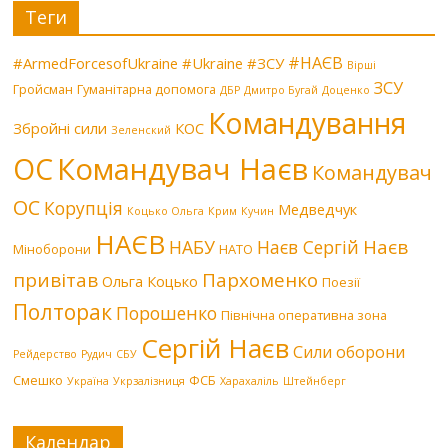
Теги
#НАЄВ
#ArmedForcesofUkraine
#Ukraine
#ЗСУ
Вірші
ЗСУ
Гройсман
Гуманітарна допомога
ДБР
Дмитро Бугай
Доценко
Командування
Збройні сили
КОС
Зеленский
Командувач Наєв
ОС
Командувач
ОС
Корупція
Медведчук
Коцько Ольга
Крим
Кучин
НАЄВ
Наєв
НАБУ
Наєв Сергій
Міноборони
НАТО
привітав
Пархоменко
Ольга Коцько
Поезії
Полторак
Порошенко
Північна оперативна зона
Сергій Наєв
Сили оборони
Рейдерство
Рудич
СБУ
Смешко
ФСБ
Україна
Укрзалізниця
Харахаліль
Штейнберг
Календар