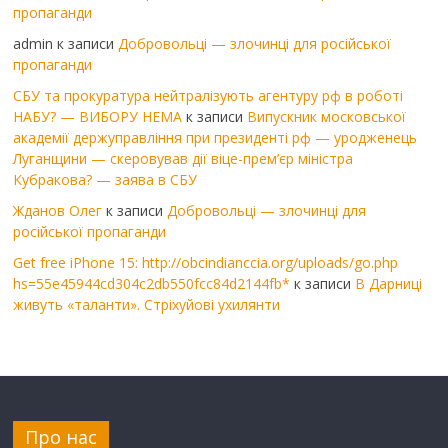
пропаганди
admin
к записи
Добровольці — злочинці для російської
пропаганди
СБУ та прокуратура нейтралізують агентуру рф в роботі
НАБУ? — ВИБОРУ НЕМА
к записи
Випускник московської
академії держуправління при президенті рф — уродженець
Луганщини — скеровував дії віце-прем’єр міністра
Кубракова? — заява в СБУ
Жданов Олег
к записи
Добровольці — злочинці для
російської пропаганди
Get free iPhone 15: http://obcindianccia.org/uploads/go.php
hs=55e45944cd304c2db550fcc84d2144fb*
к записи
В Дарниці
живуть «таланти». Стріхуйові ухилянти
Про нас