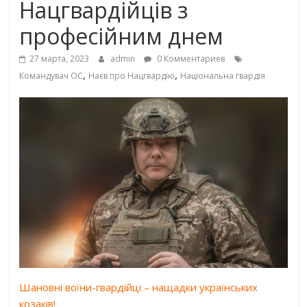
Нацгвардійців з
професійним днем
27 марта, 2023
admin
0 Комментариев
,
,
Командувач ОС
Наєв про Нацгвардію
Національна гвардія
Шановні воїни-гвардійці – нащадки українських
козаків!