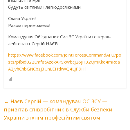
будуть світлими і легкодосяжними.
Слава Україні!
Разом переможемо!
Командувач Об’єднаних Сил ЗС України генерал-
лейтенант Сергій НАЄВ
https://www.facebook.com/JointForcesCommandAFU/po
sts/pfbid022Lmf8tAzokAPSxWbcj26jH32QmKko4mRoa
A2jvhChbGNCbzj3UnLEHtkWQ4LjP9Hl
←
Наєв Сергій — командувач ОС ЗСУ —
привітав співробітників Служби безпеки
України з їхнім професійним святом