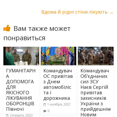
Вдома й рідні стіни лікують
→
Вам также может
понравиться
ГУМАНІТАРН
Командувач
Командувач
А
ОС привітав
Об’єднаних
ДОПОМОГА
з Днем
сил ЗСУ
ДЛЯ
автомобіліс
Наєв Сергій
ЯКІСНОГО
та і
привітав
ЛІКУВАННЯ
дорожника
захисників
ОБОРОНЦІВ
України з
1 ноября, 2021
Півночі
прийдешнім
0
Новим
24 марта, 2023