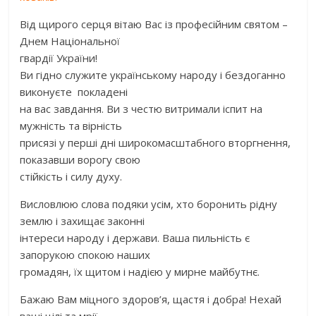
Від щирого серця вітаю Вас із професійним святом –
Днем Національної
гвардії України!
Ви гідно служите українському народу і бездоганно
виконуєте покладені
на вас завдання. Ви з честю витримали іспит на
мужність та вірність
присязі у перші дні широкомасштабного вторгнення,
показавши ворогу свою
стійкість і силу духу.
Висловлюю слова подяки усім, хто боронить рідну
землю і захищає законні
інтереси народу і держави. Ваша пильність є
запорукою спокою наших
громадян, їх щитом і надією у мирне майбутнє.
Бажаю Вам міцного здоров’я, щастя і добра! Нехай
ваші цілі та мрії