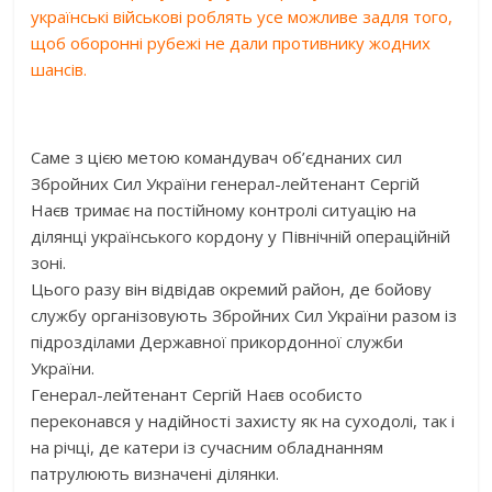
українські військові роблять усе можливе задля того,
щоб оборонні рубежі не дали противнику жодних
шансів.
Саме з цією метою командувач об’єднаних сил
Збройних Сил України генерал-лейтенант Сергій
Наєв тримає на постійному контролі ситуацію на
ділянці українського кордону у Північній операційній
зоні.
Цього разу він відвідав окремий район, де бойову
службу організовують Збройних Сил України разом із
підрозділами Державної прикордонної служби
України.
Генерал-лейтенант Сергій Наєв особисто
переконався у надійності захисту як на суходолі, так і
на річці, де катери із сучасним обладнанням
патрулюють визначені ділянки.