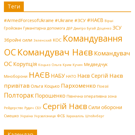
Теги
#НАЄВ
#ArmedForcesofUkraine
#Ukraine
#ЗСУ
Вірші
ЗСУ
Гройсман
Гуманітарна допомога
ДБР
Дмитро Бугай
Доценко
Командування
Збройні сили
КОС
Зеленский
Командувач Наєв
ОС
Командувач
ОС
Корупція
Медведчук
Коцько Ольга
Крим
Кучин
НАЄВ
Наєв
НАБУ
Наєв Сергій
Міноборони
НАТО
привітав
Пархоменко
Ольга Коцько
Поезії
Полторак
Порошенко
Північна оперативна зона
Сергій Наєв
Сили оборони
Рейдерство
Рудич
СБУ
Смешко
ФСБ
Україна
Укрзалізниця
Харахаліль
Штейнберг
Календар