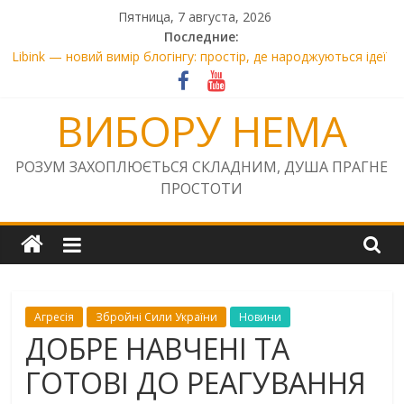
Skip
Пятница, 7 августа, 2026
to
Последние:
Правосуддя на «швидкій перемотці»: чому голова ВАКС Віра
content
Михайленко вирішила «промотати» матеріали НСРД і
закрити онлайн-трансляції у резонансній справі
Libink — новий вимір блогінгу: простір, де народжуються ідеї
ВИБОРУ НЕМА
та спільноти
SOS! «Київська фортеця» та «Лиса Гора» під загрозою
знищення
РОЗУМ ЗАХОПЛЮЄТЬСЯ СКЛАДНИМ, ДУША ПРАГНЕ
Прокурор Сисоєв завдав Україні збитків на 7800 євро. Чому
ПРОСТОТИ
ДБР бездіє щодо скарги на Сисоєва?
01.01. 01.01.2026
Агресія
Збройні Сили України
Новини
ДОБРЕ НАВЧЕНІ ТА
ГОТОВІ ДО РЕАГУВАННЯ