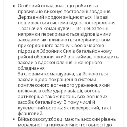
Особовий склад знає, що робити та
правильно виконує поставлені завдання.
Державний кордон зміцнюється. Наразі
поширюється система відеоспостереження,
– зазначив командувач. – Всі небезпечні
напрямки перекриваються відповідними
заходами, які вживаються керівництвом
прикордонного загону. Своєю чергою
підрозділ Збройних Сил в батальйонному
районі оборони, який він займає, проводить
заходи з вдосконалення інженерного
обладнання.
За словами командувача, здійснюються
заходи щодо покращення системи
комплексного вогневого ураження, який
включає в себе удари авіації, вогонь
артилерії, а також вогонь всіх вогневих
засобів батальйону. В тому числі й
кулеметний вогонь: як перехресний, так і
фланговий.
Військовослужбовці мають високий рівень
моральної та психологічної готовності до