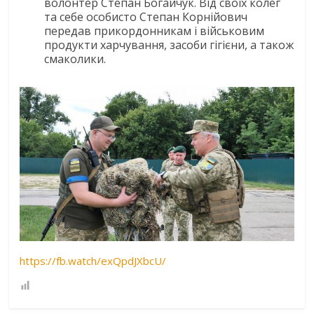
волонтер Степан Богайчук. Від своїх колег
та себе особисто Степан Корнійович
передав прикордонникам і військовим
продукти харчування, засоби гігієни, а також
смаколики.
https://fb.watch/exQpdJXbcU/