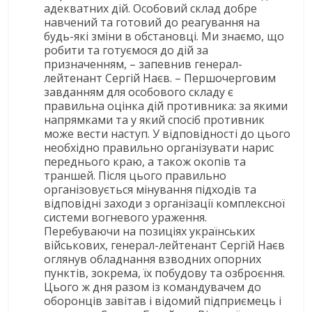
адекватних дій. Особовий склад добре
навчений та готовий до реагування на
будь-які зміни в обстановці. Ми знаємо, що
робити та готуємося до дій за
призначенням, – запевнив генерал-
лейтенант Сергій Наєв. – Першочерговим
завданням для особового складу є
правильна оцінка дій противника: за якими
напрямками та у який спосіб противник
може вести наступ. У відповідності до цього
необхідно правильно організувати нарис
переднього краю, а також окопів та
траншей. Після цього правильно
організовується мінування підходів та
відповідні заходи з організації комплексної
системи вогневого ураження.
Перебуваючи на позиціях українських
військових, генерал-лейтенант Сергій Наєв
оглянув обладнання взводних опорних
пунктів, зокрема, їх побудову та озброєння.
Цього ж дня разом із командувачем до
оборонців завітав і відомий підприємець і