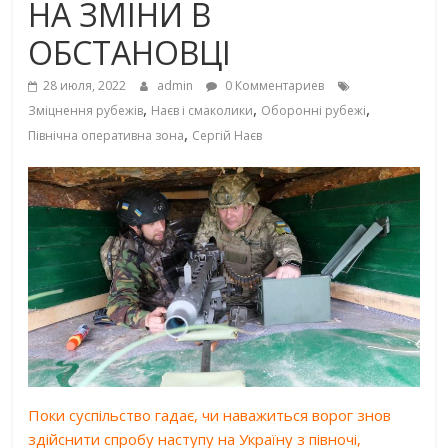
НА ЗМІНИ В
ОБСТАНОВЦІ
28 июля, 2022
admin
0 Комментариев
,
,
,
Зміцнення рубежів
Наєв і смаколики
Оборонні рубежі
,
Північна оперативна зона
Сергій Наєв
Поки суспільство гадає, чи наважиться ворог знов
здійснити спробу наступу на Україну з півночі,