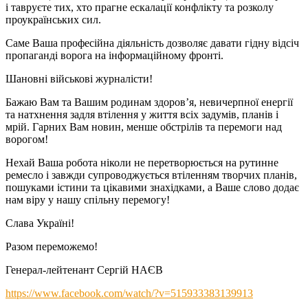
і тавруєте тих, хто прагне ескалації конфлікту та розколу
проукраїнських сил.
Саме Ваша професійна діяльність дозволяє давати гідну відсіч
пропаганді ворога на інформаційному фронті.
Шановні військові журналісти!
Бажаю Вам та Вашим родинам здоров’я, невичерпної енергії
та натхнення задля втілення у життя всіх задумів, планів і
мрій. Гарних Вам новин, менше обстрілів та перемоги над
ворогом!
Нехай Ваша робота ніколи не перетворюється на рутинне
ремесло і завжди супроводжується втіленням творчих планів,
пошуками істини та цікавими знахідками, а Ваше слово додає
нам віру у нашу спільну перемогу!
Слава Україні!
Разом переможемо!
Генерал-лейтенант Сергій НАЄВ
https://www.facebook.com/watch/?v=515933383139913