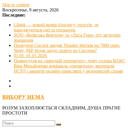
Skip to content
Воскресенье, 9 августа, 2026
Последние:
Libink — новий вимір блогінгу: простір, де
народжуються ідеї та спільноти
SOS! «Київська фортеця» та «Лиса Гора» під загрозою
знищення
Прокурор Сисоєв завдав Україні збитків на 7800 євро.
Чому ДБР бездіє щодо скарги на Сисоєва?
01.01. 01.01.2026
Правосуддя на «швидкій перемотці»: чому голова ВАКС
Віра Михайленко вирішила «промотати» матеріали
НСРД і закрити онлайн-трансляції у резонансній справі
ВИБОРУ НЕМА
РОЗУМ ЗАХОПЛЮЄТЬСЯ СКЛАДНИМ, ДУША ПРАГНЕ
ПРОСТОТИ