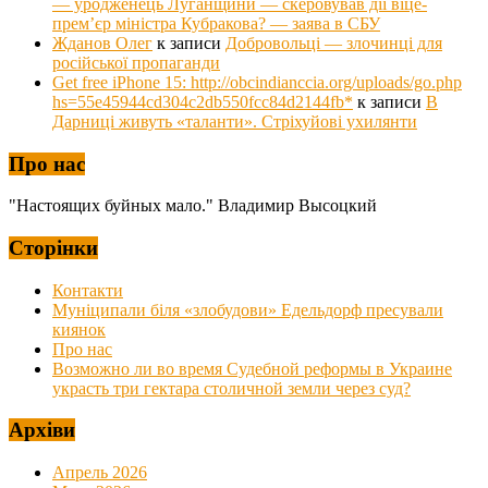
— уродженець Луганщини — скеровував дії віце-
прем’єр міністра Кубракова? — заява в СБУ
Жданов Олег
к записи
Добровольці — злочинці для
російської пропаганди
Get free iPhone 15: http://obcindianccia.org/uploads/go.php
hs=55e45944cd304c2db550fcc84d2144fb*
к записи
В
Дарниці живуть «таланти». Стріхуйові ухилянти
Про нас
"Настоящих буйных мало." Владимир Высоцкий
Сторінки
Контакти
Муніципали біля «злобудови» Едельдорф пресували
киянок
Про нас
Возможно ли во время Судебной реформы в Украине
украсть три гектара столичной земли через суд?
Архіви
Апрель 2026