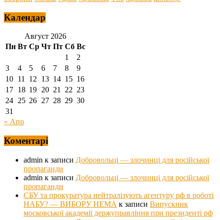
Календар
Август 2026
Пн
Вт
Ср
Чт
Пт
Сб
Вс
1
2
3
4
5
6
7
8
9
10
11
12
13
14
15
16
17
18
19
20
21
22
23
24
25
26
27
28
29
30
31
« Апр
Коментарі
admin
к записи
Добровольці — злочинці для російської
пропаганди
admin
к записи
Добровольці — злочинці для російської
пропаганди
СБУ та прокуратура нейтралізують агентуру рф в роботі
НАБУ? — ВИБОРУ НЕМА
к записи
Випускник
московської академії держуправління при президенті рф