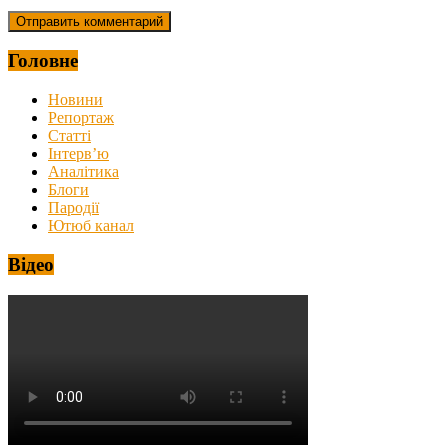
Головне
Новини
Репортаж
Статті
Інтерв’ю
Аналітика
Блоги
Пародії
Ютюб канал
Відео