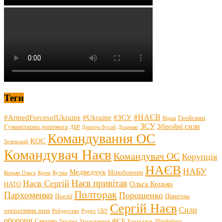
Теги
#НАЄВ
#ArmedForcesofUkraine
#Ukraine
#ЗСУ
Гройсман
Вірші
ЗСУ
Збройні сили
Гуманітарна допомога
ДБР
Дмитро Бугай
Доценко
Командування ОС
КОС
Зеленский
Командувач Наєв
Командувач ОС
Корупція
НАЄВ
НАБУ
Медведчук
Міноборони
Коцько Ольга
Крим
Кучин
Наєв привітав
Наєв Сергій
Ольга Коцько
НАТО
Полторак
Пархоменко
Порошенко
Поезії
Північна
Сергій Наєв
Сили
оперативна зона
Рейдерство
Рудич
СБУ
оборони
Смешко
ФСБ
Україна
Укрзалізниця
Харахаліль
Штейнберг