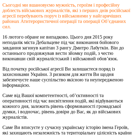
Сьогодні ми вшановуємо мужність, героїзм і професійну
доблесть військових журналістів, які з перших днів російської
агресії перебувають поруч із військовими у найгарячіших
районах Атитерористичної операції та операції Об’єднаних
сил.
16 лютого обране не випадково. Цього дня 2015 року
неподалік міста Дебальцеве під час виконання бойового
завдання загинув капітан 3 рангу Дмитро Лабуткін. Він до
останнього продовжував вести зйомку подій, з честю
виконавши свій журналістський і військовий обов’язок.
Від початку російської агресії Ви залишаєтеся поряд із
захисниками України. З ризиком для життя Ви щодня
забезпечуєте наше суспільство якісною та неупередженою
інформацією.
Саме від Вашої компетентності, об’єктивності та
оперативності під час висвітлення подій, які відбуваються
кожного дня, залежить рівень сформованості громадської
думки, і водночас, рівень довіри до Вас, як до військових
журналістів.
Саме Ви вписуєте у сучасну українську історію імена Героїв,
які захищають незалежність та територіальну цілісність країни