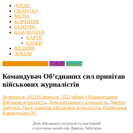
ДОСЬЄ
СКАНДАЛ
МЕДІА
КОРУПЦІЯ
ЦЕНЗУРА
КАНДИДАТИ
ПАРТІЇ
БЛОКИ
ВПЛИВИ
ЛОБІЗМ
Збройні Сили України
МЕДІА
Новини
Командувач Об’єднаних сил привітав
військових журналістів
16 февраля, 2022
16 февраля, 2022
admin
0 Комментариев
Військові журналісти
,
День військового журналіста
,
Дмитро
Лабуткін
,
Наєв привітав військових журналістів
,
Привітання
Командувача ОС
День військового журналіста пов’язаний
з героїчною загибеллю Дмитра Лабуткіна