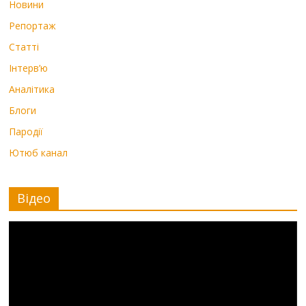
Новини
Репортаж
Статті
Інтерв’ю
Аналітика
Блоги
Пародії
Ютюб канал
Відео
Видеоплеер