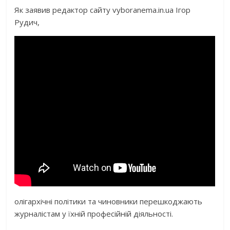
Як заявив редактор сайту vyboranema.in.ua Ігор
Рудич,
олігархічні політики та чиновники перешкоджають
журналістам у їхній професійній діяльності.