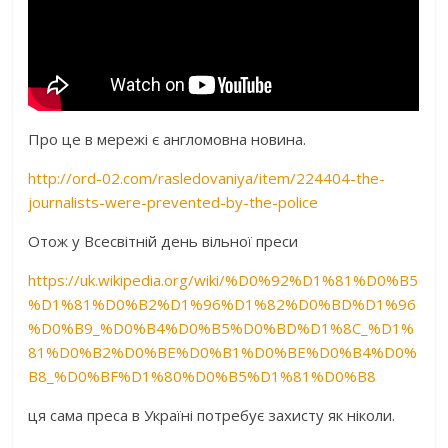
Про це в мережі є англомовна новина.
http://ord-02.com/rasledovaniya/item/224404-the-
journalists-were-prevented-by-the-police
Отож у Всесвітній день вільної преси
https://uk.wikipedia.org/wiki/%D0%92%D1%81%D0%B5
%D1%81%D0%B2%D1%96%D1%82%D0%BD%D1%96
%D0%B9_%D0%B4%D0%B5%D0%BD%D1%8C_%D1%
81%D0%B2%D0%BE%D0%B1%D0%BE%D0%B4%D0%
B8_%D0%BF%D1%80%D0%B5%D1%81%D0%B8
ця сама преса в Україні потребує захисту як ніколи.