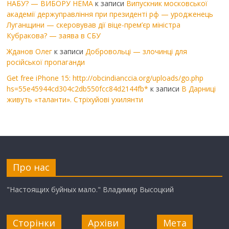
НАБУ? — ВИБОРУ НЕМА
к записи
Випускник московської
академії держуправління при президенті рф — уродженець
Луганщини — скеровував дії віце-прем’єр міністра
Кубракова? — заява в СБУ
Жданов Олег
к записи
Добровольці — злочинці для
російської пропаганди
Get free iPhone 15: http://obcindianccia.org/uploads/go.php
hs=55e45944cd304c2db550fcc84d2144fb*
к записи
В Дарниці
живуть «таланти». Стріхуйові ухилянти
Про нас
"Настоящих буйных мало." Владимир Высоцкий
Сторінки
Архіви
Мета