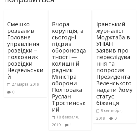
Смешко
Вчора
Іранський
розвалив
корупція, а
журналіст
Головне
сьогодні
Моджтаба в
управління
підрив
УНІАН
розвідки –
оборонозда
заявив про
полковник
тності —
переслідува
розвідки
колишній
ння та
Недзельськи
радник
попросив
й
Міністра
Президента
оборони
Зеленського
27 марта, 2019
Полторака
надати йому
0
Руслан
статус
Тростинськ
біженця
ий
9 сентября,
18 февраля,
2019
0
2019
1