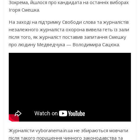
Зокрема, йшлося про кандидата на останніх виборах
Ігоря Смешка.
На заході на підтримку Свободи слова та журналістів
незалежного журналіста охорона вивела геть із зали
після того, як журналіст поставив запитання Смешку
про людину Медведчука — Володимира Сацюка.
Журналісти vyboranema.in.ua не збираються мовчати
після такого порушення чинного законодавства та