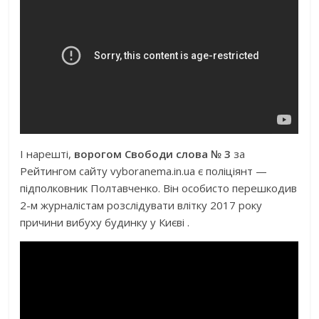
І нарешті,
ворогом Свободи слова № 3
за
Рейтингом сайту vyboranema.in.ua є поліціянт —
підполковник Полтавченко. Він особисто перешкодив
2-м журналістам розслідувати влітку 2017 року
причини вибуху будинку у Києві .