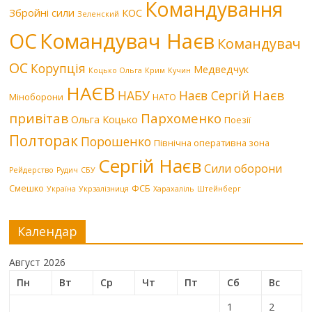
Командування
Збройні сили
КОС
Зеленский
Командувач Наєв
ОС
Командувач
ОС
Корупція
Медведчук
Коцько Ольга
Крим
Кучин
НАЄВ
Наєв
НАБУ
Наєв Сергій
Міноборони
НАТО
привітав
Пархоменко
Ольга Коцько
Поезії
Полторак
Порошенко
Північна оперативна зона
Сергій Наєв
Сили оборони
Рейдерство
Рудич
СБУ
Смешко
ФСБ
Україна
Укрзалізниця
Харахаліль
Штейнберг
Календар
Август 2026
Пн
Вт
Ср
Чт
Пт
Сб
Вс
1
2