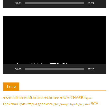
00:00
01:24
Видеоплеер
00:00
37:20
Теги
#НАЄВ
#ArmedForcesofUkraine
#Ukraine
#ЗСУ
Вірші
ЗСУ
Гройсман
Гуманітарна допомога
ДБР
Дмитро Бугай
Доценко