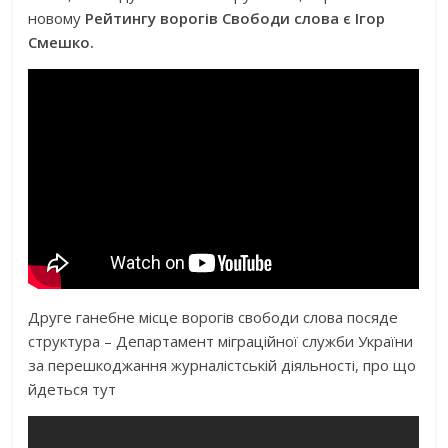
новому
Рейтингу ворогів Свободи слова є Ігор
Смешко.
Друге ганебне місце ворогів свободи слова посяде
структура – Департамент міграційної служби України
за перешкоджання журналістській діяльності, про що
йдеться тут