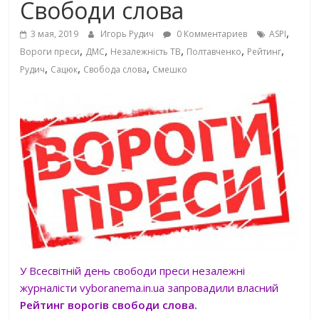
Свободи слова
,
3 мая, 2019
Игорь Рудич
0 Комментариев
ASPI
,
,
,
,
,
Вороги преси
ДМС
Незалежність ТВ
Полтавченко
Рейтинг
,
,
,
Рудич
Сацюк
Свобода слова
Смешко
У Всесвітній день свободи преси незалежні
журналісти vyboranema.in.ua запровадили власний
Рейтинг ворогів
свободи слова.