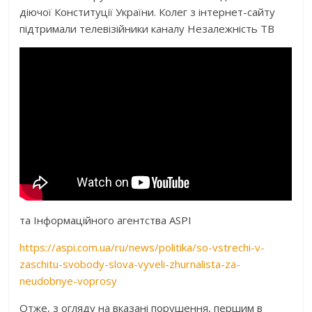
діючої Конституції України. Колег з інтернет-сайту
підтримали телевізійники каналу Незалежність ТВ
та Інформаційного агентства ASPI
https://aspi.com.ua/ru/news/politika/so-vstrechi-v-
zaschitu-svobody-slova-vyveli-zhurnalista-za-
neudobnye-voprosy
Отже, з огляду на вказані порушення, першим в