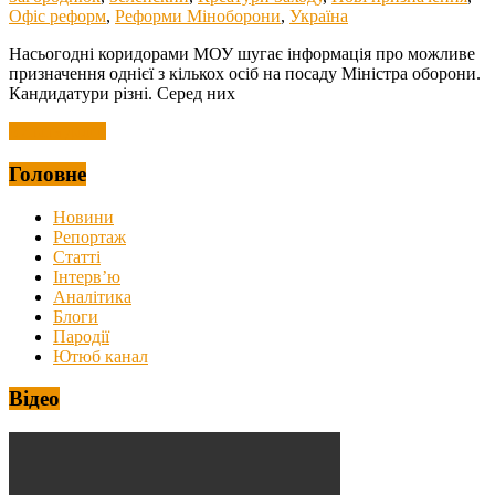
Офіс реформ
,
Реформи Міноборони
,
Україна
Насьогодні коридорами МОУ шугає інформація про можливе
призначення однієї з кількох осіб на посаду Міністра оборони.
Кандидатури різні. Серед них
Читать далее
Головне
Новини
Репортаж
Статті
Інтерв’ю
Аналітика
Блоги
Пародії
Ютюб канал
Відео