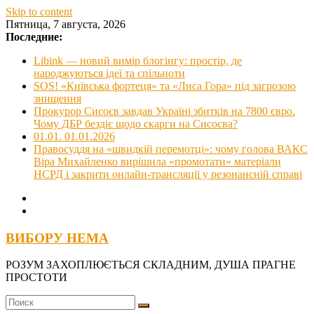
Skip to content
Пятница, 7 августа, 2026
Последние:
Libink — новий вимір блогінгу: простір, де
народжуються ідеї та спільноти
SOS! «Київська фортеця» та «Лиса Гора» під загрозою
знищення
Прокурор Сисоєв завдав Україні збитків на 7800 євро.
Чому ДБР бездіє щодо скарги на Сисоєва?
01.01. 01.01.2026
Правосуддя на «швидкій перемотці»: чому голова ВАКС
Віра Михайленко вирішила «промотати» матеріали
НСРД і закрити онлайн-трансляції у резонансній справі
ВИБОРУ НЕМА
РОЗУМ ЗАХОПЛЮЄТЬСЯ СКЛАДНИМ, ДУША ПРАГНЕ
ПРОСТОТИ