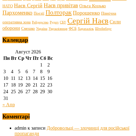
Наєв привітав
Наєв Сергій
Ольга Коцько
НАТО
Полторак
Пархоменко
Порошенко
Поезії
Північна
Сергій Наєв
Сили
оперативна зона
Рейдерство
Рудич
СБУ
оборони
Смешко
ФСБ
Україна
Укрзалізниця
Харахаліль
Штейнберг
Календар
Август 2026
Пн
Вт
Ср
Чт
Пт
Сб
Вс
1
2
3
4
5
6
7
8
9
10
11
12
13
14
15
16
17
18
19
20
21
22
23
24
25
26
27
28
29
30
31
« Апр
Коментарі
admin
к записи
Добровольці — злочинці для російської
пропаганди