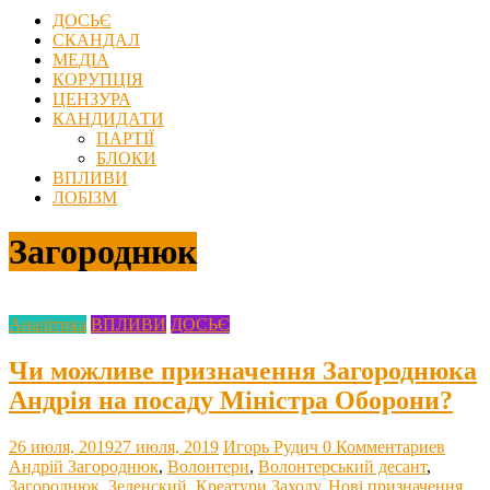
ДОСЬЄ
СКАНДАЛ
МЕДІА
КОРУПЦІЯ
ЦЕНЗУРА
КАНДИДАТИ
ПАРТІЇ
БЛОКИ
ВПЛИВИ
ЛОБІЗМ
Загороднюк
Аналітика
ВПЛИВИ
ДОСЬЄ
Чи можливе призначення Загороднюка
Андрія на посаду Міністра Оборони?
26 июля, 2019
27 июля, 2019
Игорь Рудич
0 Комментариев
Андрій Загороднюк
,
Волонтери
,
Волонтерський десант
,
Загороднюк
,
Зеленский
,
Креатури Заходу
,
Нові призначення
,