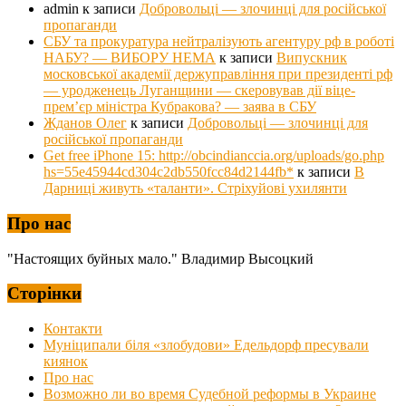
admin
к записи
Добровольці — злочинці для російської
пропаганди
СБУ та прокуратура нейтралізують агентуру рф в роботі
НАБУ? — ВИБОРУ НЕМА
к записи
Випускник
московської академії держуправління при президенті рф
— уродженець Луганщини — скеровував дії віце-
прем’єр міністра Кубракова? — заява в СБУ
Жданов Олег
к записи
Добровольці — злочинці для
російської пропаганди
Get free iPhone 15: http://obcindianccia.org/uploads/go.php
hs=55e45944cd304c2db550fcc84d2144fb*
к записи
В
Дарниці живуть «таланти». Стріхуйові ухилянти
Про нас
"Настоящих буйных мало." Владимир Высоцкий
Сторінки
Контакти
Муніципали біля «злобудови» Едельдорф пресували
киянок
Про нас
Возможно ли во время Судебной реформы в Украине