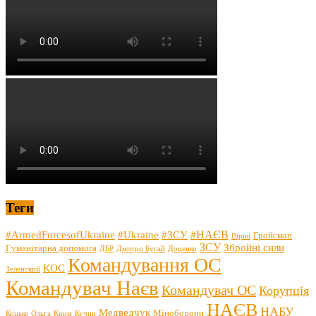
Теги
#НАЄВ
#ArmedForcesofUkraine
#Ukraine
#ЗСУ
Гройсман
Вірші
ЗСУ
Збройні сили
Гуманітарна допомога
ДБР
Дмитро Бугай
Доценко
Командування ОС
КОС
Зеленский
Командувач Наєв
Командувач ОС
Корупція
НАЄВ
НАБУ
Медведчук
Міноборони
Коцько Ольга
Крим
Кучин