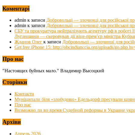
Коментарі
admin
к записи
Добровольці — злочинці для російської п
admin
к записи
Добровольці — злочинці для російської п
СБУ та прокуратура нейтралізують агентуру рф в роб
Луганщини — скеровував дії віце-прем’єр міністра Кубра
Жданов Олег
к записи
Добровольці — злочинці для росій
Get free iPhone 15: http://obcindianccia.org/uploads/go.ph
Про нас
"Настоящих буйных мало." Владимир Высоцкий
Сторінки
Контакти
Муніципали біля «злобудови» Едельдорф пресували киян
Про нас
Возможно ли во время Судебной реформы в Украине украс
Архіви
Апрель 2026