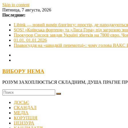
Skip to content
Пятница, 7 августа, 2026
Последние:
Libink — новий вимір блогінгу: простір, де народжуються 
SOS! «Київська фортеця» та «Лиса Гора» під загрозою з
Прокурор Сисоєв завдав Україні збитків на 7800 євро. Чо
01.01. 01.01.2026
Правосуддя на «швидкій перемотці»: чому голова ВАКС В
ВИБОРУ НЕМА
РОЗУМ ЗАХОПЛЮЄТЬСЯ СКЛАДНИМ, ДУША ПРАГНЕ П
ДОСЬЄ
СКАНДАЛ
МЕДІА
КОРУПЦІЯ
ЦЕНЗУРА