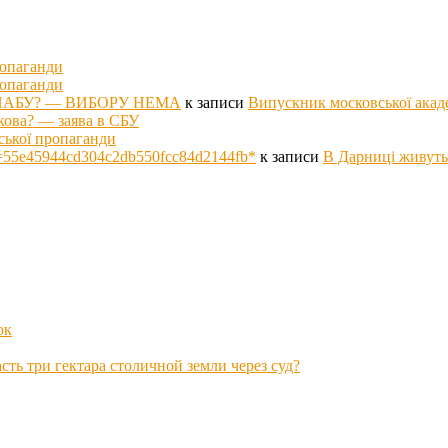
ропаганди
ропаганди
оті НАБУ? — ВИБОРУ НЕМА
к записи
Випускник московської акад
кова? — заява в СБУ
ської пропаганди
p hs=55e45944cd304c2db550fcc84d2144fb*
к записи
В Дарниці живуть
ок
ть три гектара столичной земли через суд?