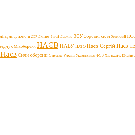
ЗСУ
Збройні сили
КО
нітарна допомога
ДБР
Дмитро Бугай
Доценко
Зеленский
НАЄВ
Наєв пр
НАБУ
Наєв Сергій
ведчук
Міноборони
НАТО
 Наєв
Сили оборони
Смешко
ФСБ
Україна
Укрзалізниця
Харахаліль
Штейнбе