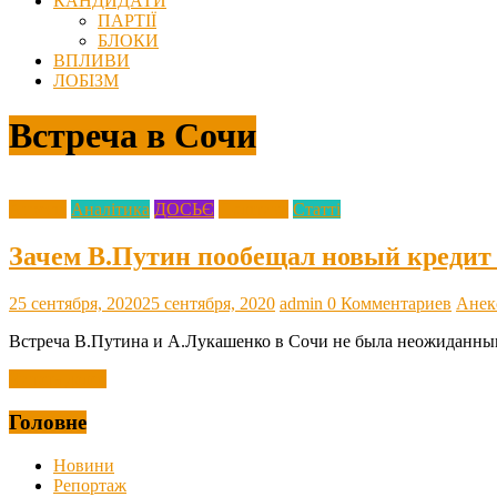
КАНДИДАТИ
ПАРТІЇ
БЛОКИ
ВПЛИВИ
ЛОБІЗМ
Встреча в Сочи
Агресія
Аналітика
ДОСЬЄ
Політика
Статті
Зачем В.Путин пообещал новый кредит
25 сентября, 2020
25 сентября, 2020
admin
0 Комментариев
Анек
Встреча В.Путина и А.Лукашенко в Сочи не была неожиданным 
Читать далее
Головне
Новини
Репортаж