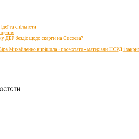
ідеї та спільноти
нищення
му ДБР бездіє щодо скарги на Сисоєва?
іра Михайленко вирішила «промотати» матеріали НСРД і закрити
РОСТОТИ