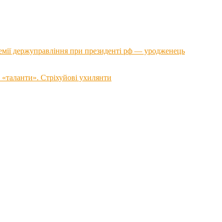
емії держуправління при президенті рф — уродженець
 «таланти». Стріхуйові ухилянти