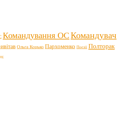
Командувач
Командування ОС
С
Полторак
ивітав
Пархоменко
Ольга Коцько
Поезії
рг