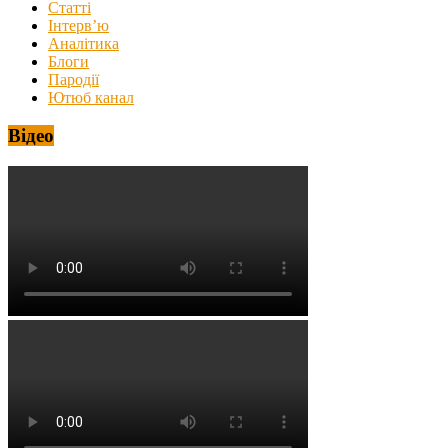
Статті
Інтерв’ю
Аналітика
Блоги
Пародії
Ютюб канал
Відео