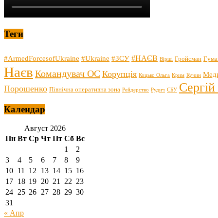
Теги
#НАЄВ
#ArmedForcesofUkraine
#Ukraine
#ЗСУ
Гройсман
Гума
Вірші
Наєв
Командувач ОС
Корупція
Мед
Коцько Ольга
Крим
Кучин
Сергій
Порошенко
Північна оперативна зона
Рейдерство
Рудич
СБУ
Календар
Август 2026
Пн
Вт
Ср
Чт
Пт
Сб
Вс
1
2
3
4
5
6
7
8
9
10
11
12
13
14
15
16
17
18
19
20
21
22
23
24
25
26
27
28
29
30
31
« Апр