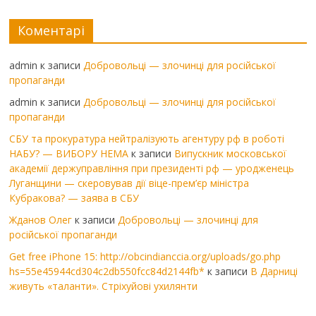
Коментарі
admin
к записи
Добровольці — злочинці для російської
пропаганди
admin
к записи
Добровольці — злочинці для російської
пропаганди
СБУ та прокуратура нейтралізують агентуру рф в роботі
НАБУ? — ВИБОРУ НЕМА
к записи
Випускник московської
академії держуправління при президенті рф — уродженець
Луганщини — скеровував дії віце-прем’єр міністра
Кубракова? — заява в СБУ
Жданов Олег
к записи
Добровольці — злочинці для
російської пропаганди
Get free iPhone 15: http://obcindianccia.org/uploads/go.php
hs=55e45944cd304c2db550fcc84d2144fb*
к записи
В Дарниці
живуть «таланти». Стріхуйові ухилянти