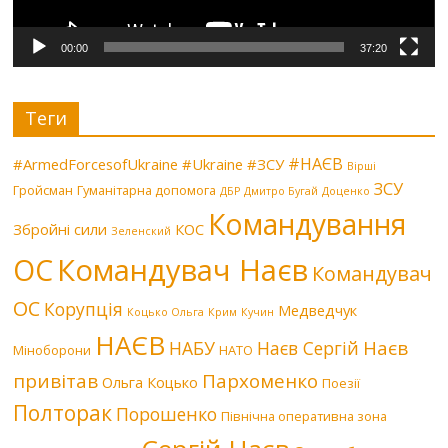
00:00
37:20
Теги
#НАЄВ
#ArmedForcesofUkraine
#Ukraine
#ЗСУ
Вірші
ЗСУ
Гройсман
Гуманітарна допомога
ДБР
Дмитро Бугай
Доценко
Командування
Збройні сили
КОС
Зеленский
Командувач Наєв
ОС
Командувач
ОС
Корупція
Медведчук
Коцько Ольга
Крим
Кучин
НАЄВ
Наєв
НАБУ
Наєв Сергій
Міноборони
НАТО
привітав
Пархоменко
Ольга Коцько
Поезії
Полторак
Порошенко
Північна оперативна зона