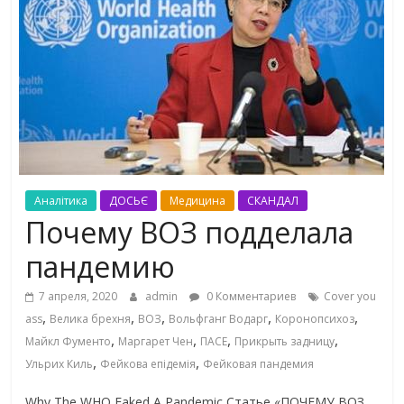
Аналітика
ДОСЬЄ
Медицина
СКАНДАЛ
Почему ВОЗ подделала
пандемию
7 апреля, 2020
admin
0 Комментариев
Cover you
,
,
,
,
,
ass
Велика брехня
ВОЗ
Вольфганг Водарг
Коронопсихоз
,
,
,
,
Майкл Фументо
Маргарет Чен
ПАСЕ
Прикрыть задницу
,
,
Ульрих Киль
Фейкова епідемія
Фейковая пандемия
Why The WHO Faked A Pandemic Статье «ПОЧЕМУ ВОЗ