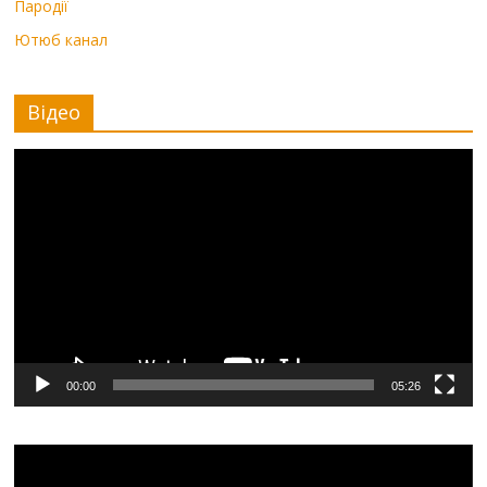
Пародії
Ютюб канал
Відео
Видеоплеер
00:00
05:26
Видеоплеер