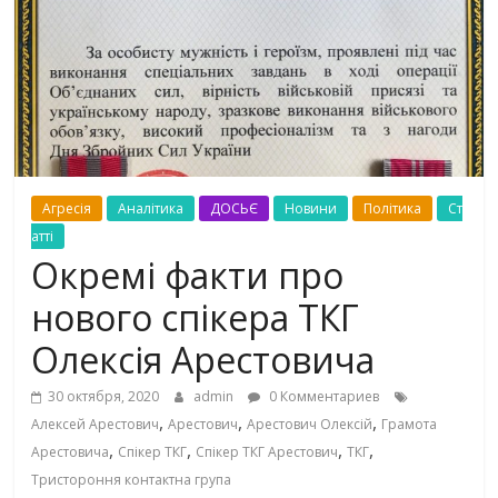
Агресія
Аналітика
ДОСЬЄ
Новини
Політика
Ст
атті
Окремі факти про
нового спікера ТКГ
Олексія Арестовича
30 октября, 2020
admin
0 Комментариев
,
,
,
Алексей Арестович
Арестович
Арестович Олексій
Грамота
,
,
,
,
Арестовича
Спікер ТКГ
Спікер ТКГ Арестович
ТКГ
Тристороння контактна група