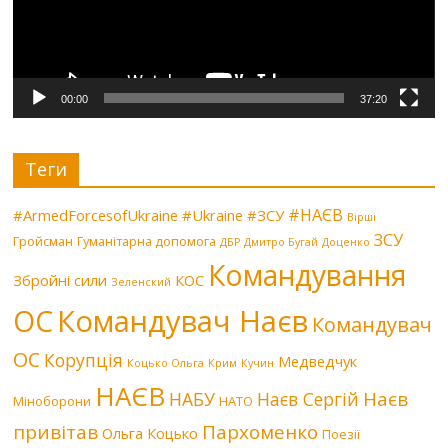
00:00
37:20
Теги
#НАЄВ
#ArmedForcesofUkraine
#Ukraine
#ЗСУ
Вірші
ЗСУ
Гройсман
Гуманітарна допомога
ДБР
Дмитро Бугай
Доценко
Командування
Збройні сили
КОС
Зеленский
Командувач Наєв
ОС
Командувач
ОС
Корупція
Медведчук
Коцько Ольга
Крим
Кучин
НАЄВ
Наєв
НАБУ
Наєв Сергій
Міноборони
НАТО
привітав
Пархоменко
Ольга Коцько
Поезії