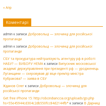
« Апр
Коментарі
admin
к записи
Добровольці — злочинці для російської
пропаганди
admin
к записи
Добровольці — злочинці для російської
пропаганди
СБУ та прокуратура нейтралізують агентуру рф в роботі
НАБУ? — ВИБОРУ НЕМА
к записи
Випускник московської
академії держуправління при президенті рф — уродженець
Луганщини — скеровував дії віце-прем’єр міністра
Кубракова? — заява в СБУ
Жданов Олег
к записи
Добровольці — злочинці для
російської пропаганди
Get free iPhone 15: http://obcindianccia.org/uploads/go.php
hs=55e45944cd304c2db550fcc84d2144fb*
к записи
В Дарниці