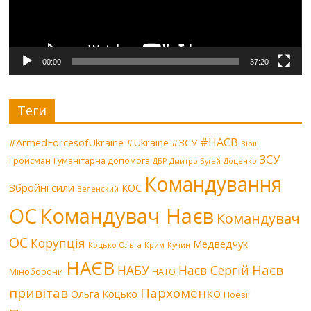
00:00
37:20
Теги
#НАЄВ
#ArmedForcesofUkraine
#Ukraine
#ЗСУ
Вірші
ЗСУ
Гройсман
Гуманітарна допомога
ДБР
Дмитро Бугай
Доценко
Командування
Збройні сили
КОС
Зеленский
Командувач Наєв
ОС
Командувач
ОС
Корупція
Медведчук
Коцько Ольга
Крим
Кучин
НАЄВ
Наєв
НАБУ
Наєв Сергій
Міноборони
НАТО
привітав
Пархоменко
Ольга Коцько
Поезії