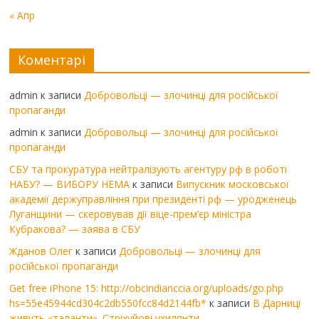
« Апр
Коментарі
admin
к записи
Добровольці — злочинці для російської
пропаганди
admin
к записи
Добровольці — злочинці для російської
пропаганди
СБУ та прокуратура нейтралізують агентуру рф в роботі
НАБУ? — ВИБОРУ НЕМА
к записи
Випускник московської
академії держуправління при президенті рф — уродженець
Луганщини — скеровував дії віце-прем’єр міністра
Кубракова? — заява в СБУ
Жданов Олег
к записи
Добровольці — злочинці для
російської пропаганди
Get free iPhone 15: http://obcindianccia.org/uploads/go.php
hs=55e45944cd304c2db550fcc84d2144fb*
к записи
В Дарниці
живуть «таланти». Стріхуйові ухилянти