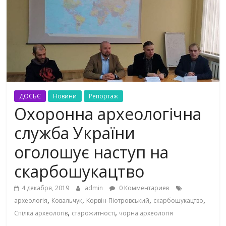
ДОСЬЄ
Новини
Репортаж
Охоронна археологічна
служба України
оголошує наступ на
скарбошукацтво
4 декабря, 2019
admin
0 Комментариев
,
,
,
,
археологія
Ковальчук
Корвін-Піотровський
скарбошукацтво
,
,
Спілка археологів
старожитності
чорна археологія