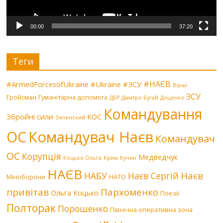
00:00
37:20
Теги
#НАЄВ
#ArmedForcesofUkraine
#Ukraine
#ЗСУ
Вірші
ЗСУ
Гройсман
Гуманітарна допомога
ДБР
Дмитро Бугай
Доценко
Командування
Збройні сили
КОС
Зеленский
Командувач Наєв
ОС
Командувач
ОС
Корупція
Медведчук
Коцько Ольга
Крим
Кучин
НАЄВ
Наєв
НАБУ
Наєв Сергій
Міноборони
НАТО
привітав
Пархоменко
Ольга Коцько
Поезії
Полторак
Порошенко
Північна оперативна зона