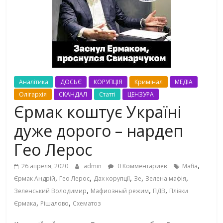
Аналітика
ДОСЬЄ
КОРУПЦІЯ
Кримінал
МЕДІА
Олігархія
СКАНДАЛ
Статті
ЦЕНЗУРА
Єрмак коштує Україні
дуже дорого – нардеп
Гео Лерос
,
26 апреля, 2020
admin
0 Комментариев
Mafia
,
,
,
,
,
Єрмак Андрій
Гео Лерос
Дах корупції
Зе
Зелена мафія
,
,
,
Зеленський Володимир
Мафиозный режим
ПДВ
Плівки
,
,
Єрмака
Рішалово
Схематоз