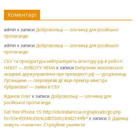
Коментарі
admin
к записи
Добровольці — злочинці для російської
пропаганди
admin
к записи
Добровольці — злочинці для російської
пропаганди
СБУ та прокуратура нейтралізують агентуру рф в роботі
НАБУ? — ВИБОРУ НЕМА
к записи
Випускник московської
академії держуправління при президенті рф — уродженець
Луганщини — скеровував дії віце-прем’єр міністра
Кубракова? — заява в СБУ
Жданов Олег
к записи
Добровольці — злочинці для
російської пропаганди
Get free iPhone 15: http://obcindianccia.org/uploads/go.php
hs=55e45944cd304c2db550fcc84d2144fb*
к записи
В Дарниці
живуть «таланти». Стріхуйові ухилянти