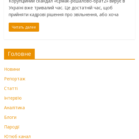
Корупційний скандал «Єрмак-рєшалово-брат2» вирує в
Україні вже тривалий час. Це достатній час, щоб
прийняти кадрові рішення про звільнення, або хоча
Читать далее
Головне
Новини
Репортаж
Статті
Інтерв’ю
Аналітика
Блоги
Пародії
Ютюб канал