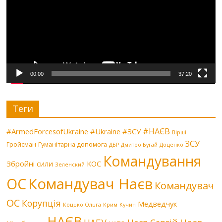
00:00
37:20
Теги
#НАЄВ
#ArmedForcesofUkraine
#Ukraine
#ЗСУ
Вірші
ЗСУ
Гройсман
Гуманітарна допомога
ДБР
Дмитро Бугай
Доценко
Командування
Збройні сили
КОС
Зеленский
Командувач Наєв
ОС
Командувач
ОС
Корупція
Медведчук
Коцько Ольга
Крим
Кучин
НАЄВ