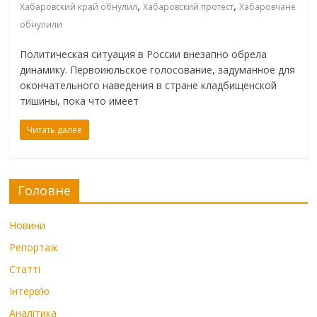
,
,
Хабаровский край обнулил
Хабаровский протест
Хабаровчане
обнулили
Политическая ситуация в России внезапно обрела
динамику. Первоиюльское голосование, задуманное для
окончательного наведения в стране кладбищенской
тишины, пока что имеет
Читать далее
Головне
Новини
Репортаж
Статті
Інтерв’ю
Аналітика