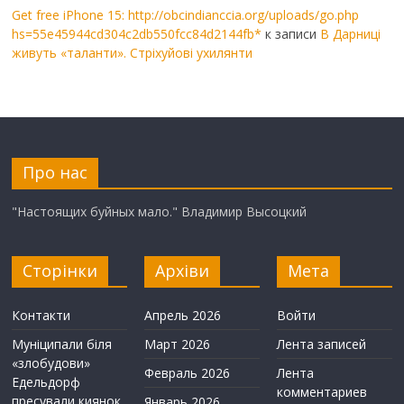
Get free iPhone 15: http://obcindianccia.org/uploads/go.php
hs=55e45944cd304c2db550fcc84d2144fb*
к записи
В Дарниці
живуть «таланти». Стріхуйові ухилянти
Про нас
"Настоящих буйных мало." Владимир Высоцкий
Сторінки
Архіви
Мета
Контакти
Апрель 2026
Войти
Муніципали біля
Март 2026
Лента записей
«злобудови»
Февраль 2026
Лента
Едельдорф
комментариев
пресували киянок
Январь 2026