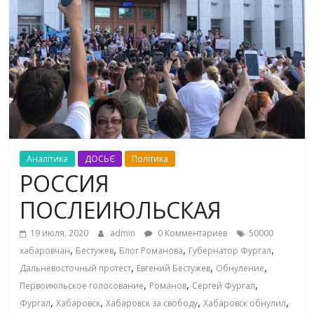
Аналітика
ДОСЬЄ
Політика
РОССИЯ
ПОСЛЕИЮЛЬСКАЯ
19 июля, 2020
admin
0 Комментариев
50000
,
,
,
,
хабаровчан
Бестужев
Блог Романова
Губернатор Фургал
,
,
,
Дальневосточный протест
Евгений Бестужев
Обнуление
,
,
,
Первоиюльское голосование
Романов
Сергей Фургал
,
,
,
,
Фургал
Хабаровск
Хабаровск за свободу
Хабаровск обнулил