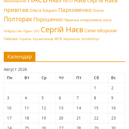
Наєв
НАБУ
Наєв Сергій
Міноборони
НАТО
привітав
Пархоменко
Ольга Коцько
Поезії
Полторак
Порошенко
Північна оперативна зона
Сергій Наєв
Сили оборони
Рейдерство
Рудич
СБУ
Смешко
ФСБ
Україна
Укрзалізниця
Харахаліль
Штейнберг
Календар
Август 2026
Пн
Вт
Ср
Чт
Пт
Сб
Вс
1
2
3
4
5
6
7
8
9
10
11
12
13
14
15
16
17
18
19
20
21
22
23
24
25
26
27
28
29
30