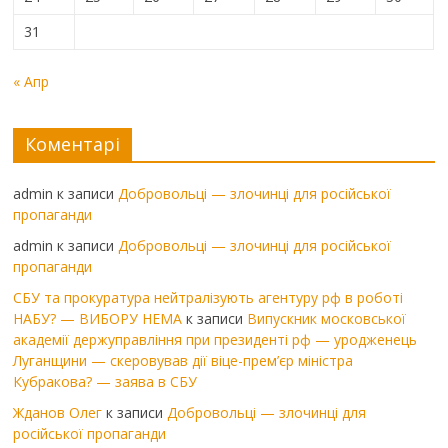
31
« Апр
Коментарі
admin
к записи
Добровольці — злочинці для російської
пропаганди
admin
к записи
Добровольці — злочинці для російської
пропаганди
СБУ та прокуратура нейтралізують агентуру рф в роботі
НАБУ? — ВИБОРУ НЕМА
к записи
Випускник московської
академії держуправління при президенті рф — уродженець
Луганщини — скеровував дії віце-прем’єр міністра
Кубракова? — заява в СБУ
Жданов Олег
к записи
Добровольці — злочинці для
російської пропаганди