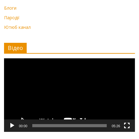
Блоги
Пародії
Ютюб канал
Відео
Видеоплеер
00:00
05:26