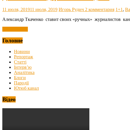
11 июля, 2019
11 июля, 2019
Игорь Рудич
2 комментария
1+1
,
Ва
Александр Ткаченко ставит своих «ручных» журналистов канди
Читать далее
Головне
Новини
Репортаж
Статті
Інтерв’ю
Аналітика
Блоги
Пародії
Ютюб канал
Відео