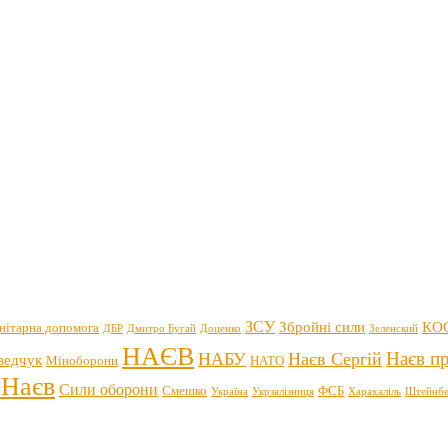
ЗСУ
Збройні сили
КО
нітарна допомога
ДБР
Дмитро Бугай
Доценко
Зеленский
НАЄВ
Наєв пр
НАБУ
Наєв Сергій
ведчук
Міноборони
НАТО
 Наєв
Сили оборони
Смешко
ФСБ
Україна
Укрзалізниця
Харахаліль
Штейнбе