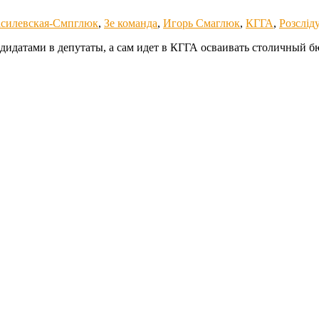
силевская-Смпглюк
,
Зе команда
,
Игорь Смаглюк
,
КГГА
,
Розслід
датами в депутаты, а сам идет в КГГА осваивать столичный бю