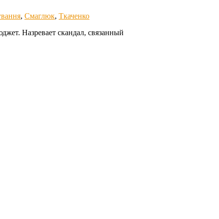
ування
,
Смаглюк
,
Ткаченко
джет. Назревает скандал, связанный