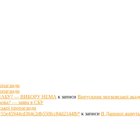
ропаганди
ропаганди
оті НАБУ? — ВИБОРУ НЕМА
к записи
Випускник московської акад
кова? — заява в СБУ
ської пропаганди
p hs=55e45944cd304c2db550fcc84d2144fb*
к записи
В Дарниці живуть