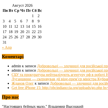
Август 2026
Пн
Вт
Ср
Чт
Пт
Сб
Вс
1
2
3
4
5
6
7
8
9
10
11
12
13
14
15
16
17
18
19
20
21
22
23
24
25
26
27
28
29
30
31
« Апр
Коментарі
admin
к записи
Добровольці — злочинці для російської п
admin
к записи
Добровольці — злочинці для російської п
СБУ та прокуратура нейтралізують агентуру рф в роб
Луганщини — скеровував дії віце-прем’єр міністра Кубра
Жданов Олег
к записи
Добровольці — злочинці для росій
Get free iPhone 15: http://obcindianccia.org/uploads/go.ph
Про нас
"Настоящих буйных мало." Владимир Высоцкий