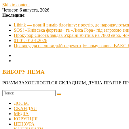
Skip to content
Четверг, 6 августа, 2026
Последние:
Libink — новий вимір блогінгу: простір, де народжуються 
SOS! «Київська фортеця» та «Лиса Гора» під загрозою з
Прокурор Сисоєв завдав Україні збитків на 7800 євро. Чо
01.01. 01.01.2026
Правосуддя на «швидкій перемотці»: чому голова ВАКС В
ВИБОРУ НЕМА
РОЗУМ ЗАХОПЛЮЄТЬСЯ СКЛАДНИМ, ДУША ПРАГНЕ П
ДОСЬЄ
СКАНДАЛ
МЕДІА
КОРУПЦІЯ
ЦЕНЗУРА