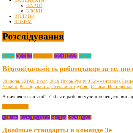
КАНДИДАТИ
ПАРТІЇ
БЛОКИ
ВПЛИВИ
ЛОБІЗМ
Розслідування
Блоги
ДОСЬЄ
Кримінал
СКАНДАЛ
Статті
Відповідальність роботодавця за те, що
28 июля, 2019
28 июля, 2019
Игорь Рудич
0 Комментариев
Безп
Україні
,
Розслідування
,
Розчавило трубою
,
Слюсар Нестеренко
А виявляється ніякої!.. Скільки разів ви чули про нещасні випа
Читать далее
ДОСЬЄ
КАНДИДАТИ
МЕДІА
СКАНДАЛ
Двойные стандарты в команде Зе