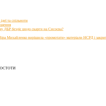
ідеї та спільноти
нищення
му ДБР бездіє щодо скарги на Сисоєва?
іра Михайленко вирішила «промотати» матеріали НСРД і закрити
РОСТОТИ