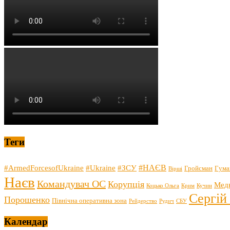
Теги
#НАЄВ
#ArmedForcesofUkraine
#Ukraine
#ЗСУ
Гройсман
Гума
Вірші
Наєв
Командувач ОС
Корупція
Мед
Коцько Ольга
Крим
Кучин
Сергій
Порошенко
Північна оперативна зона
Рейдерство
Рудич
СБУ
Календар