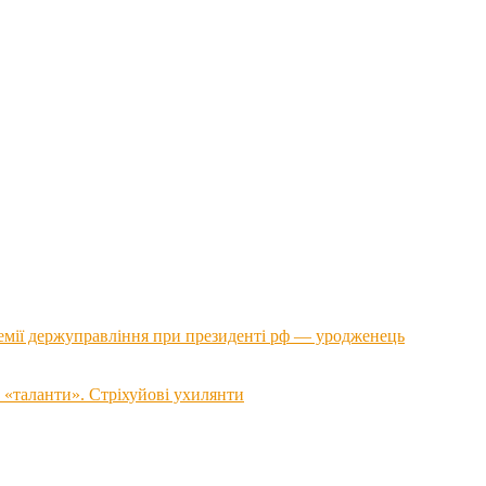
емії держуправління при президенті рф — уродженець
 «таланти». Стріхуйові ухилянти