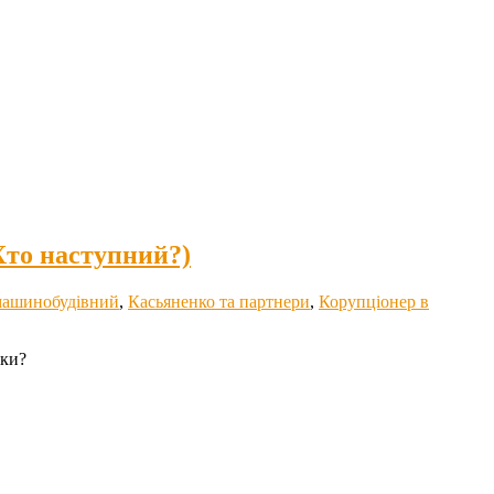
 Хто наступний?)
машинобудівний
,
Касьяненко та партнери
,
Корупціонер в
ики?