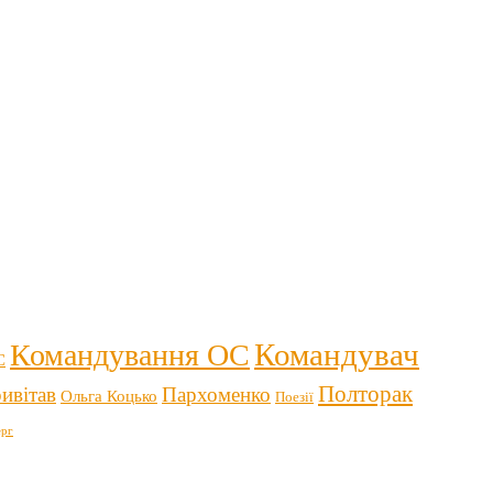
Командувач
Командування ОС
С
Полторак
ивітав
Пархоменко
Ольга Коцько
Поезії
рг