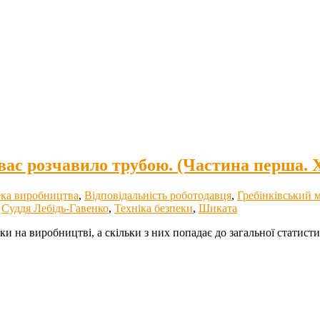
 вас розчавило трубою. (Частина перша.
ека виробництва
,
Відповідальність роботодавця
,
Гребінківський 
,
Суддя Лебідь-Гавенко
,
Техніка безпеки
,
Шиката
дки на виробництві, а скільки з них попадає до загальної статист