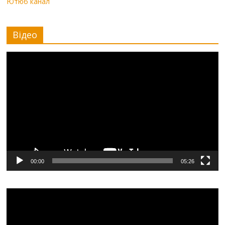
Ютюб канал
Відео
Видеоплеер
00:00
05:26
Видеоплеер