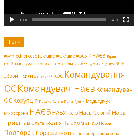
00:00
37:20
Теги
#НАЄВ
#ArmedForcesofUkraine
#Ukraine
#ЗСУ
Вірші
ЗСУ
Гройсман
Гуманітарна допомога
ДБР
Дмитро Бугай
Доценко
Командування
Збройні сили
КОС
Зеленский
Командувач Наєв
ОС
Командувач
ОС
Корупція
Медведчук
Коцько Ольга
Крим
Кучин
НАЄВ
Наєв
НАБУ
Наєв Сергій
Міноборони
НАТО
привітав
Пархоменко
Ольга Коцько
Поезії
Полторак
Порошенко
Північна оперативна зона