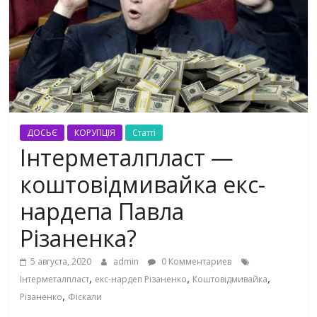
ДОСЬЄ
КОРУПЦІЯ
Статті
Інтерметалпласт —
коштовідмивайка екс-
нардепа Павла
Різаненка?
5 августа, 2020
admin
0 Комментариев
,
,
,
Інтерметалпласт
екс-нардеп Різаненко
Коштовідмивайка
,
Різаненко
Фіскали