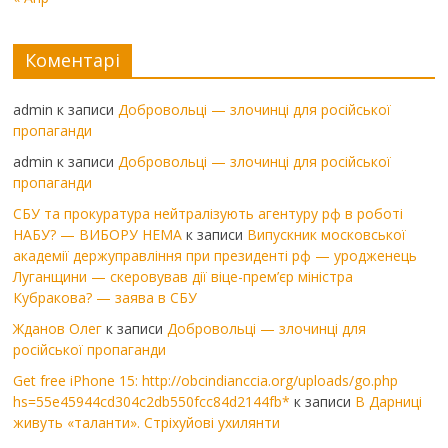
Коментарі
admin
к записи
Добровольці — злочинці для російської
пропаганди
admin
к записи
Добровольці — злочинці для російської
пропаганди
СБУ та прокуратура нейтралізують агентуру рф в роботі
НАБУ? — ВИБОРУ НЕМА
к записи
Випускник московської
академії держуправління при президенті рф — уродженець
Луганщини — скеровував дії віце-прем’єр міністра
Кубракова? — заява в СБУ
Жданов Олег
к записи
Добровольці — злочинці для
російської пропаганди
Get free iPhone 15: http://obcindianccia.org/uploads/go.php
hs=55e45944cd304c2db550fcc84d2144fb*
к записи
В Дарниці
живуть «таланти». Стріхуйові ухилянти