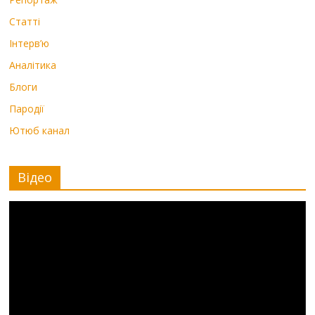
Статті
Інтерв’ю
Аналітика
Блоги
Пародії
Ютюб канал
Відео
Видеоплеер