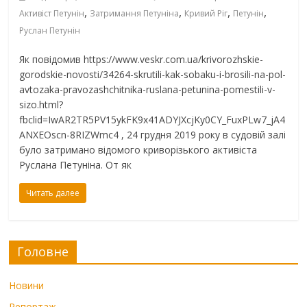
,
,
,
,
Активіст Петунін
Затримання Петуніна
Кривий Ріг
Петунін
Руслан Петунін
Як повідомив https://www.veskr.com.ua/krivorozhskie-
gorodskie-novosti/34264-skrutili-kak-sobaku-i-brosili-na-pol-
avtozaka-pravozashchitnika-ruslana-petunina-pomestili-v-
sizo.html?
fbclid=IwAR2TR5PV15ykFK9x41ADYJXcjKy0CY_FuxPLw7_jA4
ANXEOscn-8RIZWmc4 , 24 грудня 2019 року в судовій залі
було затримано відомого криворізького активіста
Руслана Петуніна. От як
Читать далее
Головне
Новини
Репортаж