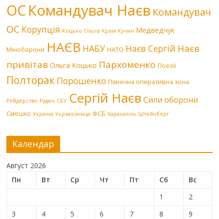
Командувач Наєв
ОС
Командувач
ОС
Корупція
Медведчук
Коцько Ольга
Крим
Кучин
НАЄВ
Наєв
НАБУ
Наєв Сергій
Міноборони
НАТО
привітав
Пархоменко
Ольга Коцько
Поезії
Полторак
Порошенко
Північна оперативна зона
Сергій Наєв
Сили оборони
Рейдерство
Рудич
СБУ
Смешко
ФСБ
Україна
Укрзалізниця
Харахаліль
Штейнберг
Календар
Август 2026
Пн
Вт
Ср
Чт
Пт
Сб
Вс
1
2
3
4
5
6
7
8
9