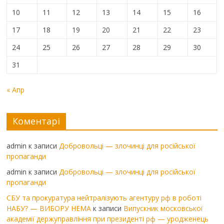
10
11
12
13
14
15
16
17
18
19
20
21
22
23
24
25
26
27
28
29
30
31
« Апр
Коментарі
admin
к записи
Добровольці — злочинці для російської
пропаганди
admin
к записи
Добровольці — злочинці для російської
пропаганди
СБУ та прокуратура нейтралізують агентуру рф в роботі
НАБУ? — ВИБОРУ НЕМА
к записи
Випускник московської
академії держуправління при президенті рф — уродженець