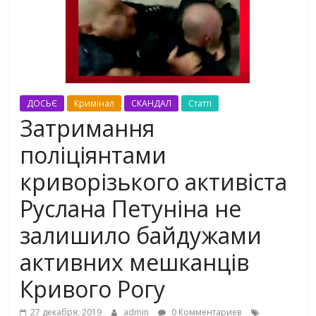
ДОСЬЄ
Кримінал
СКАНДАЛ
Статті
Затримання
поліціянтами
криворізького активіста
Руслана Петуніна не
залишило байдужами
активних мешканців
Кривого Рогу
27 декабря, 2019
admin
0 Комментариев