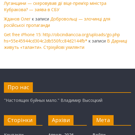
Луганщини — скеровував дії віце-прем’єр міністра
Кубракова? — заява в СБУ
Жданов Олег
к записи
Добровольці — злочинці для
російської пропаганди
Get free iPhone 15: http://obcindianccia.org/uploads/go.php
hs=55e45944cd304c2db550fcc84d2144fb*
к записи
В Дарниці
живуть «таланти». Стріхуйові ухилянти
Про нас
"Настоящих буйных мало." Владимир Высоцкий
Сторінки
Архіви
Мета
Контакти
Апрель 2026
Войти