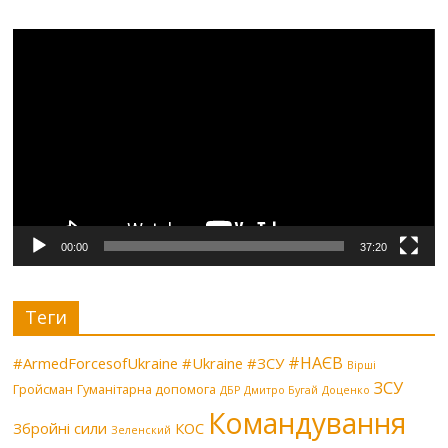
Видеоплеер
00:00
37:20
Теги
#НАЄВ
#ArmedForcesofUkraine
#Ukraine
#ЗСУ
Вірші
ЗСУ
Гройсман
Гуманітарна допомога
ДБР
Дмитро Бугай
Доценко
Командування
Збройні сили
КОС
Зеленский