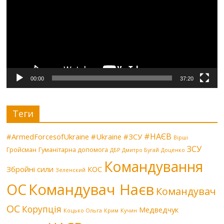
00:00
37:20
Теги
#НАЄВ
#ArmedForcesofUkraine
#Ukraine
#ЗСУ
Вірші
ЗСУ
Гройсман
Гуманітарна допомога
ДБР
Дмитро Бугай
Доценко
Командування
Збройні сили
КОС
Зеленский
Командувач Наєв
ОС
Командувач
ОС
Корупція
Медведчук
Коцько Ольга
Крим
Кучин