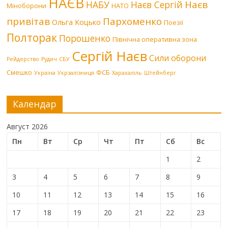
НАЄВ
Наєв
НАБУ
Наєв Сергій
Міноборони
НАТО
привітав
Пархоменко
Ольга Коцько
Поезії
Полторак
Порошенко
Північна оперативна зона
Сергій Наєв
Сили оборони
Рейдерство
Рудич
СБУ
Смешко
ФСБ
Україна
Укрзалізниця
Харахаліль
Штейнберг
Календар
Август 2026
Пн
Вт
Ср
Чт
Пт
Сб
Вс
1
2
3
4
5
6
7
8
9
10
11
12
13
14
15
16
17
18
19
20
21
22
23