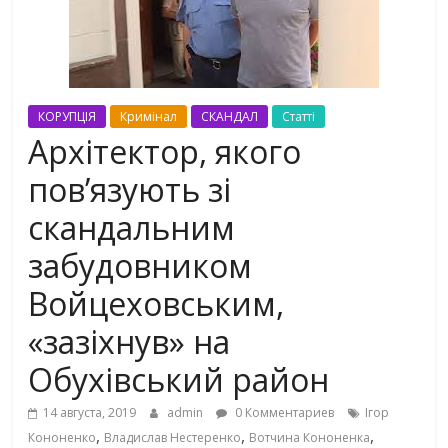
КОРУПЦІЯ
Кримінал
СКАНДАЛ
Статті
Архітектор, якого
пов’язують зі
скандальним
забудовником
Войцеховським,
«зазіхнув» на
Обухівський район
14 августа, 2019
admin
0 Комментариев
Ігор
,
,
,
Кононенко
Владислав Нестеренко
Вотчина Кононенка