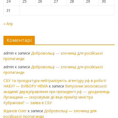
24
25
26
27
28
29
30
31
« Апр
Коментарі
admin
к записи
Добровольці — злочинці для російської
пропаганди
admin
к записи
Добровольці — злочинці для російської
пропаганди
СБУ та прокуратура нейтралізують агентуру рф в роботі
НАБУ? — ВИБОРУ НЕМА
к записи
Випускник московської
академії держуправління при президенті рф — уродженець
Луганщини — скеровував дії віце-прем’єр міністра
Кубракова? — заява в СБУ
Жданов Олег
к записи
Добровольці — злочинці для
російської пропаганди