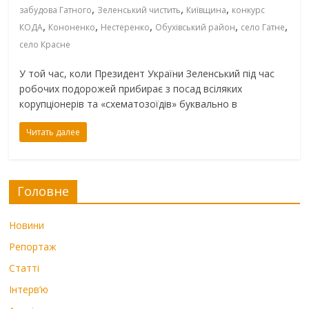
,
,
,
забудова Гатного
Зеленський чистить
Київщина
конкурс
,
,
,
,
,
КОДА
Кононенко
Нестеренко
Обухівський район
село Гатне
село Красне
У той час, коли Президент України Зеленський під час
робочих подорожей прибирає з посад всіляких
корупціонерів та «схематозоїдів» буквально в
Читать далее
Головне
Новини
Репортаж
Статті
Інтерв’ю