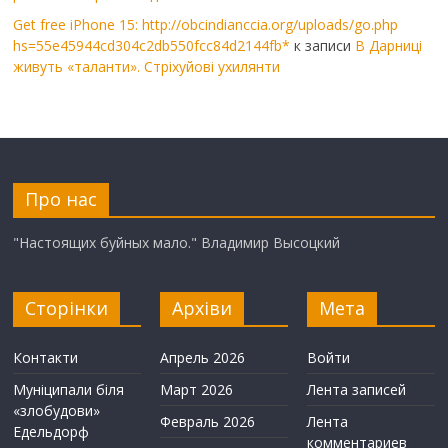
Get free iPhone 15: http://obcindianccia.org/uploads/go.php
hs=55e45944cd304c2db550fcc84d2144fb*
к записи
В Дарниці
живуть «таланти». Стріхуйові ухилянти
Про нас
"Настоящих буйных мало." Владимир Высоцкий
Сторінки
Архіви
Мета
Контакти
Апрель 2026
Войти
Муніципали біля
Март 2026
Лента записей
«злобудови»
Февраль 2026
Лента
Едельдорф
комментариев