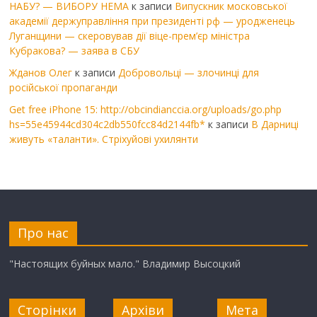
НАБУ? — ВИБОРУ НЕМА
к записи
Випускник московської
академії держуправління при президенті рф — уродженець
Луганщини — скеровував дії віце-прем’єр міністра
Кубракова? — заява в СБУ
Жданов Олег
к записи
Добровольці — злочинці для
російської пропаганди
Get free iPhone 15: http://obcindianccia.org/uploads/go.php
hs=55e45944cd304c2db550fcc84d2144fb*
к записи
В Дарниці
живуть «таланти». Стріхуйові ухилянти
Про нас
"Настоящих буйных мало." Владимир Высоцкий
Сторінки
Архіви
Мета