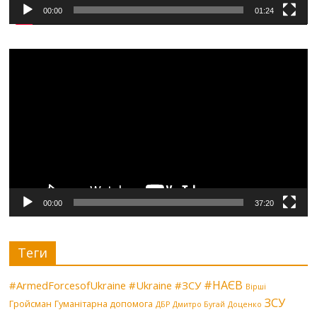
00:00
01:24
Видеоплеер
00:00
37:20
Теги
#НАЄВ
#ArmedForcesofUkraine
#Ukraine
#ЗСУ
Вірші
ЗСУ
Гройсман
Гуманітарна допомога
ДБР
Дмитро Бугай
Доценко