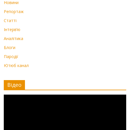
Новини
Репортаж
Статті
Інтерв’ю
Аналітика
Блоги
Пародії
Ютюб канал
Відео
Видеоплеер