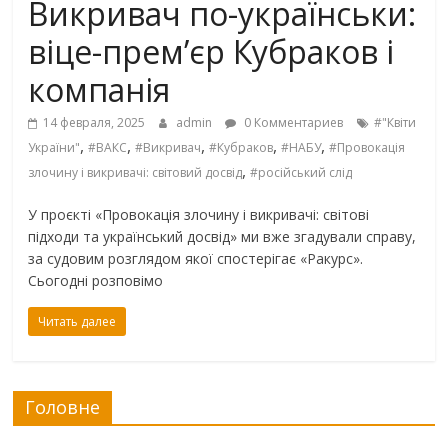
Викривач по-українськи:
віце-прем’єр Кубраков і
компанія
14 февраля, 2025
admin
0 Комментариев
#"Квіти
,
,
,
,
,
України"
#ВАКС
#Викривач
#Кубраков
#НАБУ
#Провокація
,
злочину і викривачі: світовий досвід
#російський слід
У проєкті «Провокація злочину і викривачі: світові
підходи та український досвід» ми вже згадували справу,
за судовим розглядом якої спостерігає «Ракурс».
Сьогодні розповімо
Читать далее
Головне