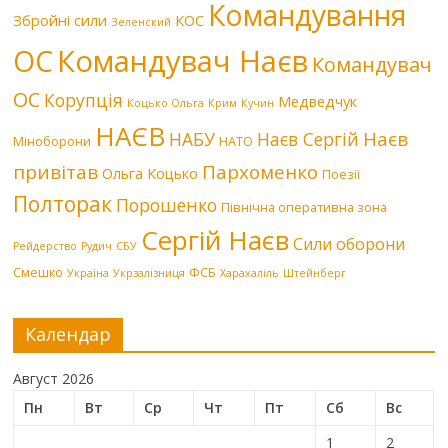
Командування
Збройні сили
КОС
Зеленский
Командувач Наєв
ОС
Командувач
ОС
Корупція
Медведчук
Коцько Ольга
Крим
Кучин
НАЄВ
Наєв
НАБУ
Наєв Сергій
Міноборони
НАТО
привітав
Пархоменко
Ольга Коцько
Поезії
Полторак
Порошенко
Північна оперативна зона
Сергій Наєв
Сили оборони
Рейдерство
Рудич
СБУ
Смешко
ФСБ
Україна
Укрзалізниця
Харахаліль
Штейнберг
Календар
Август 2026
Пн
Вт
Ср
Чт
Пт
Сб
Вс
1
2