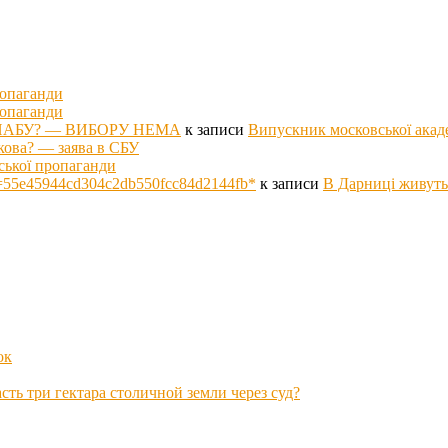
ропаганди
ропаганди
оті НАБУ? — ВИБОРУ НЕМА
к записи
Випускник московської акад
кова? — заява в СБУ
ської пропаганди
p hs=55e45944cd304c2db550fcc84d2144fb*
к записи
В Дарниці живуть
ок
ть три гектара столичной земли через суд?