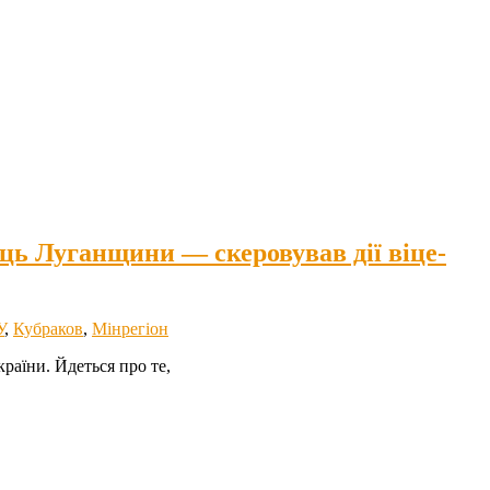
ць Луганщини — скеровував дії віце-
У
,
Кубраков
,
Мінрегіон
раїни. Йдеться про те,