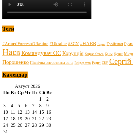
Теги
#НАЄВ
#ArmedForcesofUkraine
#Ukraine
#ЗСУ
Гройсман
Гума
Вірші
Наєв
Командувач ОС
Корупція
Мед
Коцько Ольга
Крим
Кучин
Сергій
Порошенко
Північна оперативна зона
Рейдерство
Рудич
СБУ
Календар
Август 2026
Пн
Вт
Ср
Чт
Пт
Сб
Вс
1
2
3
4
5
6
7
8
9
10
11
12
13
14
15
16
17
18
19
20
21
22
23
24
25
26
27
28
29
30
31