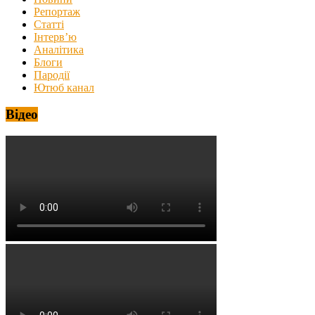
Репортаж
Статті
Інтерв’ю
Аналітика
Блоги
Пародії
Ютюб канал
Відео