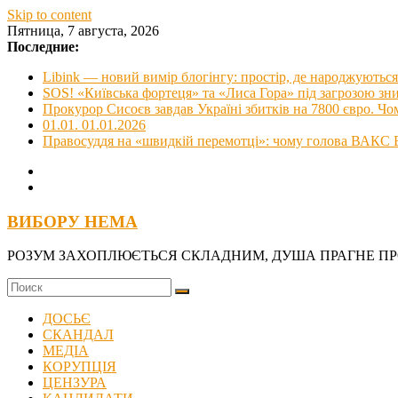
Skip to content
Пятница, 7 августа, 2026
Последние:
Libink — новий вимір блогінгу: простір, де народжуються 
SOS! «Київська фортеця» та «Лиса Гора» під загрозою з
Прокурор Сисоєв завдав Україні збитків на 7800 євро. Чо
01.01. 01.01.2026
Правосуддя на «швидкій перемотці»: чому голова ВАКС В
ВИБОРУ НЕМА
РОЗУМ ЗАХОПЛЮЄТЬСЯ СКЛАДНИМ, ДУША ПРАГНЕ П
ДОСЬЄ
СКАНДАЛ
МЕДІА
КОРУПЦІЯ
ЦЕНЗУРА