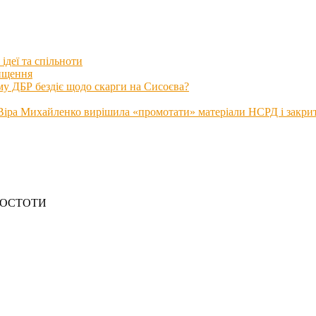
ідеї та спільноти
нищення
му ДБР бездіє щодо скарги на Сисоєва?
іра Михайленко вирішила «промотати» матеріали НСРД і закрити
РОСТОТИ