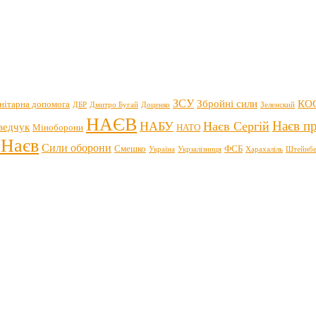
ЗСУ
Збройні сили
КО
нітарна допомога
ДБР
Дмитро Бугай
Доценко
Зеленский
НАЄВ
Наєв пр
НАБУ
Наєв Сергій
ведчук
Міноборони
НАТО
 Наєв
Сили оборони
Смешко
ФСБ
Україна
Укрзалізниця
Харахаліль
Штейнбе