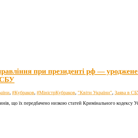
равління при президенті рф — уроджене
 СБУ
аїни
,
#Кубраков
,
#МіністрКубраков
,
"Квіти України"
,
Заява в СБ
инів, що їх передбачено низкою статей Кримінального кодексу Ук