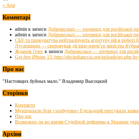
« Апр
Коментарі
admin
к записи
Добровольці — злочинці для російської п
admin
к записи
Добровольці — злочинці для російської п
СБУ та прокуратура нейтралізують агентуру рф в роб
Луганщини — скеровував дії віце-прем’єр міністра Кубра
Жданов Олег
к записи
Добровольці — злочинці для росій
Get free iPhone 15: http://obcindianccia.org/uploads/go.ph
Про нас
"Настоящих буйных мало." Владимир Высоцкий
Сторінки
Контакти
Муніципали біля «злобудови» Едельдорф пресували киян
Про нас
Возможно ли во время Судебной реформы в Украине украс
Архіви