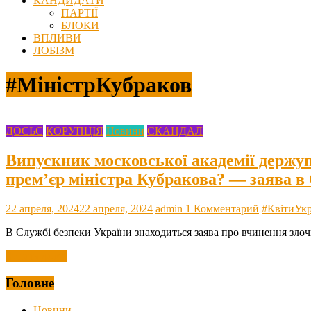
КАНДИДАТИ
ПАРТІЇ
БЛОКИ
ВПЛИВИ
ЛОБІЗМ
#МіністрКубраков
ДОСЬЄ
КОРУПЦІЯ
Новини
СКАНДАЛ
Випускник московської академії держуп
прем’єр міністра Кубракова? — заява в
22 апреля, 2024
22 апреля, 2024
admin
1 Комментарий
#КвітиУкр
В Службі безпеки України знаходиться заява про вчинення злоч
Читать далее
Головне
Новини