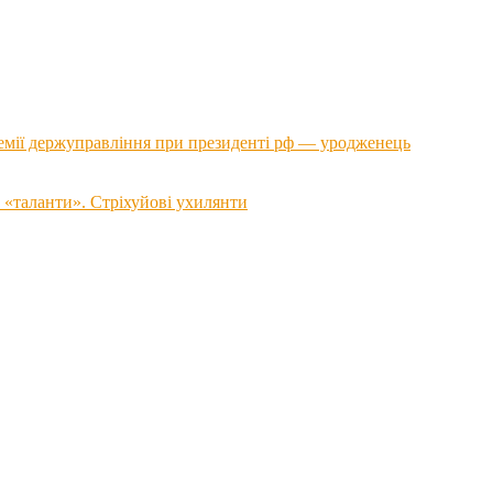
емії держуправління при президенті рф — уродженець
 «таланти». Стріхуйові ухилянти