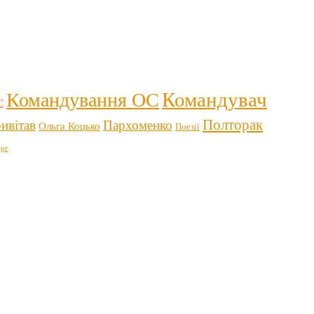
Командувач
Командування ОС
С
Полторак
ивітав
Пархоменко
Ольга Коцько
Поезії
рг