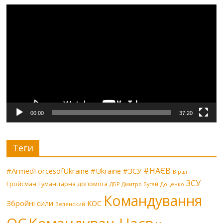
Видеоплеер
00:00
37:20
Теги
#НАЄВ
#ArmedForcesofUkraine
#Ukraine
#ЗСУ
Вірші
ЗСУ
Гройсман
Гуманітарна допомога
ДБР
Дмитро Бугай
Доценко
Командування
Збройні сили
КОС
Зеленский