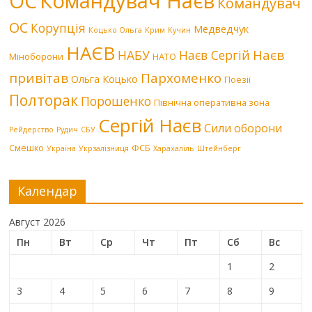
Командувач Наєв
ОС
Командувач
ОС
Корупція
Медведчук
Коцько Ольга
Крим
Кучин
НАЄВ
Наєв
НАБУ
Наєв Сергій
Міноборони
НАТО
привітав
Пархоменко
Ольга Коцько
Поезії
Полторак
Порошенко
Північна оперативна зона
Сергій Наєв
Сили оборони
Рейдерство
Рудич
СБУ
Смешко
ФСБ
Україна
Укрзалізниця
Харахаліль
Штейнберг
Календар
Август 2026
Пн
Вт
Ср
Чт
Пт
Сб
Вс
1
2
3
4
5
6
7
8
9