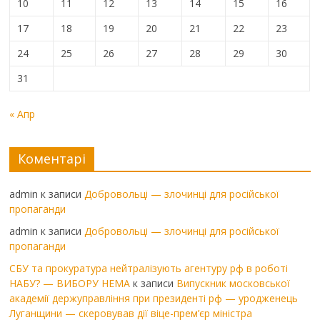
10
11
12
13
14
15
16
17
18
19
20
21
22
23
24
25
26
27
28
29
30
31
« Апр
Коментарі
admin
к записи
Добровольці — злочинці для російської
пропаганди
admin
к записи
Добровольці — злочинці для російської
пропаганди
СБУ та прокуратура нейтралізують агентуру рф в роботі
НАБУ? — ВИБОРУ НЕМА
к записи
Випускник московської
академії держуправління при президенті рф — уродженець
Луганщини — скеровував дії віце-прем’єр міністра