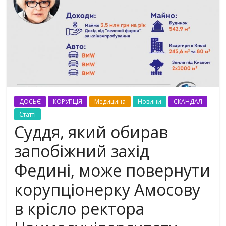
ДОСЬЄ
КОРУПЦІЯ
Медицина
Новини
СКАНДАЛ
Статті
Суддя, який обирав
запобіжний захід
Федині, може повернути
корупціонерку Амосову
в крісло ректора