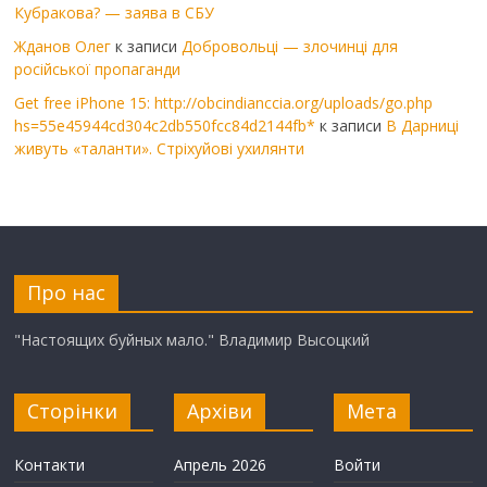
Кубракова? — заява в СБУ
Жданов Олег
к записи
Добровольці — злочинці для
російської пропаганди
Get free iPhone 15: http://obcindianccia.org/uploads/go.php
hs=55e45944cd304c2db550fcc84d2144fb*
к записи
В Дарниці
живуть «таланти». Стріхуйові ухилянти
Про нас
"Настоящих буйных мало." Владимир Высоцкий
Сторінки
Архіви
Мета
Контакти
Апрель 2026
Войти