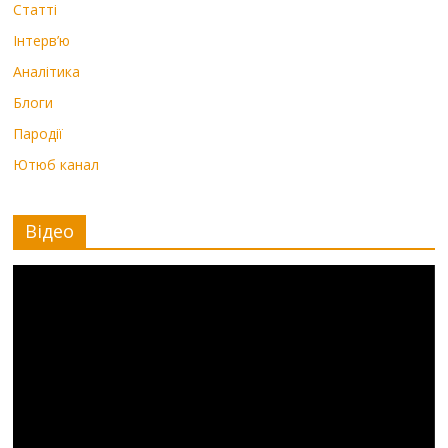
Статті
Інтерв’ю
Аналітика
Блоги
Пародії
Ютюб канал
Відео
Видеоплеер