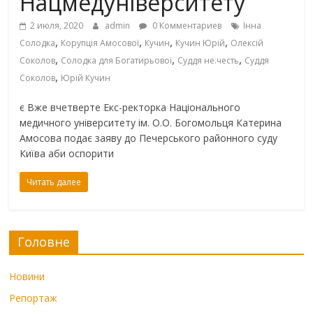
Нацмедуніверситету
2 июля, 2020
admin
0 Комментариев
Інна
,
,
,
,
Солодка
Корупція Амосової
Кучин
Кучин Юрій
Олексій
,
,
,
Соколов
Солодка для Богатирьової
Суддя не.честь
Суддя
,
Соколов
Юрій Кучин
є Вже вчетверте Екс-ректорка Національного
медичного університету ім. О.О. Богомольця Катерина
Амосова подає заяву до Печерського районного суду
Київа аби оспорити
Читать далее
Головне
Новини
Репортаж