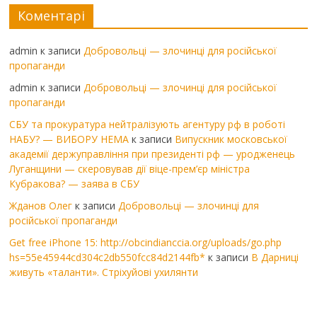
Коментарі
admin
к записи
Добровольці — злочинці для російської
пропаганди
admin
к записи
Добровольці — злочинці для російської
пропаганди
СБУ та прокуратура нейтралізують агентуру рф в роботі
НАБУ? — ВИБОРУ НЕМА
к записи
Випускник московської
академії держуправління при президенті рф — уродженець
Луганщини — скеровував дії віце-прем’єр міністра
Кубракова? — заява в СБУ
Жданов Олег
к записи
Добровольці — злочинці для
російської пропаганди
Get free iPhone 15: http://obcindianccia.org/uploads/go.php
hs=55e45944cd304c2db550fcc84d2144fb*
к записи
В Дарниці
живуть «таланти». Стріхуйові ухилянти