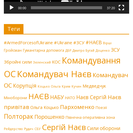
00:00
37:20
Теги
#НАЄВ
#ArmedForcesofUkraine
#Ukraine
#ЗСУ
Вірші
ЗСУ
Гройсман
Гуманітарна допомога
ДБР
Дмитро Бугай
Доценко
Командування
Збройні сили
КОС
Зеленский
Командувач Наєв
ОС
Командувач
ОС
Корупція
Медведчук
Коцько Ольга
Крим
Кучин
НАЄВ
Наєв
НАБУ
Наєв Сергій
Міноборони
НАТО
привітав
Пархоменко
Ольга Коцько
Поезії
Полторак
Порошенко
Північна оперативна зона
Сергій Наєв
Сили оборони
Рейдерство
Рудич
СБУ