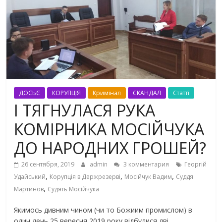
ДОСЬЄ
КОРУПЦІЯ
Кримінал
СКАНДАЛ
Статті
І ТЯГНУЛАСЯ РУКА
КОМІРНИКА МОСІЙЧУКА
ДО НАРОДНИХ ГРОШЕЙ?
26 сентября, 2019
admin
3 комментария
Георгій
,
,
,
Удайський
Корупція в Держрезерві
Мосійчук Вадим
Суддя
,
Мартинов
Судять Мосійчука
Якимось дивним чином (чи то Божиим промислом) в
один день 25 вересня 2019 року відбулися дві