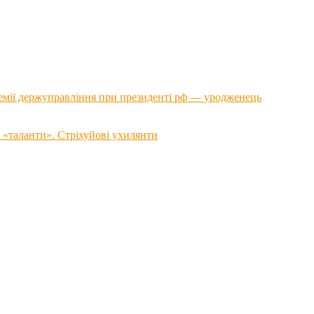
емії держуправління при президенті рф — уродженець
 «таланти». Стріхуйові ухилянти