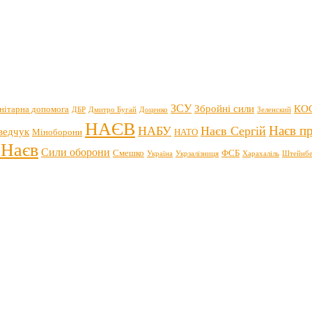
ЗСУ
Збройні сили
КО
нітарна допомога
ДБР
Дмитро Бугай
Доценко
Зеленский
НАЄВ
Наєв пр
НАБУ
Наєв Сергій
ведчук
Міноборони
НАТО
 Наєв
Сили оборони
Смешко
ФСБ
Україна
Укрзалізниця
Харахаліль
Штейнбе