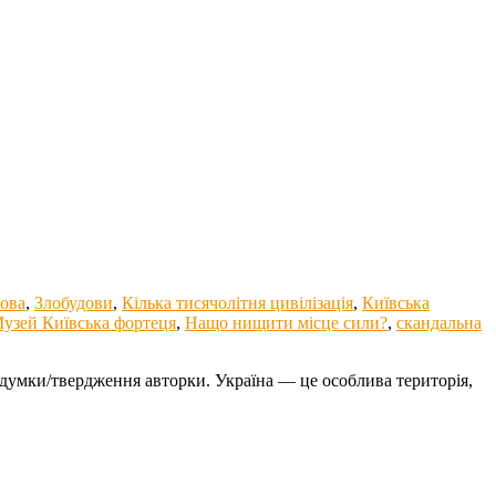
ова
,
Злобудови
,
Кілька тисячолітня цивілізація
,
Київська
узей Київська фортеця
,
Нащо нищити місце сили?
,
скандальна
думки/твердження авторки. Україна — це особлива територія,