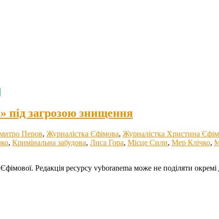
і
» під загрозою знищення
Дмитро Перов
,
Журналістка Єфімова
,
Журналістка Христина Єфім
ко
,
Кримінальна забудова
,
Лиса Гора
,
Місце Сили
,
Мер Клічко
,
М
фімової. Редакція ресурсу vyboranema може не поділяти окремі 