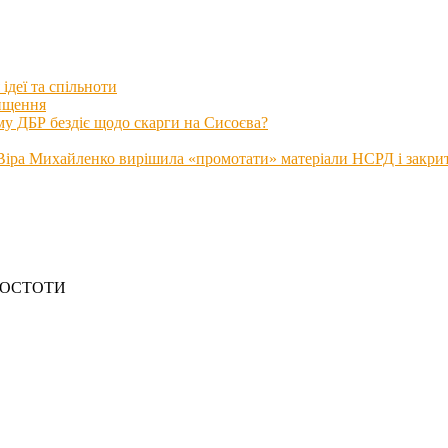
ідеї та спільноти
нищення
му ДБР бездіє щодо скарги на Сисоєва?
іра Михайленко вирішила «промотати» матеріали НСРД і закрити
РОСТОТИ