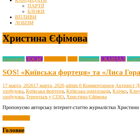
КАНДИДАТИ
ПАРТІЇ
БЛОКИ
ВПЛИВИ
ЛОБІЗМ
Христина Єфімова
Аналітика
ДОСЬЄ
Злобудови
Київ
Репортаж
СКАНДАЛ
Статт
SOS! «Київська фортеця» та «Лиса Гора
17 марта, 2026
17 марта, 2026
admin
0 Комментариев
Активіст 
злобудова
,
Київська фортеця
,
Київська цивілізація
,
Клічко
,
Клич
злобудова
,
Терентьєв у СІЗО
,
Христина Єфімова
Пропонуємо авторську інтернет-статтю журналістки Христини Є
Читать далее
Головне