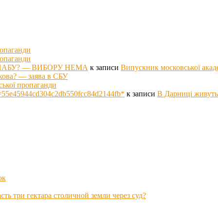
ропаганди
ропаганди
оті НАБУ? — ВИБОРУ НЕМА
к записи
Випускник московської акад
кова? — заява в СБУ
ської пропаганди
p hs=55e45944cd304c2db550fcc84d2144fb*
к записи
В Дарниці живуть
ок
ть три гектара столичной земли через суд?