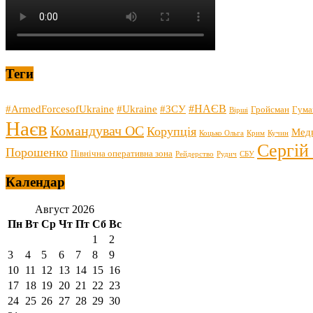
Теги
#НАЄВ
#ArmedForcesofUkraine
#Ukraine
#ЗСУ
Гройсман
Гума
Вірші
Наєв
Командувач ОС
Корупція
Мед
Коцько Ольга
Крим
Кучин
Сергій
Порошенко
Північна оперативна зона
Рейдерство
Рудич
СБУ
Календар
Август 2026
Пн
Вт
Ср
Чт
Пт
Сб
Вс
1
2
3
4
5
6
7
8
9
10
11
12
13
14
15
16
17
18
19
20
21
22
23
24
25
26
27
28
29
30