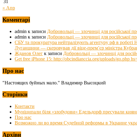
31
« Апр
Коментарі
admin
к записи
Добровольці — злочинці для російської п
admin
к записи
Добровольці — злочинці для російської п
СБУ та прокуратура нейтралізують агентуру рф в роб
Луганщини — скеровував дії віце-прем’єр міністра Кубра
Жданов Олег
к записи
Добровольці — злочинці для росій
Get free iPhone 15: http://obcindianccia.org/uploads/go.ph
Про нас
"Настоящих буйных мало." Владимир Высоцкий
Сторінки
Контакти
Муніципали біля «злобудови» Едельдорф пресували киян
Про нас
Возможно ли во время Судебной реформы в Украине украс
Архіви