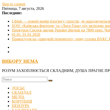
Skip to content
Пятница, 7 августа, 2026
Последние:
Libink — новий вимір блогінгу: простір, де народжуються 
SOS! «Київська фортеця» та «Лиса Гора» під загрозою з
Прокурор Сисоєв завдав Україні збитків на 7800 євро. Чо
01.01. 01.01.2026
Правосуддя на «швидкій перемотці»: чому голова ВАКС В
ВИБОРУ НЕМА
РОЗУМ ЗАХОПЛЮЄТЬСЯ СКЛАДНИМ, ДУША ПРАГНЕ П
ДОСЬЄ
СКАНДАЛ
МЕДІА
КОРУПЦІЯ
ЦЕНЗУРА