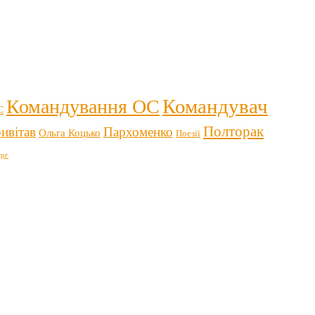
Командувач
Командування ОС
С
Полторак
ивітав
Пархоменко
Ольга Коцько
Поезії
рг