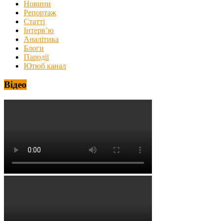
Новини
Репортаж
Статті
Інтерв’ю
Аналітика
Блоги
Пародії
Ютюб канал
Відео