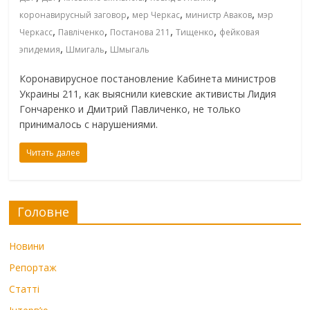
,
,
,
коронавирусный заговор
мер Черкас
министр Аваков
мэр
,
,
,
,
Черкасс
Павліченко
Постанова 211
Тищенко
фейковая
,
,
эпидемия
Шмигаль
Шмыгаль
Коронавирусное постановление Кабинета министров
Украины 211, как выяснили киевские активисты Лидия
Гончаренко и Дмитрий Павличенко, не только
принималось с нарушениями.
Читать далее
Головне
Новини
Репортаж
Статті