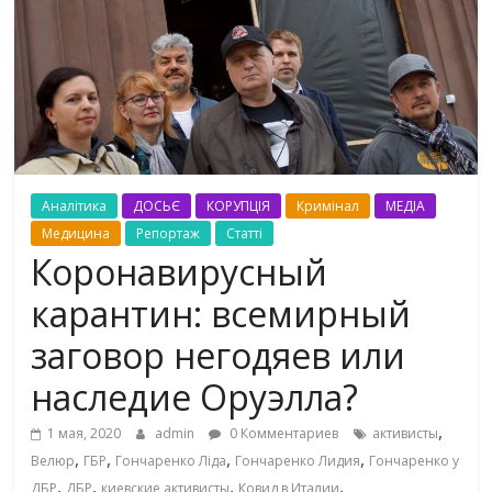
Аналітика
ДОСЬЄ
КОРУПЦІЯ
Кримінал
МЕДІА
Медицина
Репортаж
Статті
Коронавирусный
карантин: всемирный
заговор негодяев или
наследие Оруэлла?
,
1 мая, 2020
admin
0 Комментариев
активисты
,
,
,
,
Велюр
ГБР
Гончаренко Ліда
Гончаренко Лидия
Гончаренко у
,
,
,
,
ДБР
ДБР
киевские активисты
Ковид в Италии