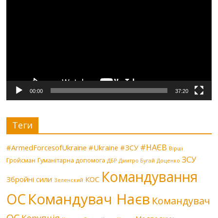
00:00
37:20
Теги
#НАЄВ
#ArmedForcesofUkraine
#Ukraine
#ЗСУ
Вірші
ЗСУ
Гройсман
Гуманітарна допомога
ДБР
Дмитро Бугай
Доценко
Командування
Збройні сили
КОС
Зеленский
Командувач Наєв
ОС
Командувач
ОС
Корупція