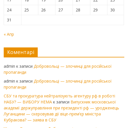
24
25
26
27
28
29
30
31
« Апр
Коментарі
admin
к записи
Добровольці — злочинці для російської
пропаганди
admin
к записи
Добровольці — злочинці для російської
пропаганди
СБУ та прокуратура нейтралізують агентуру рф в роботі
НАБУ? — ВИБОРУ НЕМА
к записи
Випускник московської
академії держуправління при президенті рф — уродженець
Луганщини — скеровував дії віце-прем’єр міністра
Кубракова? — заява в СБУ