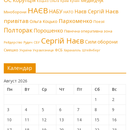
Медведчук
Коцько Ольга
Крим
Кучин
НАЄВ
Наєв
НАБУ
Наєв Сергій
Міноборони
НАТО
привітав
Пархоменко
Ольга Коцько
Поезії
Полторак
Порошенко
Північна оперативна зона
Сергій Наєв
Сили оборони
Рейдерство
Рудич
СБУ
Смешко
ФСБ
Україна
Укрзалізниця
Харахаліль
Штейнберг
Календар
Август 2026
Пн
Вт
Ср
Чт
Пт
Сб
Вс
1
2
3
4
5
6
7
8
9
10
11
12
13
14
15
16
17
18
19
20
21
22
23