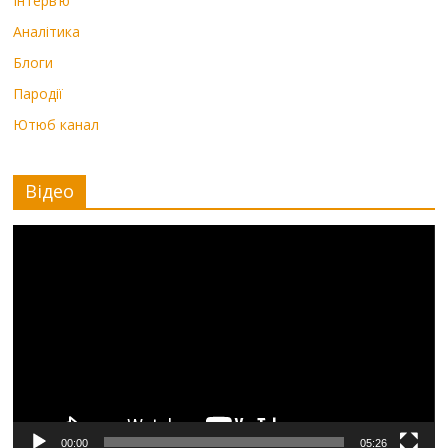
Інтерв’ю
Аналітика
Блоги
Пародії
Ютюб канал
Відео
Видеоплеер
00:00
05:26