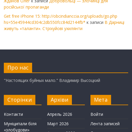
Жданов Олег
к записи
Добровольці — злочинці для
російської пропаганди
Get free iPhone 15: http://obcindianccia.org/uploads/go.php
hs=55e45944cd304c2db550fcc84d2144fb*
к записи
В Дарниці
живуть «таланти». Стріхуйові ухилянти
Про нас
"Настоящих буйных мало." Владимир Высоцкий
Сторінки
Архіви
Мета
Контакти
Апрель 2026
Войти
Муніципали біля
Март 2026
Лента записей
«злобудови»