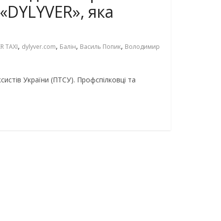
«DYLYVER», яка
,
,
,
,
R TAXI
dylyver.com
Балін
Василь Попик
Володимир
систів України (ПТСУ). Профспілковці та