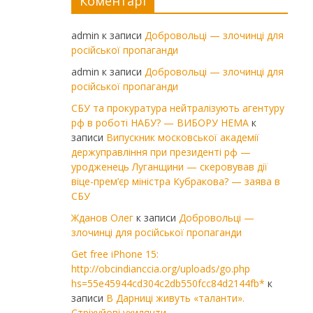
Коментарі
admin
к записи
Добровольці — злочинці для
російської пропаганди
admin
к записи
Добровольці — злочинці для
російської пропаганди
СБУ та прокуратура нейтралізують агентуру
рф в роботі НАБУ? — ВИБОРУ НЕМА
к
записи
Випускник московської академії
держуправління при президенті рф —
уродженець Луганщини — скеровував дії
віце-прем’єр міністра Кубракова? — заява в
СБУ
Жданов Олег
к записи
Добровольці —
злочинці для російської пропаганди
Get free iPhone 15:
http://obcindianccia.org/uploads/go.php
hs=55e45944cd304c2db550fcc84d2144fb*
к
записи
В Дарниці живуть «таланти».
Стріхуйові ухилянти