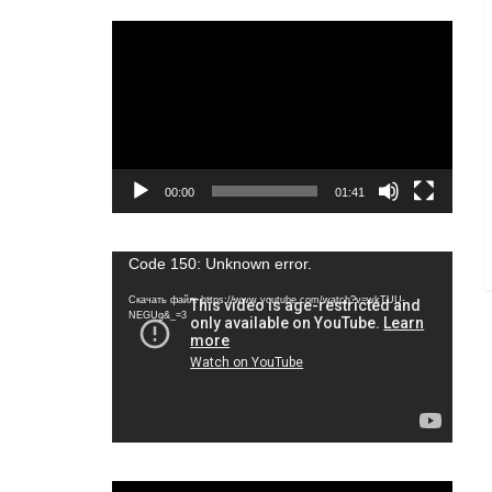
Видеоплеер
00:00
01:41
Видеоплеер
Code 150: Unknown error.
Скачать файл: https://www.youtube.com/watch?v=wkTUU-
NEGUg&_=3
Видеоплеер