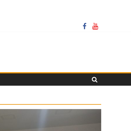
крити онлайн-трансляції у резонансній справі