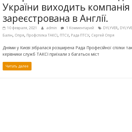
України виходить компанія 
зареєстрована в Англії.
,
10 февраля, 2021
admin
1 Комментарий
DYLYVER
DYLYVE
,
,
,
,
,
Балін
Опря
Профспілка ТАКСІ
ПТСУ
Рада ПТСУ
Сергей Опря
Днями у Києві зібралася розширена Рада Професійної спілки так
керівники служб ТАКСІ приїхали з багатьох міст
Читать далее