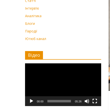
Статті
Інтерв’ю
Аналітика
Блоги
Пародії
Ютюб канал
Відео
Видеоплеер
00:00
05:26