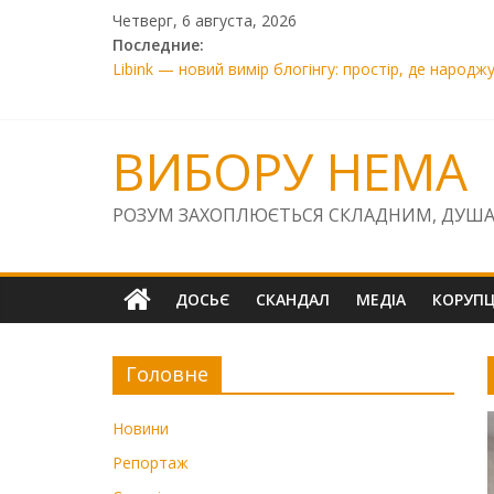
Skip
Четверг, 6 августа, 2026
to
Последние:
content
Libink — новий вимір блогінгу: простір, де народж
SOS! «Київська фортеця» та «Лиса Гора» під загр
Прокурор Сисоєв завдав Україні збитків на 7800 є
01.01. 01.01.2026
ВИБОРУ НЕМА
Правосуддя на «швидкій перемотці»: чому голова 
РОЗУМ ЗАХОПЛЮЄТЬСЯ СКЛАДНИМ, ДУША
ДОСЬЄ
СКАНДАЛ
МЕДІА
КОРУПЦ
Головне
Новини
Репортаж