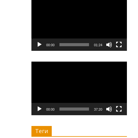
00:00
01:24
Видеоплеер
00:00
37:20
Теги