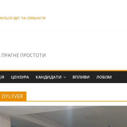
уються ідеї та спільноти
озою знищення
вро. Чому ДБР бездіє щодо скарги на Сисоєва?
ВАКС Віра Михайленко вирішила «промотати» матеріали НСРД і за
 ПРАГНЕ ПРОСТОТИ
ІЯ
ЦЕНЗУРА
КАНДИДАТИ
ВПЛИВИ
ЛОБІЗМ
DYLYVER