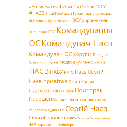
#ArmedForcesofUkraine
#Ukraine
#ЗСУ
#НАЄВ
Гройсман
Гуманітарна допомога
Вірші
ЗСУ
Збройні сили
ДБР
Дмитро Бугай
Доценко
Командування
КОС
Зеленский
Командувач Наєв
ОС
Командувач ОС
Корупція
Коцько
Медведчук
Міноборони
Ольга
Крим
Кучин
НАЄВ
НАБУ
Наєв Сергій
НАТО
Наєв привітав
Ольга Коцько
Полторак
Пархоменко
Поезії
Порошенко
Північна оперативна зона
Сергій Наєв
Рейдерство
Рудич
СБУ
Сили оборони
Смешко
Україна
Укрзалізниця
ФСБ
Харахаліль
Штейнберг