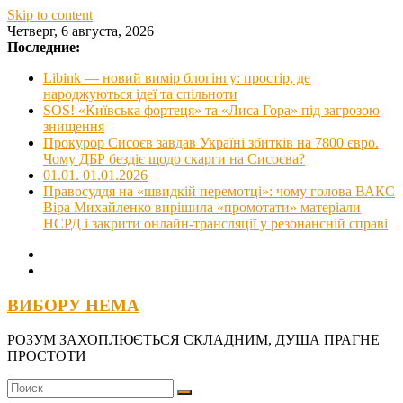
Skip to content
Четверг, 6 августа, 2026
Последние:
Libink — новий вимір блогінгу: простір, де
народжуються ідеї та спільноти
SOS! «Київська фортеця» та «Лиса Гора» під загрозою
знищення
Прокурор Сисоєв завдав Україні збитків на 7800 євро.
Чому ДБР бездіє щодо скарги на Сисоєва?
01.01. 01.01.2026
Правосуддя на «швидкій перемотці»: чому голова ВАКС
Віра Михайленко вирішила «промотати» матеріали
НСРД і закрити онлайн-трансляції у резонансній справі
ВИБОРУ НЕМА
РОЗУМ ЗАХОПЛЮЄТЬСЯ СКЛАДНИМ, ДУША ПРАГНЕ
ПРОСТОТИ