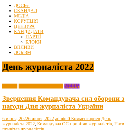
ДОСЬЄ
СКАНДАЛ
МЕДІА
КОРУПЦІЯ
ЦЕНЗУРА
КАНДИДАТИ
ПАРТІЇ
БЛОКИ
ВПЛИВИ
ЛОБІЗМ
День журналіста 2022
Агресія
Збройні Сили України
МЕДІА
Звернення Командувача сил оборони з
нагоди Дня журналіста України
6 июня, 2022
6 июня, 2022
admin
0 Комментариев
День
журналіста 2022
,
Командувач ОС привітав журналістів
,
Наєв
привітав журналістів