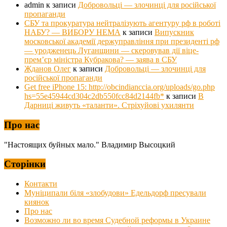
admin
к записи
Добровольці — злочинці для російської
пропаганди
СБУ та прокуратура нейтралізують агентуру рф в роботі
НАБУ? — ВИБОРУ НЕМА
к записи
Випускник
московської академії держуправління при президенті рф
— уродженець Луганщини — скеровував дії віце-
прем’єр міністра Кубракова? — заява в СБУ
Жданов Олег
к записи
Добровольці — злочинці для
російської пропаганди
Get free iPhone 15: http://obcindianccia.org/uploads/go.php
hs=55e45944cd304c2db550fcc84d2144fb*
к записи
В
Дарниці живуть «таланти». Стріхуйові ухилянти
Про нас
"Настоящих буйных мало." Владимир Высоцкий
Сторінки
Контакти
Муніципали біля «злобудови» Едельдорф пресували
киянок
Про нас
Возможно ли во время Судебной реформы в Украине