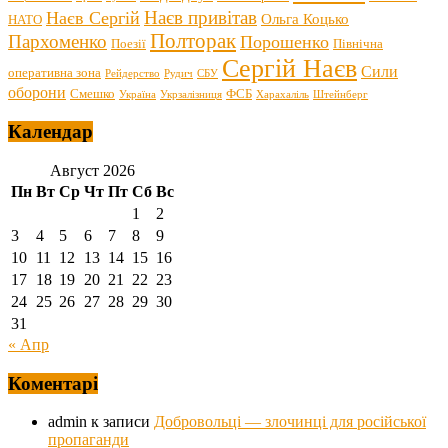
Наєв привітав
Наєв Сергій
Ольга Коцько
НАТО
Полторак
Пархоменко
Порошенко
Поезії
Північна
Сергій Наєв
Сили
оперативна зона
Рейдерство
Рудич
СБУ
оборони
Смешко
ФСБ
Україна
Укрзалізниця
Харахаліль
Штейнберг
Календар
Август 2026
Пн
Вт
Ср
Чт
Пт
Сб
Вс
1
2
3
4
5
6
7
8
9
10
11
12
13
14
15
16
17
18
19
20
21
22
23
24
25
26
27
28
29
30
31
« Апр
Коментарі
admin
к записи
Добровольці — злочинці для російської
пропаганди