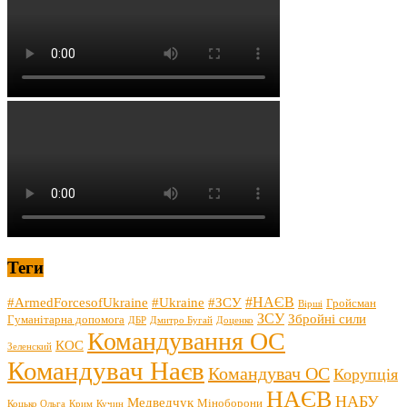
Теги
#НАЄВ
#ArmedForcesofUkraine
#Ukraine
#ЗСУ
Гройсман
Вірші
ЗСУ
Збройні сили
Гуманітарна допомога
ДБР
Дмитро Бугай
Доценко
Командування ОС
КОС
Зеленский
Командувач Наєв
Командувач ОС
Корупція
НАЄВ
НАБУ
Медведчук
Міноборони
Коцько Ольга
Крим
Кучин